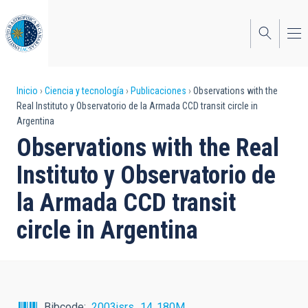
Pasar
al
contenido
principal
Sobrescribir
Inicio
Ciencia y tecnología
Publicaciones
Observations with the
Real Instituto y Observatorio de la Armada CCD transit circle in
enlaces
Argentina
de
Observations with the Real
ayuda
Instituto y Observatorio de
a
la Armada CCD transit
la
circle in Argentina
navegación
Bibcode
2003jsrs...14..180M