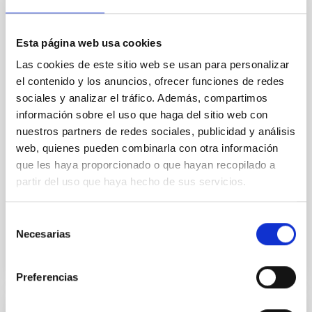
Baseline of (15094) Polymele in Support
of the Lucy Mutual Event Campaign
Esta página web usa cookies
We report a rotational light curve and Fourier baseline
model for the Jupiter Trojan (15094) Polymele, a
Las cookies de este sitio web se usan para personalizar
primary target of the NASA Lucy mission, obtained
el contenido y los anuncios, ofrecer funciones de redes
on 2026 May 19─20 and May 21─22 UT with the
sociales y analizar el tráfico. Además, compartimos
Two-meter Twin Telescope (TTT). Phase-Dispersion
información sobre el uso que haga del sitio web con
Minimization over the combined two-night dataset
nuestros partners de redes sociales, publicidad y análisis
yields P rot = 5.762 ± 0.051 hr and a peak-to-peak
web, quienes pueden combinarla con otra información
Alarcon, Miguel R. et al.
que les haya proporcionado o que hayan recopilado a
partir del uso que haya hecho de sus servicios.
Fecha de publicación:
5
2026
Selección
BIBCODE
2026RNAAS..10..143A
Necesarias
de
consentimiento
NÚMERO DE CITAS
0
Preferencias