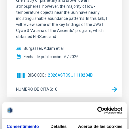
chemistry of planetary and brown dwarf
atmospheres; however, the majority of low-
temperature objects near the Sun have nearly
indistinguishable abundance patterns. In this talk, I
will review some of the key findings of the JWST
Cycle 3 "Arcana of the Ancients" program, which
obtained NIRSpec and
Burgasser, Adam et al.
Fecha de publicación:
6
2026
BIBCODE
2026ASTCS..1110204B
NÚMERO DE CITAS
0
SIN ÁRBITRO
Rotational Light Curve and Photometric
Consentimiento
Detalles
Acerca de las cookies