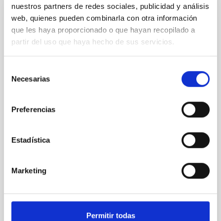
nuestros partners de redes sociales, publicidad y análisis
web, quienes pueden combinarla con otra información
CON ÁRBITRO
que les haya proporcionado o que hayan recopilado a
Clues to inside-out quenching in quiescent
partir del uso que haya hecho de sus servicios.
galaxies at 1.2 ≲ z ≲ 2.2: Age, Fe-, and
Mg-abundance gradients from JWST-
Selección
SUSPENSE
Necesarias
de
Spatially resolved stellar populations of massive
consentimiento
quiescent galaxies at cosmic noon provide powerful
Preferencias
insights into star-formation quenching and stellar
mass assembly mechanisms. Previous photometric
studies have revealed that the cores of these
Estadística
galaxies are redder than their outskirts. However,
spectroscopy is needed to break the age-metallicity
Marketing
Cheng, Chloe M. et al.
Fecha de publicación:
6
2026
Permitir todas
BIBCODE
2026A&A...710A.158C