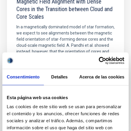
Magnetic Field Alignment with Dense
Cores in the Transition between Cloud and
Core Scales
In a magnetically dominated model of star formation,
we expect to see alignments between the magnetic
field orientation of star-forming dense cores and the
cloud-scale magnetic field. A. Pandhi et al. showed
instead, however, that the orientation of cores and
their angular momentum vectors appear random
with respect to the larger-scale magnetic
Yin, Sean et al.
Consentimiento
Detalles
Acerca de las cookies
Fecha de publicación:
5
2026
Esta página web usa cookies
BIBCODE
2026APJ..1003...83Y
Las cookies de este sitio web se usan para personalizar
el contenido y los anuncios, ofrecer funciones de redes
NÚMERO DE CITAS
0
sociales y analizar el tráfico. Además, compartimos
información sobre el uso que haga del sitio web con