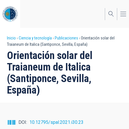
Pasar
al
contenido
principal
Sobrescribir
Inicio
Ciencia y tecnología
Publicaciones
Orientación solar del
Traianeum de Italica (Santiponce, Sevilla, España)
enlaces
Orientación solar del
de
Traianeum de Italica
ayuda
(Santiponce, Sevilla,
a
España)
la
navegación
DOI
10.12795/spal.2021.i30.23