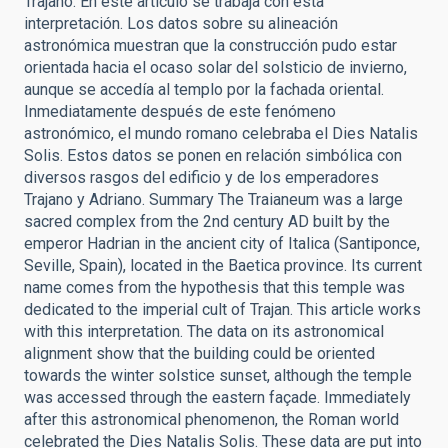
Trajano. En este artículo se trabaja con esta
interpretación. Los datos sobre su alineación
astronómica muestran que la construcción pudo estar
orientada hacia el ocaso solar del solsticio de invierno,
aunque se accedía al templo por la fachada oriental.
Inmediatamente después de este fenómeno
astronómico, el mundo romano celebraba el Dies Natalis
Solis. Estos datos se ponen en relación simbólica con
diversos rasgos del edificio y de los emperadores
Trajano y Adriano. Summary The Traianeum was a large
sacred complex from the 2nd century AD built by the
emperor Hadrian in the ancient city of Italica (Santiponce,
Seville, Spain), located in the Baetica province. Its current
name comes from the hypothesis that this temple was
dedicated to the imperial cult of Trajan. This article works
with this interpretation. The data on its astronomical
alignment show that the building could be oriented
towards the winter solstice sunset, although the temple
was accessed through the eastern façade. Immediately
after this astronomical phenomenon, the Roman world
celebrated the Dies Natalis Solis. These data are put into