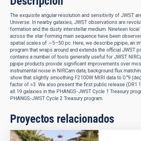
Descripción
The exquisite angular resolution and sensitivity of JWST a
Universe. In nearby galaxies, JWST observations are revolut
formation and the dusty interstellar medium. Nineteen loca
across the star-forming main sequence have been observe
spatial scales of ∼5–50 pc. Here, we describe pjpipe, a
program that wraps around and extends the official JWST pip
contains a number of tools generally useful for JWST NIRCa
pjpipe products provide significant improvements over mos
instrumental noise in NIRCam data, background flux matching
show that slightly smoothing F2100W MIRI data to 0.″9 (deg
factor of ≈3. We also present the first public release (DR1
all 19 galaxies in the PHANGS-JWST Cycle 1 Treasury progr
PHANGS-JWST Cycle 2 Treasury program.
Proyectos relacionados