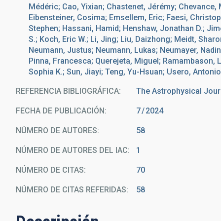
Médéric; Cao, Yixian; Chastenet, Jérémy; Chevance, M
Eibensteiner, Cosima; Emsellem, Eric; Faesi, Christop
Stephen; Hassani, Hamid; Henshaw, Jonathan D.; Jimé
S.; Koch, Eric W.; Li, Jing; Liu, Daizhong; Meidt, Sha
Neumann, Justus; Neumann, Lukas; Neumayer, Nadine;
Pinna, Francesca; Querejeta, Miguel; Ramambason, Lis
Sophia K.; Sun, Jiayi; Teng, Yu-Hsuan; Usero, Antonio
REFERENCIA BIBLIOGRÁFICA
The Astrophysical Jour
FECHA DE PUBLICACIÓN:
7
2024
NÚMERO DE AUTORES
58
NÚMERO DE AUTORES DEL IAC
1
NÚMERO DE CITAS
70
NÚMERO DE CITAS REFERIDAS
58