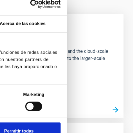
Acerca de las cookies
e Scales
tion of star-forming dense cores and the cloud-scale
 funciones de redes sociales
tors appear random with respect to the larger-scale
con nuestros partners de
ue les haya proporcionado o
Marketing
Permitir todas