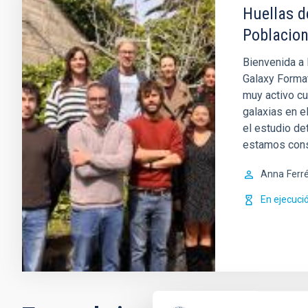
Huellas d
Poblacion
Bienvenida a 
Galaxy Format
muy activo cu
galaxias en e
el estudio de
estamos con
Anna
Ferr
En ejecuci