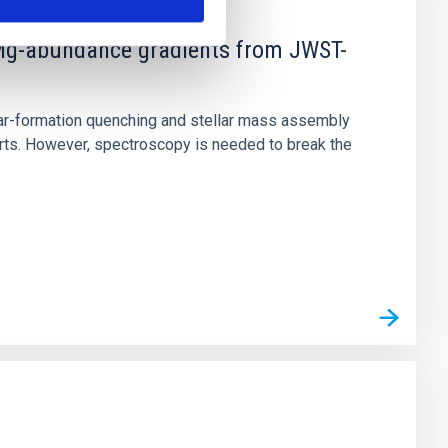
d Mg-abundance gradients from JWST-
star-formation quenching and stellar mass assembly
irts. However, spectroscopy is needed to break the
n