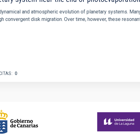
ly dynamical and atmospheric evolution of planetary systems. Ma
 convergent disk migration. Over time, however, these resonant 
CITAS
0