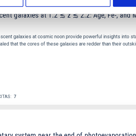
scent galaxies at 1.2 ≲ z ≲ 2.2: Age, Fe-, an
iescent galaxies at cosmic noon provide powerful insights into 
ed that the cores of these galaxies are redder than their outsk
CITAS
7
etary system near the end of photoevaporatio