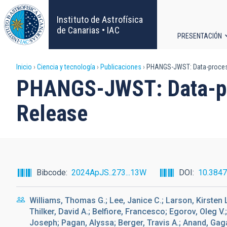
Pasar
al
Instituto de Astrofísica
contenido
de Canarias • IAC
PRESENTACIÓN
principal
Navega
Sobrescribir
Inicio
Ciencia y tecnología
Publicaciones
PHANGS-JWST: Data-processin
principa
PHANGS-JWST: Data-proc
enlaces
Release
de
ayuda
a
Bibcode
2024ApJS..273...13W
DOI
10.384
la
Williams, Thomas G.; Lee, Janice C.; Larson, Kirsten 
navegación
Thilker, David A.; Belfiore, Francesco; Egorov, Oleg V
Joseph; Pagan, Alyssa; Berger, Travis A.; Anand, Gaga