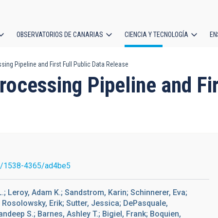
OBSERVATORIOS DE CANARIAS
CIENCIA Y TECNOLOGÍA
EN
ción
g Pipeline and First Full Public Data Release
l
essing Pipeline and Firs
7/1538-4365/ad4be5
L.; Leroy, Adam K.; Sandstrom, Karin; Schinnerer, Eva;
.; Rosolowsky, Erik; Sutter, Jessica; DePasquale,
ndeep S.; Barnes, Ashley T.; Bigiel, Frank; Boquien,