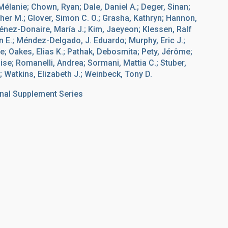
élanie; Chown, Ryan; Dale, Daniel A.; Deger, Sinan;
her M.; Glover, Simon C. O.; Grasha, Kathryn; Hannon,
nez-Donaire, María J.; Kim, Jaeyeon; Klessen, Ralf
ron E.; Méndez-Delgado, J. Eduardo; Murphy, Eric J.;
 Oakes, Elias K.; Pathak, Debosmita; Pety, Jérôme;
e; Romanelli, Andrea; Sormani, Mattia C.; Stuber,
; Watkins, Elizabeth J.; Weinbeck, Tony D.
nal Supplement Series