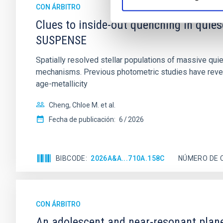
CON ÁRBITRO
Clues to inside-out quenching in quie
SUSPENSE
Spatially resolved stellar populations of massive qu
mechanisms. Previous photometric studies have reveal
age-metallicity
Cheng, Chloe M. et al.
Fecha de publicación:
6
2026
BIBCODE
2026A&A...710A.158C
NÚMERO DE 
CON ÁRBITRO
An adolescent and near-resonant plan