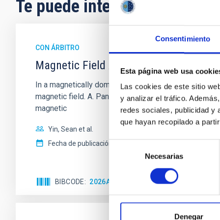
Te puede interesar
Consentimiento
CON ÁRBITRO
Magnetic Field Alignment with Dense C
Esta página web usa cookie
In a magnetically dominated model of star formation,
Las cookies de este sitio we
magnetic field. A. Pandhi et al. showed instead, howe
y analizar el tráfico. Ademá
magnetic
redes sociales, publicidad y
que hayan recopilado a parti
Yin, Sean et al.
Fecha de publicación:
5
2026
Selección
Necesarias
de
consentimiento
BIBCODE
2026APJ..1003...83Y
NÚMERO DE C
Denegar