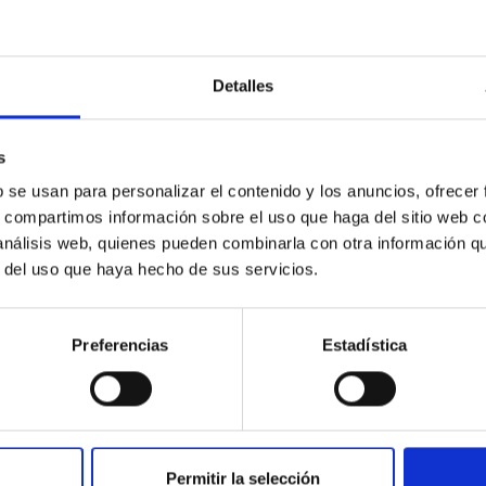
Detalles
ores in the Transition between Cloud and Cor
s
 we expect to see alignments between the magnetic field orienta
b se usan para personalizar el contenido y los anuncios, ofrecer
ver, that the orientation of cores and their angular momentum vec
s, compartimos información sobre el uso que haga del sitio web 
 análisis web, quienes pueden combinarla con otra información q
r del uso que haya hecho de sus servicios.
Preferencias
Estadística
ITAS
0
Permitir la selección