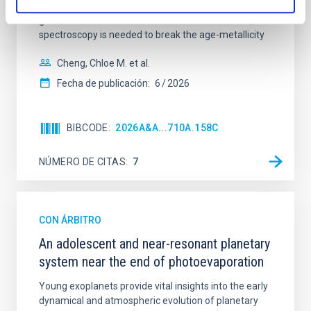
studies have revealed that the cores of these
galaxies are redder than their outskirts. However,
spectroscopy is needed to break the age-metallicity
Cheng, Chloe M. et al.
Fecha de publicación:
6
2026
BIBCODE
2026A&A...710A.158C
NÚMERO DE CITAS
7
CON ÁRBITRO
An adolescent and near-resonant planetary
system near the end of photoevaporation
Young exoplanets provide vital insights into the early
dynamical and atmospheric evolution of planetary