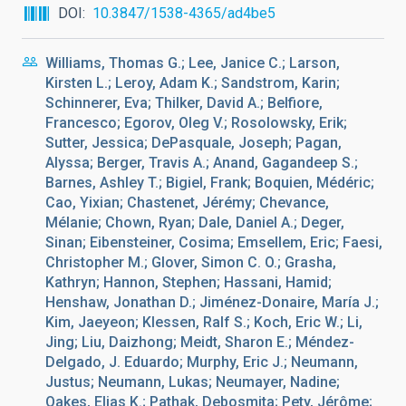
DOI
10.3847/1538-4365/ad4be5
Williams, Thomas G.; Lee, Janice C.; Larson,
Kirsten L.; Leroy, Adam K.; Sandstrom, Karin;
Schinnerer, Eva; Thilker, David A.; Belfiore,
Francesco; Egorov, Oleg V.; Rosolowsky, Erik;
Sutter, Jessica; DePasquale, Joseph; Pagan,
Alyssa; Berger, Travis A.; Anand, Gagandeep S.;
Barnes, Ashley T.; Bigiel, Frank; Boquien, Médéric;
Cao, Yixian; Chastenet, Jérémy; Chevance,
Mélanie; Chown, Ryan; Dale, Daniel A.; Deger,
Sinan; Eibensteiner, Cosima; Emsellem, Eric; Faesi,
Christopher M.; Glover, Simon C. O.; Grasha,
Kathryn; Hannon, Stephen; Hassani, Hamid;
Henshaw, Jonathan D.; Jiménez-Donaire, María J.;
Kim, Jaeyeon; Klessen, Ralf S.; Koch, Eric W.; Li,
Jing; Liu, Daizhong; Meidt, Sharon E.; Méndez-
Delgado, J. Eduardo; Murphy, Eric J.; Neumann,
Justus; Neumann, Lukas; Neumayer, Nadine;
Oakes, Elias K.; Pathak, Debosmita; Pety, Jérôme;