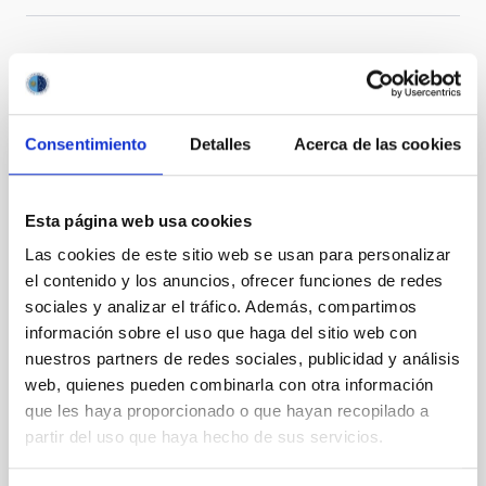
Te puede interesar
Consentimiento
Detalles
Acerca de las cookies
CON ÁRBITRO
Magnetic Field Alignment with Dense
Esta página web usa cookies
Cores in the Transition between Cloud and
Las cookies de este sitio web se usan para personalizar
Core Scales
el contenido y los anuncios, ofrecer funciones de redes
In a magnetically dominated model of star formation,
sociales y analizar el tráfico. Además, compartimos
we expect to see alignments between the magnetic
información sobre el uso que haga del sitio web con
field orientation of star-forming dense cores and the
nuestros partners de redes sociales, publicidad y análisis
cloud-scale magnetic field. A. Pandhi et al. showed
web, quienes pueden combinarla con otra información
instead, however, that the orientation of cores and
que les haya proporcionado o que hayan recopilado a
their angular momentum vectors appear random
partir del uso que haya hecho de sus servicios.
with respect to the larger-scale magnetic
Yin, Sean et al.