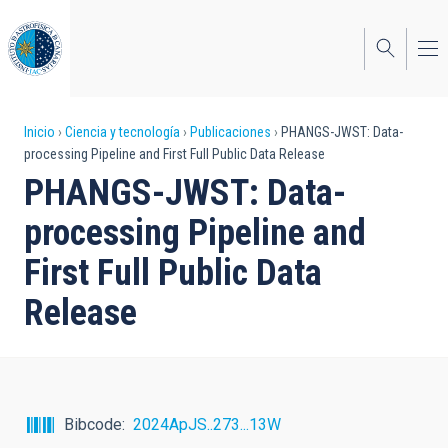
Pasar
al
contenido
principal
Sobrescribir
Inicio
Ciencia y tecnología
Publicaciones
PHANGS-JWST: Data-
processing Pipeline and First Full Public Data Release
enlaces
PHANGS-JWST: Data-
de
processing Pipeline and
ayuda
First Full Public Data
a
Release
la
navegación
Bibcode
2024ApJS..273...13W