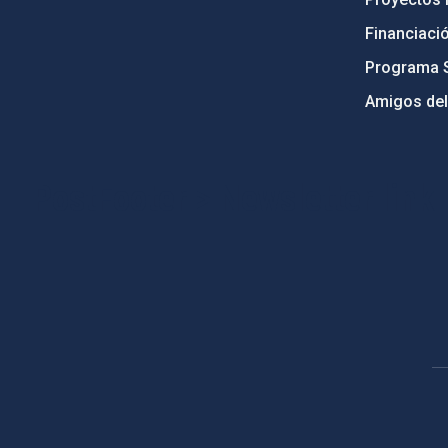
Financiaci
Programa 
Amigos del
PostFooter > Newsletter link