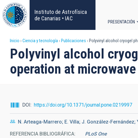
Pasar
al
Instituto de Astrofísica
contenido
de Canarias • IAC
PRESENTACIÓN
principal
Navega
Sobrescribir
Inicio
Ciencia y tecnología
Publicaciones
Polyvinyl alcohol cryogel p
principa
Polyvinyl alcohol cryog
enlaces
operation at microwave
de
ayuda
a
DOI
https://doi.org/10.1371/journal.pone.0219997
la
N. Arteaga-Marrero; E. Villa; J. González-Fernández; Y
navegación
REFERENCIA BIBLIOGRÁFICA
PLoS One