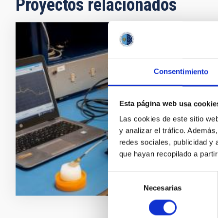
Proyectos relacionados
IACTEC T
Desarrollo d
Consentimiento
usada en Astr
Juan Ruiz 
Esta página web usa cookie
Universida
Las cookies de este sitio we
y analizar el tráfico. Ademá
En ejecuci
redes sociales, publicidad y
que hayan recopilado a parti
ACCESO A
Selección
BUSCAMO
Necesarias
de
consentimiento