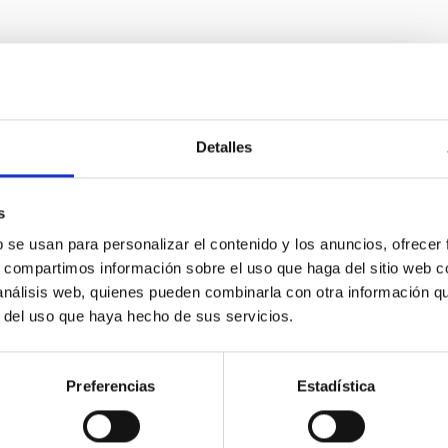
ecnología Médica
e sistemas electro-ópticos que implementan tecnología
Detalles
ofísica.
Alzola
s
d de Las Palmas de Gran Canaria
b se usan para personalizar el contenido y los anuncios, ofrecer
s, compartimos información sobre el uso que haga del sitio web 
ón
 análisis web, quienes pueden combinarla con otra información q
r del uso que haya hecho de sus servicios.
 LA BASE DE DATOS LOCAL
S VOLUNTARIOS
Preferencias
Estadística