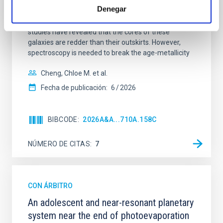
quiescent galaxies at cosmic noon provide powerful
Denegar
insights into star-formation quenching and stellar
mass assembly mechanisms. Previous photometric
studies have revealed that the cores of these
galaxies are redder than their outskirts. However,
spectroscopy is needed to break the age-metallicity
Cheng, Chloe M. et al.
Fecha de publicación:
6
2026
BIBCODE
2026A&A...710A.158C
NÚMERO DE CITAS
7
CON ÁRBITRO
An adolescent and near-resonant planetary
system near the end of photoevaporation