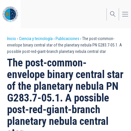
Pasar
al
contenido
principal
Sobrescribir
Inicio
Ciencia y tecnología
Publicaciones
The post-common-
envelope binary central star of the planetary nebula PN G283.7-05.1. A
enlaces
possible post-red-giant-branch planetary nebula central star
de
The post-common-
ayuda
envelope binary central star
a
of the planetary nebula PN
la
G283.7-05.1. A possible
navegación
post-red-giant-branch
planetary nebula central