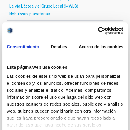
La Vía Láctea y el Grupo Local (MWLG)
Nebulosas planetarias
Te puede interesar
Consentimiento
Detalles
Acerca de las cookies
CON ÁRBITRO
Esta página web usa cookies
Magnetic Field Alignment with Dense
Las cookies de este sitio web se usan para personalizar
Cores in the Transition between Cloud and
el contenido y los anuncios, ofrecer funciones de redes
Core Scales
sociales y analizar el tráfico. Además, compartimos
información sobre el uso que haga del sitio web con
In a magnetically dominated model of star formation,
we expect to see alignments between the magnetic
nuestros partners de redes sociales, publicidad y análisis
field orientation of star-forming dense cores and the
web, quienes pueden combinarla con otra información
cloud-scale magnetic field. A. Pandhi et al. showed
que les haya proporcionado o que hayan recopilado a
instead, however, that the orientation of cores and
partir del uso que haya hecho de sus servicios.
their angular momentum vectors appear random