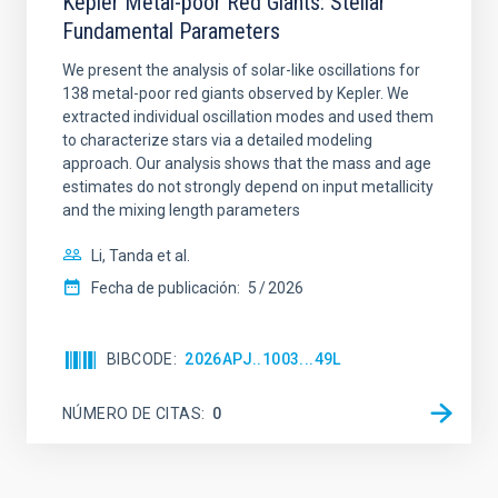
Kepler Metal-poor Red Giants: Stellar
Fundamental Parameters
We present the analysis of solar-like oscillations for
138 metal-poor red giants observed by Kepler. We
extracted individual oscillation modes and used them
to characterize stars via a detailed modeling
approach. Our analysis shows that the mass and age
estimates do not strongly depend on input metallicity
and the mixing length parameters
Li, Tanda et al.
Fecha de publicación:
5
2026
BIBCODE
2026APJ..1003...49L
NÚMERO DE CITAS
0