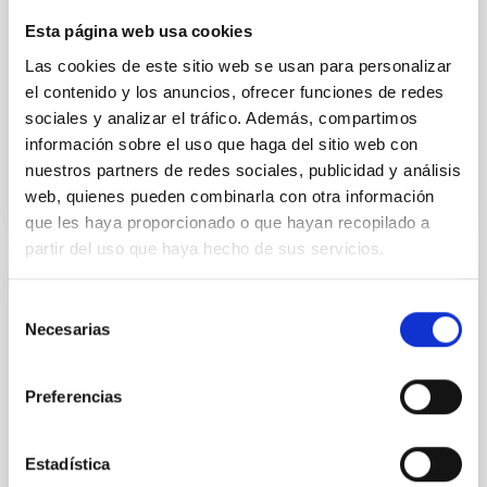
provide an improved
Esta página web usa cookies
Carleo, Ilaria et al.
Las cookies de este sitio web se usan para personalizar
Fecha de publicación:
7
2026
el contenido y los anuncios, ofrecer funciones de redes
sociales y analizar el tráfico. Además, compartimos
información sobre el uso que haga del sitio web con
BIBCODE
2026MNRAS.549F1958C
nuestros partners de redes sociales, publicidad y análisis
web, quienes pueden combinarla con otra información
NÚMERO DE CITAS
1
que les haya proporcionado o que hayan recopilado a
partir del uso que haya hecho de sus servicios.
CON ÁRBITRO
Selección
Necesarias
de
Photonic integrated circuits for astronomy:
consentimiento
A formal description of an integrated
photonics-based wavefront sensor (IP-
Preferencias
WFS)
Context. Solar wavefront sensing has been a
Estadística
challenge for astrophysical instrumentalists, due to