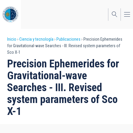
Pasar
al
contenido
principal
Sobrescribir
Inicio
Ciencia y tecnología
Publicaciones
Precision Ephemerides
for Gravitational-wave Searches - III. Revised system parameters of
enlaces
Sco X-1
de
Precision Ephemerides for
ayuda
Gravitational-wave
a
Searches - III. Revised
la
system parameters of Sco
navegación
X-1