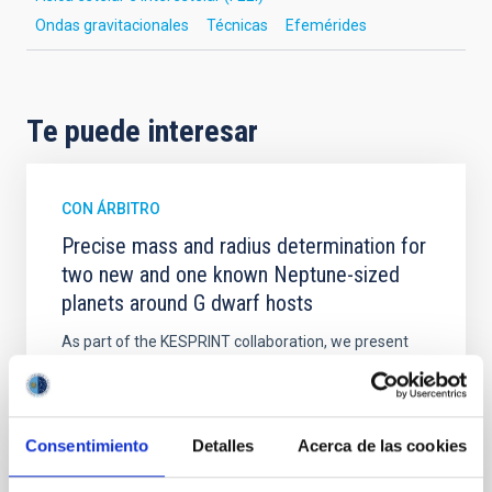
Ondas gravitacionales
Técnicas
Efemérides
Te puede interesar
CON ÁRBITRO
Precise mass and radius determination for
two new and one known Neptune-sized
planets around G dwarf hosts
As part of the KESPRINT collaboration, we present
the discovery and characterization of three
exoplanets in the sub-Neptune to super-Neptune
regime, spanning key regions of the exo-Neptunian
landscape. TOI-1472 c and TOI-1648 b are newly
Consentimiento
Detalles
Acerca de las cookies
discovered sub-Neptunes, while TOI-1472 b is a
previously known super-Neptune for which we