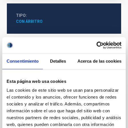
TIPO
CON ÁRBITRO
Física Solar (FS)
Consentimiento
Detalles
Acerca de las cookies
Te puede interesar
Esta página web usa cookies
Las cookies de este sitio web se usan para personalizar
CON ÁRBITRO
el contenido y los anuncios, ofrecer funciones de redes
The impact of star formation histories on
sociales y analizar el tráfico. Además, compartimos
the inner dark matter density slopes of
información sobre el uso que haga del sitio web con
nuestros partners de redes sociales, publicidad y análisis
galaxies
web, quienes pueden combinarla con otra información