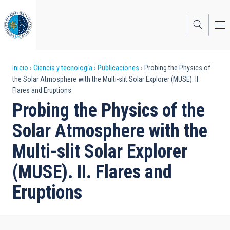
Pasar
al
contenido
principal
Sobrescribir
Inicio
Ciencia y tecnología
Publicaciones
Probing the Physics of
the Solar Atmosphere with the Multi-slit Solar Explorer (MUSE). II.
enlaces
Flares and Eruptions
de
Probing the Physics of the
ayuda
Solar Atmosphere with the
a
Multi-slit Solar Explorer
la
(MUSE). II. Flares and
navegación
Eruptions