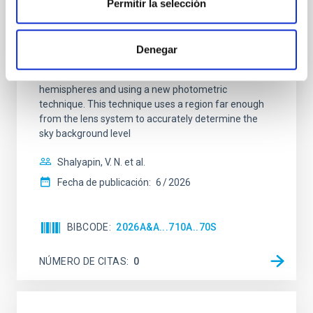
Permitir la selección
monitoring of the Einstein Cross
We present extended optical monitoring of the
quadruply-imaged gravitationally lensed quasar QSO
Denegar
2237+0305, the Einstein Cross, including
observations from different observatories in both
hemispheres and using a new photometric
technique. This technique uses a region far enough
from the lens system to accurately determine the
sky background level
Shalyapin, V. N. et al.
Fecha de publicación:
6
2026
BIBCODE
2026A&A...710A..70S
NÚMERO DE CITAS
0