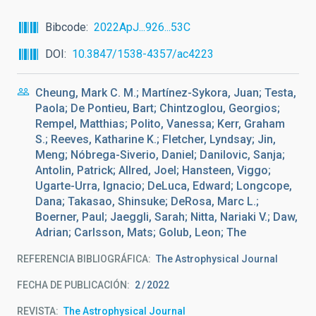
Bibcode
2022ApJ...926...53C
DOI
10.3847/1538-4357/ac4223
Cheung, Mark C. M.; Martínez-Sykora, Juan; Testa,
Paola; De Pontieu, Bart; Chintzoglou, Georgios;
Rempel, Matthias; Polito, Vanessa; Kerr, Graham
S.; Reeves, Katharine K.; Fletcher, Lyndsay; Jin,
Meng; Nóbrega-Siverio, Daniel; Danilovic, Sanja;
Antolin, Patrick; Allred, Joel; Hansteen, Viggo;
Ugarte-Urra, Ignacio; DeLuca, Edward; Longcope,
Dana; Takasao, Shinsuke; DeRosa, Marc L.;
Boerner, Paul; Jaeggli, Sarah; Nitta, Nariaki V.; Daw,
Adrian; Carlsson, Mats; Golub, Leon; The
REFERENCIA BIBLIOGRÁFICA
The Astrophysical Journal
FECHA DE PUBLICACIÓN:
2
2022
REVISTA
The Astrophysical Journal