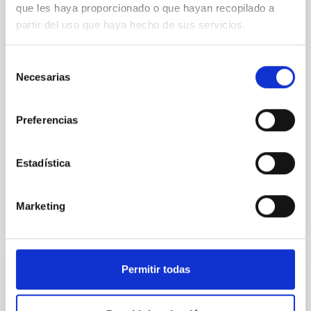
Aims. We aim to investigate the connection between
que les haya proporcionado o que hayan recopilado a
star formation histories (SFHs) and the inner dark
partir del uso que haya hecho de sus servicios.
matter density profiles of simulated galaxies. In
particular, we tested whether the burstiness and
temporal distribution of star formation influence the
Selección
formation of cored versus cuspy dark matter profiles.
Necesarias
de
Methods. We homogeneously analysed
consentimiento
Sarrato-Alós, J. et al.
Preferencias
Fecha de publicación:
6
2026
Estadística
BIBCODE
2026A&A...710A..95S
Marketing
NÚMERO DE CITAS
1
Permitir todas
CON ÁRBITRO
Joining forces: 30 years of optical