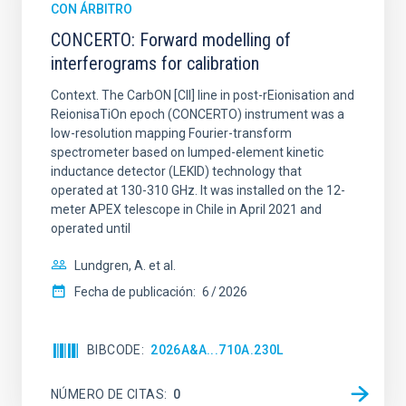
CON ÁRBITRO
CONCERTO: Forward modelling of
interferograms for calibration
Context. The CarbON [CII] line in post-rEionisation and
ReionisaTiOn epoch (CONCERTO) instrument was a
low-resolution mapping Fourier-transform
spectrometer based on lumped-element kinetic
inductance detector (LEKID) technology that
operated at 130-310 GHz. It was installed on the 12-
meter APEX telescope in Chile in April 2021 and
operated until
Lundgren, A. et al.
Fecha de publicación:
6
2026
BIBCODE
2026A&A...710A.230L
NÚMERO DE CITAS
0