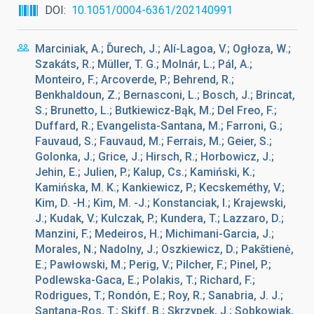
DOI
10.1051/0004-6361/202140991
Marciniak, A.; Ďurech, J.; Alí-Lagoa, V.; Ogłoza, W.;
Szakáts, R.; Müller, T. G.; Molnár, L.; Pál, A.;
Monteiro, F.; Arcoverde, P.; Behrend, R.;
Benkhaldoun, Z.; Bernasconi, L.; Bosch, J.; Brincat,
S.; Brunetto, L.; Butkiewicz-Bąk, M.; Del Freo, F.;
Duffard, R.; Evangelista-Santana, M.; Farroni, G.;
Fauvaud, S.; Fauvaud, M.; Ferrais, M.; Geier, S.;
Golonka, J.; Grice, J.; Hirsch, R.; Horbowicz, J.;
Jehin, E.; Julien, P.; Kalup, Cs.; Kamiński, K.;
Kamińska, M. K.; Kankiewicz, P.; Kecskeméthy, V.;
Kim, D. -H.; Kim, M. -J.; Konstanciak, I.; Krajewski,
J.; Kudak, V.; Kulczak, P.; Kundera, T.; Lazzaro, D.;
Manzini, F.; Medeiros, H.; Michimani-Garcia, J.;
Morales, N.; Nadolny, J.; Oszkiewicz, D.; Pakštienė,
E.; Pawłowski, M.; Perig, V.; Pilcher, F.; Pinel, P.;
Podlewska-Gaca, E.; Polakis, T.; Richard, F.;
Rodrigues, T.; Rondón, E.; Roy, R.; Sanabria, J. J.;
Santana-Ros, T.; Skiff, B.; Skrzypek, J.; Sobkowiak,