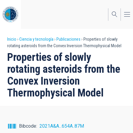
Pasar
al
contenido
principal
Sobrescribir
Inicio
Ciencia y tecnología
Publicaciones
Properties of slowly
rotating asteroids from the Convex Inversion Thermophysical Model
enlaces
Properties of slowly
de
rotating asteroids from the
ayuda
Convex Inversion
a
Thermophysical Model
la
navegación
Bibcode
2021A&A...654A..87M