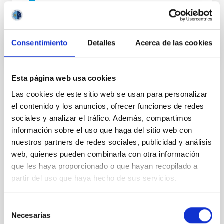
En ejecución
Consentimiento
Detalles
Acerca de las cookies
Esta página web usa cookies
TIPO
Las cookies de este sitio web se usan para personalizar
CON ÁRBITRO
el contenido y los anuncios, ofrecer funciones de redes
sociales y analizar el tráfico. Además, compartimos
información sobre el uso que haga del sitio web con
nuestros partners de redes sociales, publicidad y análisis
Formación y Evolución de Galaxias (FYEG)
web, quienes pueden combinarla con otra información
Sistema Solar y Sistemas Planetarios (SEYSS)
que les haya proporcionado o que hayan recopilado a
Planetas menores
Asteroides
Técnicas
partir del uso que haya hecho de sus servicios.
Selección
Necesarias
de
Te puede interesar