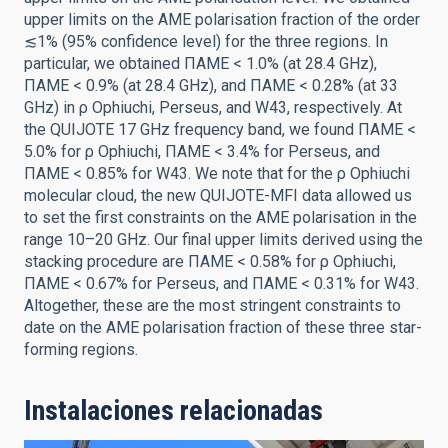
upper limits on the AME polarisation fraction of the order
≲1% (95% confidence level) for the three regions. In
particular, we obtained ΠAME < 1.0% (at 28.4 GHz),
ΠAME < 0.9% (at 28.4 GHz), and ΠAME < 0.28% (at 33
GHz) in ρ Ophiuchi, Perseus, and W43, respectively. At
the QUIJOTE 17 GHz frequency band, we found ΠAME <
5.0% for ρ Ophiuchi, ΠAME < 3.4% for Perseus, and
ΠAME < 0.85% for W43. We note that for the ρ Ophiuchi
molecular cloud, the new QUIJOTE-MFI data allowed us
to set the first constraints on the AME polarisation in the
range 10–20 GHz. Our final upper limits derived using the
stacking procedure are ΠAME < 0.58% for ρ Ophiuchi,
ΠAME < 0.67% for Perseus, and ΠAME < 0.31% for W43.
Altogether, these are the most stringent constraints to
date on the AME polarisation fraction of these three star-
forming regions.
Instalaciones relacionadas