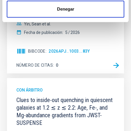
their angular momentum vectors appear random
Denegar
with respect to the larger-scale magnetic
Yin, Sean et al.
Fecha de publicación:
5
2026
BIBCODE
2026APJ..1003...83Y
NÚMERO DE CITAS
0
CON ÁRBITRO
Clues to inside-out quenching in quiescent
galaxies at 1.2 ≲ z ≲ 2.2: Age, Fe-, and
Mg-abundance gradients from JWST-
SUSPENSE