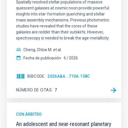
Spatially resolved stellar populations of massive
quiescent galaxies at cosmic noon provide powerful
insights into star-formation quenching and stellar
mass assembly mechanisms. Previous photometric
studies have revealed that the cores of these
galaxies are redder than their outskirts. However,
spectroscopy is needed to break the age-metallicity
Cheng, Chloe M. et al.
Fecha de publicación:
6
2026
BIBCODE
2026A&A...710A.158C
NÚMERO DE CITAS
7
CON ÁRBITRO
An adolescent and near-resonant planetary