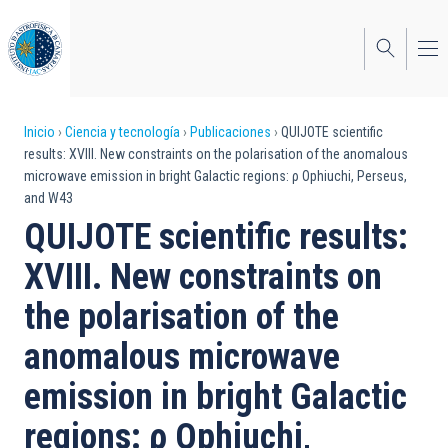
Pasar
al
contenido
principal
Sobrescribir
Inicio
Ciencia y tecnología
Publicaciones
QUIJOTE scientific
results: XVIII. New constraints on the polarisation of the anomalous
enlaces
microwave emission in bright Galactic regions: ρ Ophiuchi, Perseus,
and W43
de
QUIJOTE scientific results:
ayuda
XVIII. New constraints on
a
the polarisation of the
la
navegación
anomalous microwave
emission in bright Galactic
regions: ρ Ophiuchi,