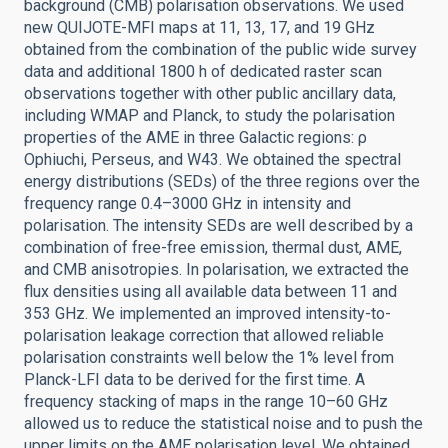
background (CMB) polarisation observations. We used
new QUIJOTE-MFI maps at 11, 13, 17, and 19 GHz
obtained from the combination of the public wide survey
data and additional 1800 h of dedicated raster scan
observations together with other public ancillary data,
including WMAP and Planck, to study the polarisation
properties of the AME in three Galactic regions: ρ
Ophiuchi, Perseus, and W43. We obtained the spectral
energy distributions (SEDs) of the three regions over the
frequency range 0.4–3000 GHz in intensity and
polarisation. The intensity SEDs are well described by a
combination of free-free emission, thermal dust, AME,
and CMB anisotropies. In polarisation, we extracted the
flux densities using all available data between 11 and
353 GHz. We implemented an improved intensity-to-
polarisation leakage correction that allowed reliable
polarisation constraints well below the 1% level from
Planck-LFI data to be derived for the first time. A
frequency stacking of maps in the range 10–60 GHz
allowed us to reduce the statistical noise and to push the
upper limits on the AME polarisation level. We obtained