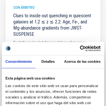
CON ÁRBITRO
Clues to inside-out quenching in quiescent
galaxies at 1.2 ≲ z ≲ 2.2: Age, Fe-, and
Mg-abundance gradients from JWST-
SUSPENSE
Spatially resolved stellar populations of massive
quiescent galaxies at cosmic noon provide powerful
insights into star-formation quenching and stellar
mass assembly mechanisms. Previous photometric
Consentimiento
Detalles
Acerca de las cookies
studies have revealed that the cores of these
galaxies are redder than their outskirts. However,
spectroscopy is needed to break the age-metallicity
Esta página web usa cookies
Cheng, Chloe M. et al.
Las cookies de este sitio web se usan para personalizar
Fecha de publicación:
6
2026
el contenido y los anuncios, ofrecer funciones de redes
sociales y analizar el tráfico. Además, compartimos
información sobre el uso que haga del sitio web con
BIBCODE
2026A&A...710A.158C