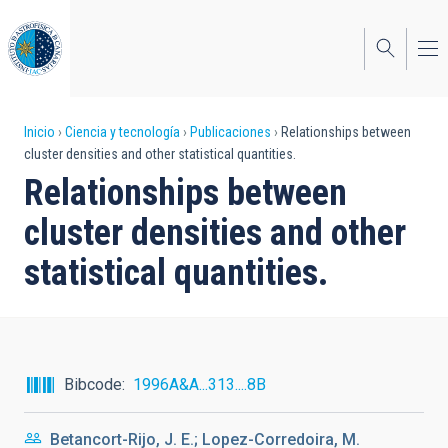
Pasar
al
contenido
principal
Sobrescribir
Inicio
Ciencia y tecnología
Publicaciones
Relationships between
cluster densities and other statistical quantities.
enlaces
Relationships between
de
cluster densities and other
ayuda
statistical quantities.
a
la
navegación
Bibcode
1996A&A...313....8B
Betancort-Rijo, J. E.; Lopez-Corredoira, M.