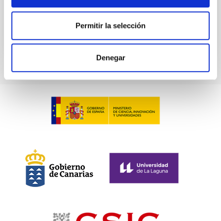
BIBCODE
2026NATAS..10..818W
Permitir la selección
NÚMERO DE CITAS
0
Denegar