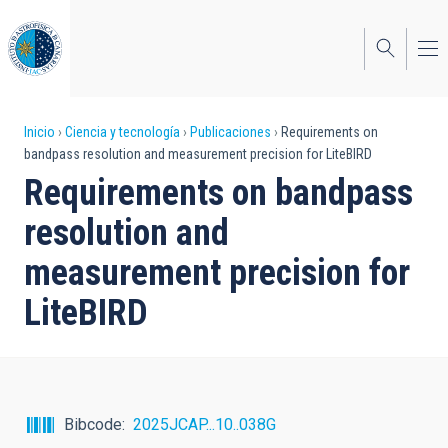
Pasar
al
contenido
principal
Sobrescribir
Inicio
Ciencia y tecnología
Publicaciones
Requirements on
bandpass resolution and measurement precision for LiteBIRD
enlaces
Requirements on bandpass
de
resolution and
ayuda
measurement precision for
a
LiteBIRD
la
navegación
Bibcode
2025JCAP...10..038G