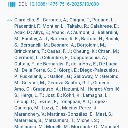
DOI
10.1088/1475-7516/2025/10/038
Giardiello, S.; Carones, A.; Ghigna, T.; Pagano, L.;
Piacentini, F.; Montier, L.; Takaku, R.; Calabrese, E.;
Adak, D.; Allys, E.; Anand, A.; Aumont, J.; Ballardini,
M.; Banday, A. J.; Barreiro, R. B.; Bartolo, N.; Basak,
S.; Bersanelli, M.; Besnard, A.; Bortolami, M.;
Brinckmann, T.; Casas, F. J.; Cheung, K.; Citran, M.;
Clermont, L.; Columbro, F.; Coppolecchia, A.;
Cuttaia, F.; de Bernardis, P.; de la Hoz, E.; De Lucia,
M.; Della Torre, S.; Di Giorgi, E.; Diego-Palazuelos,
P.; Fuskeland, U.; Galloni, G.; Galloway, M.; Gerbino,
M.; Gervasi, M.; Génova-Santos, R. T.; Gimeno-
Amo, C.; Gruppuso, A.; Hazumi, M.; Henrot-Versillé,
S.; Hergt, L. T.; Jost, B.; Kohri, K.; Lamagna, L.;
Leloup, C.; Levrier, F.; Lonappan, A. I.; López-
Caniego, M.; Luzzi, G.; Macias-Perez, J.;
Maranchery, V.; Martínez-González, E.; Masi, S.;
Matarrese, S.; Matsumura, T.; Micheli, S.;
Migliaccio, M.; Monelli, M.; Morgante, G.; Mousset,