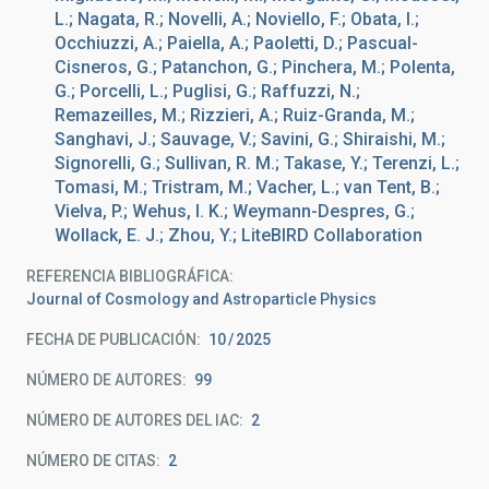
L.; Nagata, R.; Novelli, A.; Noviello, F.; Obata, I.;
Occhiuzzi, A.; Paiella, A.; Paoletti, D.; Pascual-
Cisneros, G.; Patanchon, G.; Pinchera, M.; Polenta,
G.; Porcelli, L.; Puglisi, G.; Raffuzzi, N.;
Remazeilles, M.; Rizzieri, A.; Ruiz-Granda, M.;
Sanghavi, J.; Sauvage, V.; Savini, G.; Shiraishi, M.;
Signorelli, G.; Sullivan, R. M.; Takase, Y.; Terenzi, L.;
Tomasi, M.; Tristram, M.; Vacher, L.; van Tent, B.;
Vielva, P.; Wehus, I. K.; Weymann-Despres, G.;
Wollack, E. J.; Zhou, Y.; LiteBIRD Collaboration
REFERENCIA BIBLIOGRÁFICA
Journal of Cosmology and Astroparticle Physics
FECHA DE PUBLICACIÓN:
10
2025
NÚMERO DE AUTORES
99
NÚMERO DE AUTORES DEL IAC
2
NÚMERO DE CITAS
2