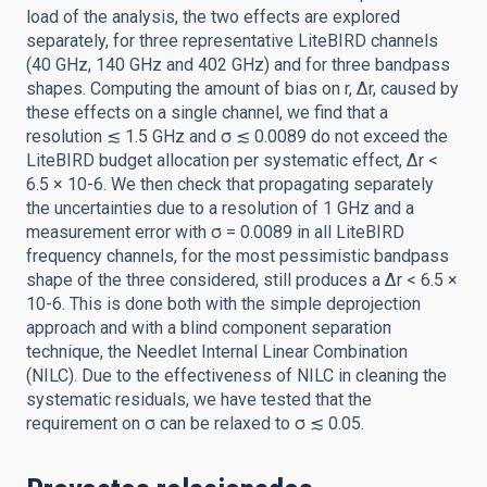
load of the analysis, the two effects are explored
separately, for three representative LiteBIRD channels
(40 GHz, 140 GHz and 402 GHz) and for three bandpass
shapes. Computing the amount of bias on r, Δr, caused by
these effects on a single channel, we find that a
resolution ≲ 1.5 GHz and σ ≲ 0.0089 do not exceed the
LiteBIRD budget allocation per systematic effect, Δr <
6.5 × 10-6. We then check that propagating separately
the uncertainties due to a resolution of 1 GHz and a
measurement error with σ = 0.0089 in all LiteBIRD
frequency channels, for the most pessimistic bandpass
shape of the three considered, still produces a Δr < 6.5 ×
10-6. This is done both with the simple deprojection
approach and with a blind component separation
technique, the Needlet Internal Linear Combination
(NILC). Due to the effectiveness of NILC in cleaning the
systematic residuals, we have tested that the
requirement on σ can be relaxed to σ ≲ 0.05.