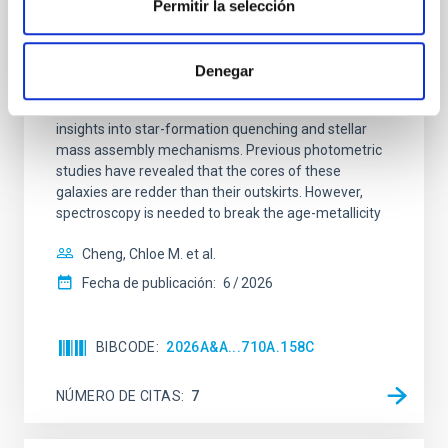
galaxies at 1.2 ≲ z ≲ 2.2: Age, Fe-, and
Permitir la selección
Mg-abundance gradients from JWST-
SUSPENSE
Denegar
Spatially resolved stellar populations of massive
quiescent galaxies at cosmic noon provide powerful
insights into star-formation quenching and stellar
mass assembly mechanisms. Previous photometric
studies have revealed that the cores of these
galaxies are redder than their outskirts. However,
spectroscopy is needed to break the age-metallicity
Cheng, Chloe M. et al.
Fecha de publicación:
6
2026
BIBCODE
2026A&A...710A.158C
NÚMERO DE CITAS
7