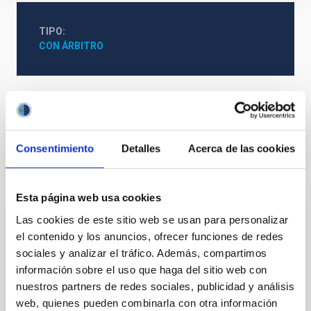
TIPO
CON ÁRBITRO
Cosmología y Astropartículas (CYA)
Consentimiento
Detalles
Acerca de las cookies
Te puede interesar
Esta página web usa cookies
Las cookies de este sitio web se usan para personalizar
CON ÁRBITRO
el contenido y los anuncios, ofrecer funciones de redes
Magnetic Field Alignment with Dense
sociales y analizar el tráfico. Además, compartimos
Cores in the Transition between Cloud and
información sobre el uso que haga del sitio web con
Core Scales
nuestros partners de redes sociales, publicidad y análisis
web, quienes pueden combinarla con otra información
In a magnetically dominated model of star formation,