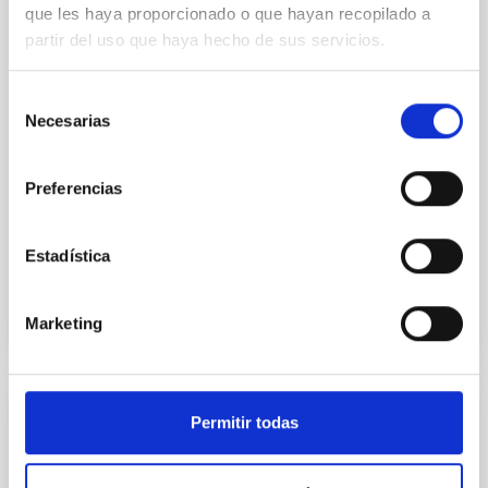
que les haya proporcionado o que hayan recopilado a
we expect to see alignments between the magnetic
partir del uso que haya hecho de sus servicios.
field orientation of star-forming dense cores and the
cloud-scale magnetic field. A. Pandhi et al. showed
instead, however, that the orientation of cores and
Selección
their angular momentum vectors appear random
Necesarias
de
with respect to the larger-scale magnetic
consentimiento
Yin, Sean et al.
Preferencias
Fecha de publicación:
5
2026
Estadística
BIBCODE
2026APJ..1003...83Y
Marketing
NÚMERO DE CITAS
0
Permitir todas
CON ÁRBITRO
Clues to inside-out quenching in quiescent