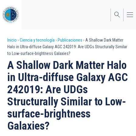
Pasar
al
contenido
principal
Sobrescribir
Inicio
Ciencia y tecnología
Publicaciones
A Shallow Dark Matter
Halo in Ultra-diffuse Galaxy AGC 242019: Are UDGs Structurally Similar
enlaces
to Low-surface-brightness Galaxies?
de
A Shallow Dark Matter Halo
ayuda
in Ultra-diffuse Galaxy AGC
a
242019: Are UDGs
la
Structurally Similar to Low-
navegación
surface-brightness
Galaxies?