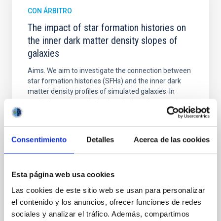
CON ÁRBITRO
The impact of star formation histories on
the inner dark matter density slopes of
galaxies
Aims. We aim to investigate the connection between
star formation histories (SFHs) and the inner dark
matter density profiles of simulated galaxies. In
particular, we tested whether the burstiness and
temporal distribution of star formation influence the
formation of cored versus cuspy dark matter profiles.
Methods. We homogeneously analysed
Consentimiento
Detalles
Acerca de las cookies
Sarrato-Alós, J. et al.
Fecha de publicación:
6
2026
Esta página web usa cookies
Las cookies de este sitio web se usan para personalizar
BIBCODE
2026A&A...710A..95S
el contenido y los anuncios, ofrecer funciones de redes
sociales y analizar el tráfico. Además, compartimos