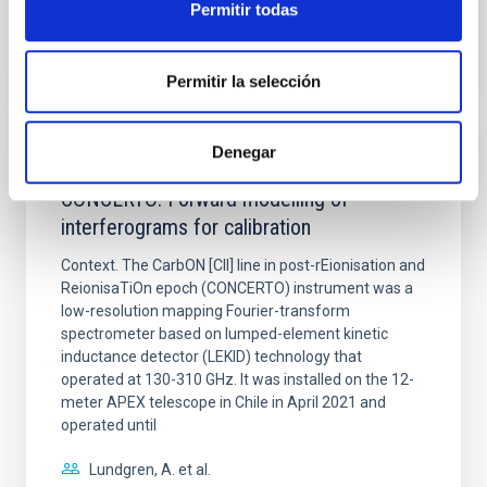
Permitir todas
BIBCODE
2026A&A...710A..70S
NÚMERO DE CITAS
0
Permitir la selección
Denegar
CON ÁRBITRO
CONCERTO: Forward modelling of
interferograms for calibration
Context. The CarbON [CII] line in post-rEionisation and
ReionisaTiOn epoch (CONCERTO) instrument was a
low-resolution mapping Fourier-transform
spectrometer based on lumped-element kinetic
inductance detector (LEKID) technology that
operated at 130-310 GHz. It was installed on the 12-
meter APEX telescope in Chile in April 2021 and
operated until
Lundgren, A. et al.