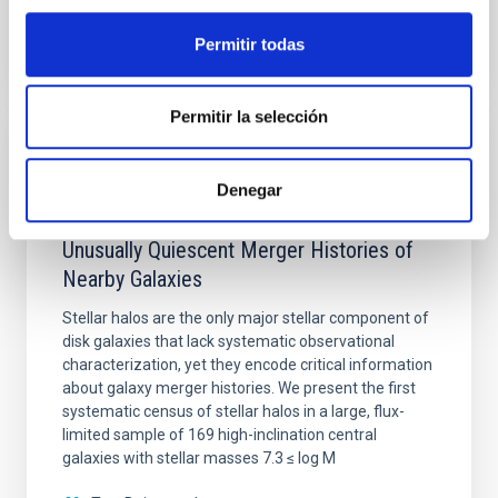
BIBCODE
2026A&A...710A.205K
Permitir todas
NÚMERO DE CITAS
1
Permitir la selección
CON ÁRBITRO
The First Systematic Survey of Stellar
Denegar
Halos in High-inclination Galaxies Reveals
Unusually Quiescent Merger Histories of
Nearby Galaxies
Stellar halos are the only major stellar component of
disk galaxies that lack systematic observational
characterization, yet they encode critical information
about galaxy merger histories. We present the first
systematic census of stellar halos in a large, flux-
limited sample of 169 high-inclination central
galaxies with stellar masses 7.3 ≤ log M