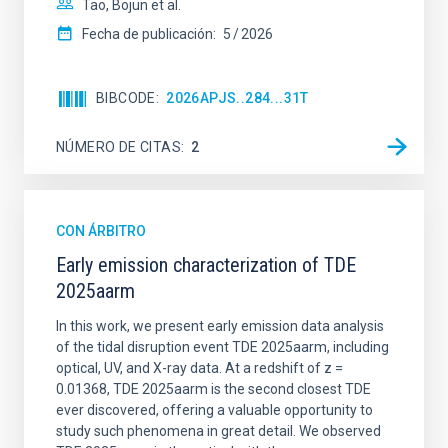
Tao, Bojun et al.
Fecha de publicación:
5
2026
BIBCODE
2026APJS..284...31T
NÚMERO DE CITAS
2
CON ÁRBITRO
Early emission characterization of TDE
2025aarm
In this work, we present early emission data analysis
of the tidal disruption event TDE 2025aarm, including
optical, UV, and X-ray data. At a redshift of z =
0.01368, TDE 2025aarm is the second closest TDE
ever discovered, offering a valuable opportunity to
study such phenomena in great detail. We observed