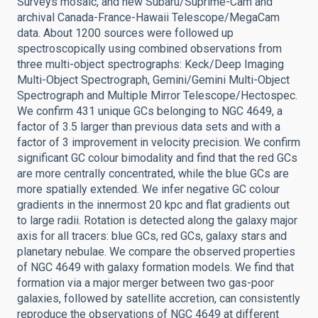
Surveys mosaic, and new Subaru/Suprime-Cam and
archival Canada-France-Hawaii Telescope/MegaCam
data. About 1200 sources were followed up
spectroscopically using combined observations from
three multi-object spectrographs: Keck/Deep Imaging
Multi-Object Spectrograph, Gemini/Gemini Multi-Object
Spectrograph and Multiple Mirror Telescope/Hectospec.
We confirm 431 unique GCs belonging to NGC 4649, a
factor of 3.5 larger than previous data sets and with a
factor of 3 improvement in velocity precision. We confirm
significant GC colour bimodality and find that the red GCs
are more centrally concentrated, while the blue GCs are
more spatially extended. We infer negative GC colour
gradients in the innermost 20 kpc and flat gradients out
to large radii. Rotation is detected along the galaxy major
axis for all tracers: blue GCs, red GCs, galaxy stars and
planetary nebulae. We compare the observed properties
of NGC 4649 with galaxy formation models. We find that
formation via a major merger between two gas-poor
galaxies, followed by satellite accretion, can consistently
reproduce the observations of NGC 4649 at different