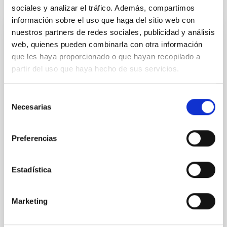
Te puede interesar
sociales y analizar el tráfico. Además, compartimos
información sobre el uso que haga del sitio web con
nuestros partners de redes sociales, publicidad y análisis
CON ÁRBITRO
web, quienes pueden combinarla con otra información
SDSS-V LVM: Verifying what, and where,
que les haya proporcionado o que hayan recopilado a
the "Galactic center lobe" is
partir del uso que haya hecho de sus servicios.
The so-called "Galactic center lobe" (GCL) is an
Selección
extended (~1°) radio continuum feature situated
Necesarias
de
above the Galactic plane, the nature and location of
which have been subject to varying claims in the
consentimiento
literature. Using new optical integral field
Preferencias
spectroscopic observations from the SDSS-V Local
Volume Mapper, we confirm the characterization of
the GCL
Estadística
Kreckel, K. et al.
Fecha de publicación:
6
2026
Marketing