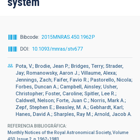
system
Bibcode
2015MNRAS.450.1962P
DOI
10.1093/mnras/stv677
Pota, V.; Brodie, Jean P.; Bridges, Terry; Strader,
Jay; Romanowsky, Aaron J.; Villaume, Alexa;
Jennings, Zach; Faifer, Favio R.; Pastorello, Nicola;
Forbes, Duncan A.; Campbell, Ainsley; Usher,
Christopher; Foster, Caroline; Spitler, Lee R.;
Caldwell, Nelson; Forte, Juan C.; Norris, Mark A.;
Zepf, Stephen E.; Beasley, M. A.; Gebhardt, Karl;
Hanes, David A.; Sharples, Ray M.; Arnold, Jacob A.
REFERENCIA BIBLIOGRÁFICA
Monthly Notices of the Royal Astronomical Society, Volume
450, Issue 2, p.1962-1983