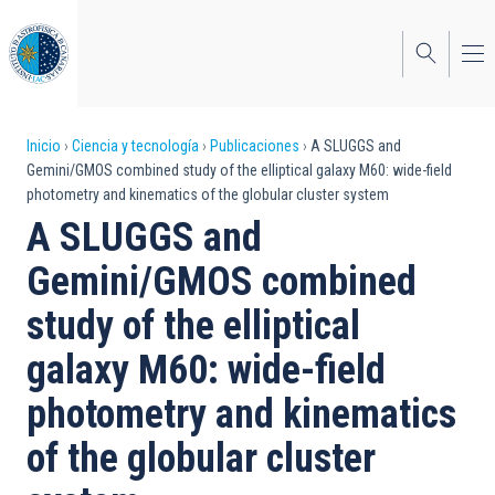
Pasar
al
contenido
principal
Sobrescribir
Inicio
Ciencia y tecnología
Publicaciones
A SLUGGS and
Gemini/GMOS combined study of the elliptical galaxy M60: wide-field
enlaces
photometry and kinematics of the globular cluster system
de
A SLUGGS and
ayuda
Gemini/GMOS combined
a
study of the elliptical
la
galaxy M60: wide-field
navegación
photometry and kinematics
of the globular cluster