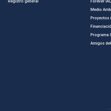
Registro general
Forever IA
Medio Ambi
Proyectos i
Financiaci
Programa 
Amigos del
PostFooter > Newsletter link