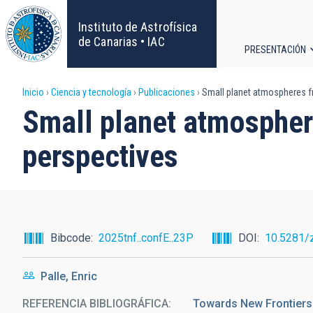
Pasar
al
Instituto de Astrofísica
contenido
de Canarias • IAC
PRESENTACIÓN
principal
Navega
Sobrescribir
Inicio
Ciencia y tecnología
Publicaciones
Small planet atmospheres fr
principa
Small planet atmosphere
enlaces
perspectives
de
ayuda
a
Bibcode
2025tnf..confE..23P
DOI
10.5281/
la
Palle, Enric
navegación
REFERENCIA BIBLIOGRÁFICA
Towards New Frontiers