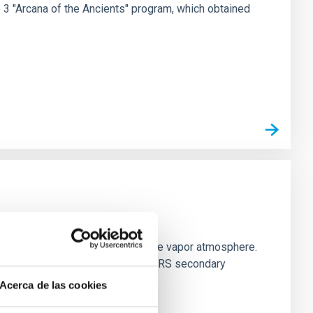
e 3 "Arcana of the Ancients" program, which obtained
strial planet population
es vaporize and become a silicate vapor atmosphere.
. We observed single JWST MIRI/LRS secondary
Acerca de las cookies