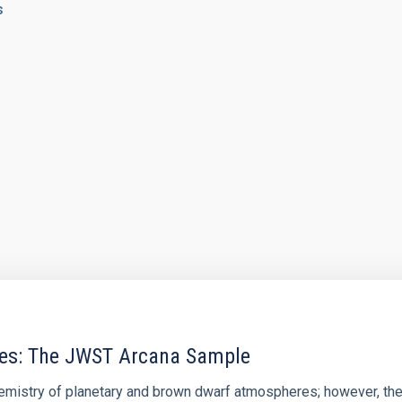
s
res: The JWST Arcana Sample
hemistry of planetary and brown dwarf atmospheres; however, the