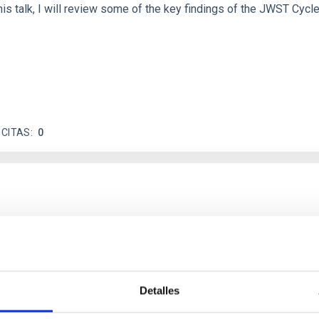
his talk, I will review some of the key findings of the JWST Cycl
 CITAS
0
icate vapor atmospheres in the ultra-hot terre
 dayside temperatures that are hot enough to have their surfac
probe for the presence of these atmospheres on a rocky planet
Detalles