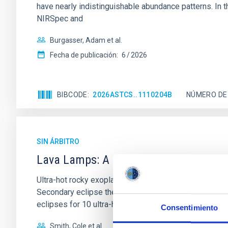
have nearly indistinguishable abundance patterns. In t
NIRSpec and
Burgasser, Adam et al.
Fecha de publicación:
6
2026
BIBCODE
2026ASTCS..1110204B
NÚMERO DE
SIN ÁRBITRO
Lava Lamps: A survey to search for sil
Ultra-hot rocky exoplanets above 1700 K may possess
Secondary eclipse thermal emission can efficiently 
eclipses for 10 ultra-hot
Consentimiento
Smith, Cole et al.