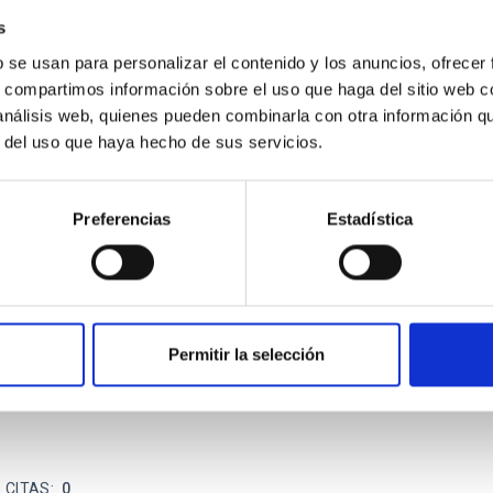
s
b se usan para personalizar el contenido y los anuncios, ofrecer
s, compartimos información sobre el uso que haga del sitio web 
 CITAS
0
 análisis web, quienes pueden combinarla con otra información q
r del uso que haya hecho de sus servicios.
Preferencias
Estadística
on Habitable Worlds
ctivity on habitability has garnered attention, the specific effec
emain largely unexplored. This study aims to fill this gap by in
Permitir la selección
 CITAS
0