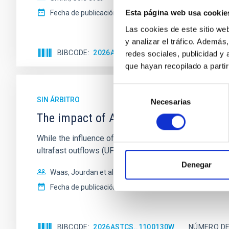
Esta página web usa cookie
Fecha de publicación:
6
2026
Las cookies de este sitio we
y analizar el tráfico. Ademá
BIBCODE
2026ASTCS..1160088S
NÚMERO DE
redes sociales, publicidad y
que hayan recopilado a parti
Selección
SIN ÁRBITRO
Necesarias
de
consentimiento
The impact of Active Galactic Nuclei 
While the influence of supermassive black hole (SMBH) a
ultrafast outflows (UFOs), on planetary atmospheres r
Denegar
Waas, Jourdan et al.
Fecha de publicación:
6
2026
BIBCODE
2026ASTCS..1100130W
NÚMERO DE