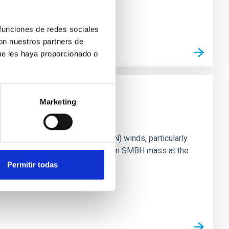
 funciones de redes sociales
con nuestros partners de
ue les haya proporcionado o
Marketing
ts of active galactic nuclei (AGN) winds, particularly
vestigating the relationship between SMBH mass at the
Permitir todas