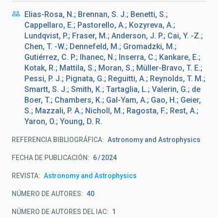
Elias-Rosa, N.; Brennan, S. J.; Benetti, S.;
Cappellaro, E.; Pastorello, A.; Kozyreva, A.;
Lundqvist, P.; Fraser, M.; Anderson, J. P.; Cai, Y. -Z.;
Chen, T. -W.; Dennefeld, M.; Gromadzki, M.;
Gutiérrez, C. P.; Ihanec, N.; Inserra, C.; Kankare, E.;
Kotak, R.; Mattila, S.; Moran, S.; Müller-Bravo, T. E.;
Pessi, P. J.; Pignata, G.; Reguitti, A.; Reynolds, T. M.;
Smartt, S. J.; Smith, K.; Tartaglia, L.; Valerin, G.; de
Boer, T.; Chambers, K.; Gal-Yam, A.; Gao, H.; Geier,
S.; Mazzali, P. A.; Nicholl, M.; Ragosta, F.; Rest, A.;
Yaron, O.; Young, D. R.
REFERENCIA BIBLIOGRÁFICA
Astronomy and Astrophysics
FECHA DE PUBLICACIÓN:
6
2024
REVISTA
Astronomy and Astrophysics
NÚMERO DE AUTORES
40
NÚMERO DE AUTORES DEL IAC
1