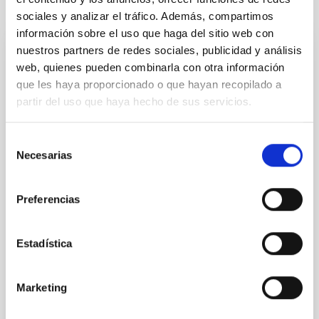
Te puede interesar
sociales y analizar el tráfico. Además, compartimos
información sobre el uso que haga del sitio web con
nuestros partners de redes sociales, publicidad y análisis
CON ÁRBITRO
web, quienes pueden combinarla con otra información
Magnetic Field Alignment with Dense
que les haya proporcionado o que hayan recopilado a
partir del uso que haya hecho de sus servicios.
Cores in the Transition between Cloud and
Core Scales
Selección
In a magnetically dominated model of star formation,
Necesarias
de
we expect to see alignments between the magnetic
consentimiento
field orientation of star-forming dense cores and the
cloud-scale magnetic field. A. Pandhi et al. showed
Preferencias
instead, however, that the orientation of cores and
their angular momentum vectors appear random
with respect to the larger-scale magnetic
Estadística
Yin, Sean et al.
Marketing
Fecha de publicación:
5
2026