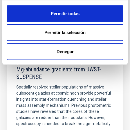
BIBCODE
2026APJ..1003...83Y
Permitir todas
NÚMERO DE CITAS
0
Permitir la selección
CON ÁRBITRO
Denegar
Clues to inside-out quenching in quiescent
galaxies at 1.2 ≲ z ≲ 2.2: Age, Fe-, and
Mg-abundance gradients from JWST-
SUSPENSE
Spatially resolved stellar populations of massive
quiescent galaxies at cosmic noon provide powerful
insights into star-formation quenching and stellar
mass assembly mechanisms. Previous photometric
studies have revealed that the cores of these
galaxies are redder than their outskirts. However,
spectroscopy is needed to break the age-metallicity