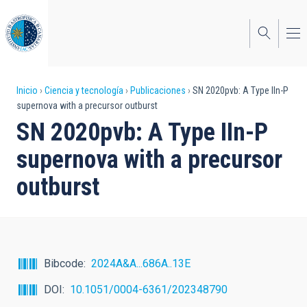
Pasar
al
contenido
principal
Sobrescribir
Inicio
Ciencia y tecnología
Publicaciones
SN 2020pvb: A Type IIn-P
supernova with a precursor outburst
enlaces
SN 2020pvb: A Type IIn-P
de
supernova with a precursor
ayuda
outburst
a
la
navegación
Bibcode
2024A&A...686A..13E
DOI
10.1051/0004-6361/202348790