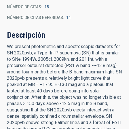
NÚMERO DE CITAS
15
NÚMERO DE CITAS REFERIDAS
11
Descripción
We present photometric and spectroscopic datasets for
SN 2020pvb, a Type IIn-P supernova (SN) that is similar
to SNe 1994W, 2005cl, 2009kn, and 2011ht, with a
precursor outburst detected (PS1 w band ∼-13.8 mag)
around four months before the B-band maximum light. SN
2020pvb presents a relatively bright light curve that
peaked at MB = −17.95 ± 0.30 mag and a plateau that
lasted at least 40 days before going into solar
conjunction. After this, the object was no longer visible at
phases > 150 days above -12.5 mag in the B band,
suggesting that the SN 2020pvb ejecta interact with a
dense, spatially confined circumstellar envelope. SN
2020pvb shows strong Balmer lines and a forest of Fe II
lines with narrow P Cygni profiles in its spectra. Using