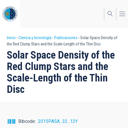
Pasar
al
contenido
principal
Sobrescribir
Inicio
Ciencia y tecnología
Publicaciones
Solar Space Density of
the Red Clump Stars and the Scale-Length of the Thin Disc
enlaces
Solar Space Density of the
de
Red Clump Stars and the
ayuda
Scale-Length of the Thin
a
Disc
la
navegación
Bibcode
2015PASA...32...12Y