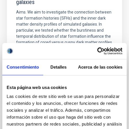
galaxies
Aims. We aim to investigate the connection between
star formation histories (SFHs) and the inner dark
matter density profiles of simulated galaxies. In
particular, we tested whether the burstiness and
temporal distribution of star formation influence the
formation of cored versus cuspy dark matter profiles.
Methods. We homogeneously analysed
Sarrato-Alós, J. et al.
Consentimiento
Detalles
Acerca de las cookies
Fecha de publicación:
6
2026
BIBCODE
2026A&A...710A..95S
Esta página web usa cookies
Las cookies de este sitio web se usan para personalizar
NÚMERO DE CITAS
1
el contenido y los anuncios, ofrecer funciones de redes
sociales y analizar el tráfico. Además, compartimos
información sobre el uso que haga del sitio web con
nuestros partners de redes sociales, publicidad y análisis
CON ÁRBITRO