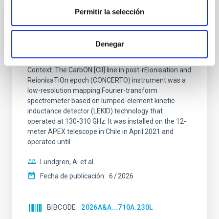
Permitir la selección
CON ÁRBITRO
CONCERTO: Forward modelling of
Denegar
interferograms for calibration
Context. The CarbON [CII] line in post-rEionisation and
ReionisaTiOn epoch (CONCERTO) instrument was a
low-resolution mapping Fourier-transform
spectrometer based on lumped-element kinetic
inductance detector (LEKID) technology that
operated at 130-310 GHz. It was installed on the 12-
meter APEX telescope in Chile in April 2021 and
operated until
Lundgren, A. et al.
Fecha de publicación:
6
2026
BIBCODE
2026A&A...710A.230L