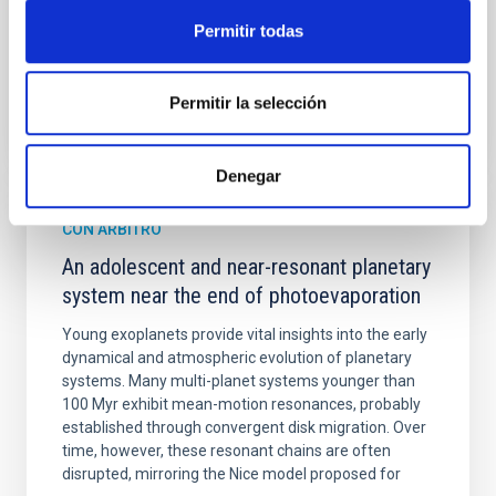
Fecha de publicación:
6
2026
Permitir todas
BIBCODE
2026A&A...710A.158C
Permitir la selección
NÚMERO DE CITAS
7
Denegar
CON ÁRBITRO
An adolescent and near-resonant planetary
system near the end of photoevaporation
Young exoplanets provide vital insights into the early
dynamical and atmospheric evolution of planetary
systems. Many multi-planet systems younger than
100 Myr exhibit mean-motion resonances, probably
established through convergent disk migration. Over
time, however, these resonant chains are often
disrupted, mirroring the Nice model proposed for