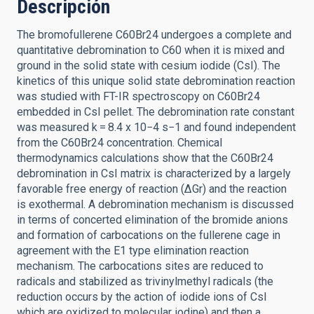
Descripción
The bromofullerene C60Br24 undergoes a complete and
quantitative debromination to C60 when it is mixed and
ground in the solid state with cesium iodide (CsI). The
kinetics of this unique solid state debromination reaction
was studied with FT-IR spectroscopy on C60Br24
embedded in CsI pellet. The debromination rate constant
was measured k = 8.4 x 10−4 s−1 and found independent
from the C60Br24 concentration. Chemical
thermodynamics calculations show that the C60Br24
debromination in CsI matrix is characterized by a largely
favorable free energy of reaction (ΔGr) and the reaction
is exothermal. A debromination mechanism is discussed
in terms of concerted elimination of the bromide anions
and formation of carbocations on the fullerene cage in
agreement with the E1 type elimination reaction
mechanism. The carbocations sites are reduced to
radicals and stabilized as trivinylmethyl radicals (the
reduction occurs by the action of iodide ions of CsI
which are oxidized to molecular iodine) and then a