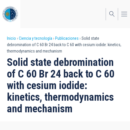
Pasar
al
contenido
principal
Sobrescribir
Inicio
Ciencia y tecnología
Publicaciones
Solid state
debromination of C 60 Br 24 back to C 60 with cesium iodide: kinetics,
enlaces
thermodynamics and mechanism
de
Solid state debromination
ayuda
of C 60 Br 24 back to C 60
a
with cesium iodide:
la
kinetics, thermodynamics
navegación
and mechanism