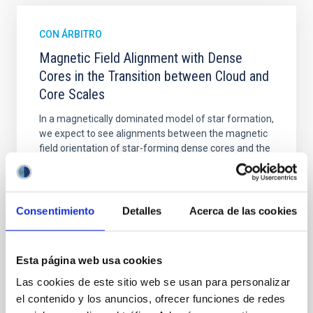
CON ÁRBITRO
Magnetic Field Alignment with Dense
Cores in the Transition between Cloud and
Core Scales
In a magnetically dominated model of star formation,
we expect to see alignments between the magnetic
field orientation of star-forming dense cores and the
cloud-scale magnetic field. A. Pandhi et al. showed
instead, however, that the orientation of cores and
their angular momentum vectors appear random
with respect to the larger-scale magnetic
Consentimiento
Detalles
Acerca de las cookies
Yin, Sean et al.
Fecha de publicación:
5
2026
Esta página web usa cookies
Las cookies de este sitio web se usan para personalizar
el contenido y los anuncios, ofrecer funciones de redes
BIBCODE
2026APJ..1003...83Y