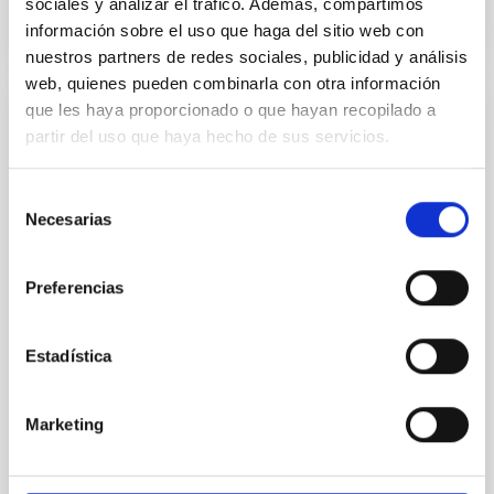
sociales y analizar el tráfico. Además, compartimos
información sobre el uso que haga del sitio web con
NÚMERO DE CITAS
0
nuestros partners de redes sociales, publicidad y análisis
web, quienes pueden combinarla con otra información
que les haya proporcionado o que hayan recopilado a
CON ÁRBITRO
partir del uso que haya hecho de sus servicios.
Clues to inside-out quenching in quiescent
galaxies at 1.2 ≲ z ≲ 2.2: Age, Fe-, and
Selección
Mg-abundance gradients from JWST-
Necesarias
de
SUSPENSE
consentimiento
Preferencias
Spatially resolved stellar populations of massive
quiescent galaxies at cosmic noon provide powerful
insights into star-formation quenching and stellar
Estadística
mass assembly mechanisms. Previous photometric
studies have revealed that the cores of these
galaxies are redder than their outskirts. However,
Marketing
spectroscopy is needed to break the age-metallicity
Cheng, Chloe M. et al.