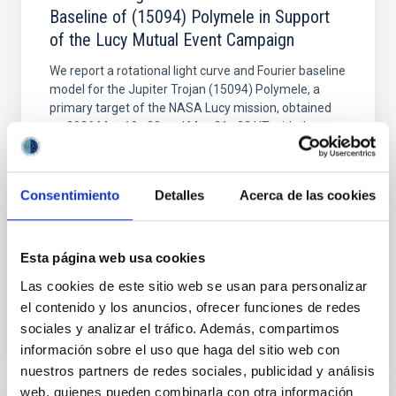
Baseline of (15094) Polymele in Support
of the Lucy Mutual Event Campaign
We report a rotational light curve and Fourier baseline
model for the Jupiter Trojan (15094) Polymele, a
primary target of the NASA Lucy mission, obtained
on 2026 May 19─20 and May 21─22 UT with the
Two-meter Twin Telescope (TTT). Phase-Dispersion
Minimization over the combined two-night dataset
yields P rot = 5.762 ± 0.051 hr and a peak-to-peak
Consentimiento
Detalles
Acerca de las cookies
Alarcon, Miguel R. et al.
Fecha de publicación:
5
2026
Esta página web usa cookies
Las cookies de este sitio web se usan para personalizar
BIBCODE
2026RNAAS..10..143A
el contenido y los anuncios, ofrecer funciones de redes
sociales y analizar el tráfico. Además, compartimos
NÚMERO DE CITAS
0
información sobre el uso que haga del sitio web con
nuestros partners de redes sociales, publicidad y análisis
web, quienes pueden combinarla con otra información