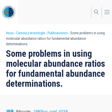
Pasar
al
contenido
principal
Sobrescribir
Inicio
Ciencia y tecnología
Publicaciones
Some problems in using
molecular abundance ratios for fundamental abundance
enlaces
determinations.
de
Some problems in using
ayuda
molecular abundance ratios
a
for fundamental abundance
la
determinations.
navegación
Bibcode
1985bis..conf..433B