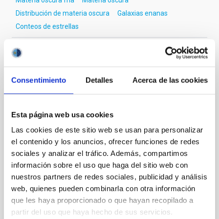
Materia oscura fría
Materia oscura
Distribución de materia oscura
Galaxias enanas
Conteos de estrellas
Te puede interesar
Consentimiento
Detalles
Acerca de las cookies
CON ÁRBITRO
Esta página web usa cookies
Magnetic Field Alignment with Dense
Las cookies de este sitio web se usan para personalizar
Cores in the Transition between Cloud and
el contenido y los anuncios, ofrecer funciones de redes
Core Scales
sociales y analizar el tráfico. Además, compartimos
información sobre el uso que haga del sitio web con
In a magnetically dominated model of star formation,
nuestros partners de redes sociales, publicidad y análisis
we expect to see alignments between the magnetic
field orientation of star-forming dense cores and the
web, quienes pueden combinarla con otra información
cloud-scale magnetic field. A. Pandhi et al. showed
que les haya proporcionado o que hayan recopilado a
instead, however, that the orientation of cores and
partir del uso que haya hecho de sus servicios.
their angular momentum vectors appear random