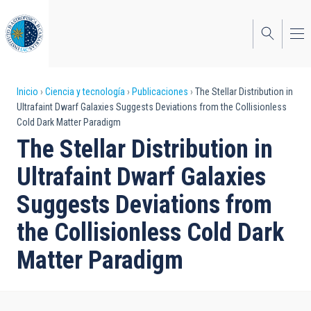
Pasar
al
contenido
principal
Sobrescribir
Inicio
Ciencia y tecnología
Publicaciones
The Stellar Distribution in
Ultrafaint Dwarf Galaxies Suggests Deviations from the Collisionless
enlaces
Cold Dark Matter Paradigm
de
The Stellar Distribution in
ayuda
Ultrafaint Dwarf Galaxies
a
Suggests Deviations from
la
the Collisionless Cold Dark
navegación
Matter Paradigm