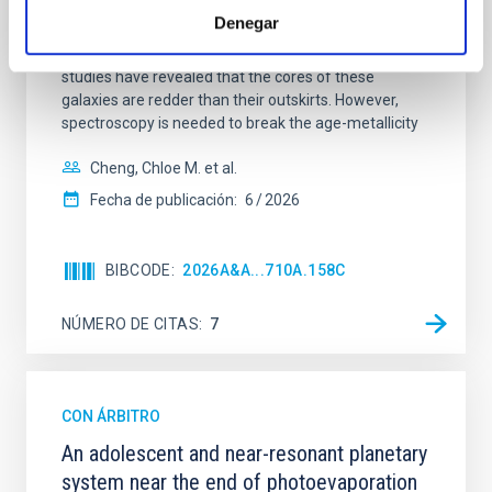
quiescent galaxies at cosmic noon provide powerful
Denegar
insights into star-formation quenching and stellar
mass assembly mechanisms. Previous photometric
studies have revealed that the cores of these
galaxies are redder than their outskirts. However,
spectroscopy is needed to break the age-metallicity
Cheng, Chloe M. et al.
Fecha de publicación:
6
2026
BIBCODE
2026A&A...710A.158C
NÚMERO DE CITAS
7
CON ÁRBITRO
An adolescent and near-resonant planetary
system near the end of photoevaporation