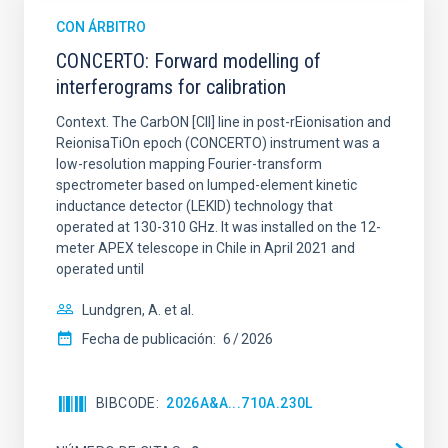
CON ÁRBITRO
CONCERTO: Forward modelling of
interferograms for calibration
Context. The CarbON [CII] line in post-rEionisation and
ReionisaTiOn epoch (CONCERTO) instrument was a
low-resolution mapping Fourier-transform
spectrometer based on lumped-element kinetic
inductance detector (LEKID) technology that
operated at 130-310 GHz. It was installed on the 12-
meter APEX telescope in Chile in April 2021 and
operated until
Lundgren, A. et al.
Fecha de publicación:
6
2026
BIBCODE
2026A&A...710A.230L