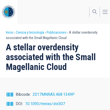
Pasar
al
contenido
principal
Sobrescribir
Inicio
Ciencia y tecnología
Publicaciones
A stellar overdensity
associated with the Small Magellanic Cloud
enlaces
A stellar overdensity
de
associated with the Small
ayuda
Magellanic Cloud
a
la
navegación
Bibcode
2017MNRAS.468.1349P
DOI
10.1093/mnras/stx507