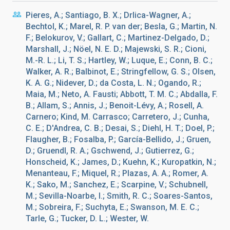
Pieres, A.; Santiago, B. X.; Drlica-Wagner, A.;
Bechtol, K.; Marel, R. P. van der; Besla, G.; Martin, N.
F.; Belokurov, V.; Gallart, C.; Martinez-Delgado, D.;
Marshall, J.; Nöel, N. E. D.; Majewski, S. R.; Cioni,
M.-R. L.; Li, T. S.; Hartley, W.; Luque, E.; Conn, B. C.;
Walker, A. R.; Balbinot, E.; Stringfellow, G. S.; Olsen,
K. A. G.; Nidever, D.; da Costa, L. N.; Ogando, R.;
Maia, M.; Neto, A. Fausti; Abbott, T. M. C.; Abdalla, F.
B.; Allam, S.; Annis, J.; Benoit-Lévy, A.; Rosell, A.
Carnero; Kind, M. Carrasco; Carretero, J.; Cunha,
C. E.; D'Andrea, C. B.; Desai, S.; Diehl, H. T.; Doel, P.;
Flaugher, B.; Fosalba, P.; García-Bellido, J.; Gruen,
D.; Gruendl, R. A.; Gschwend, J.; Gutierrez, G.;
Honscheid, K.; James, D.; Kuehn, K.; Kuropatkin, N.;
Menanteau, F.; Miquel, R.; Plazas, A. A.; Romer, A.
K.; Sako, M.; Sanchez, E.; Scarpine, V.; Schubnell,
M.; Sevilla-Noarbe, I.; Smith, R. C.; Soares-Santos,
M.; Sobreira, F.; Suchyta, E.; Swanson, M. E. C.;
Tarle, G.; Tucker, D. L.; Wester, W.