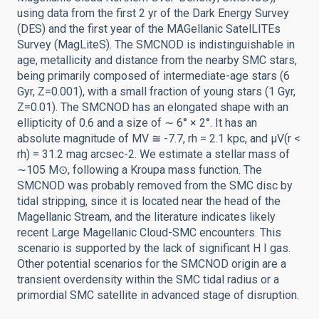
using data from the first 2 yr of the Dark Energy Survey
(DES) and the first year of the MAGellanic SatelLITEs
Survey (MagLiteS). The SMCNOD is indistinguishable in
age, metallicity and distance from the nearby SMC stars,
being primarily composed of intermediate-age stars (6
Gyr, Z=0.001), with a small fraction of young stars (1 Gyr,
Z=0.01). The SMCNOD has an elongated shape with an
ellipticity of 0.6 and a size of ∼ 6° × 2°. It has an
absolute magnitude of MV ≅ -7.7, rh = 2.1 kpc, and μV(r <
rh) = 31.2 mag arcsec-2. We estimate a stellar mass of
∼105 M⊙, following a Kroupa mass function. The
SMCNOD was probably removed from the SMC disc by
tidal stripping, since it is located near the head of the
Magellanic Stream, and the literature indicates likely
recent Large Magellanic Cloud-SMC encounters. This
scenario is supported by the lack of significant H I gas.
Other potential scenarios for the SMCNOD origin are a
transient overdensity within the SMC tidal radius or a
primordial SMC satellite in advanced stage of disruption.