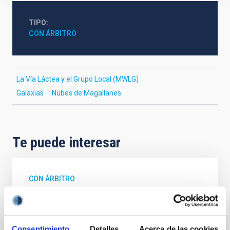
TIPO
CON ÁRBITRO
La Vía Láctea y el Grupo Local (MWLG)
Galaxias
Nubes de Magallanes
Te puede interesar
CON ÁRBITRO
The impact of star formation histories on
the inner dark matter density slopes of
galaxies
Consentimiento
Detalles
Acerca de las cookies