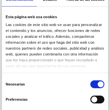
Aims. We aim to investigate the connection between
star formation histories (SFHs) and the inner dark
matter density profiles of simulated galaxies. In
Esta página web usa cookies
particular, we tested whether the burstiness and
Las cookies de este sitio web se usan para personalizar
temporal distribution of star formation influence the
el contenido y los anuncios, ofrecer funciones de redes
formation of cored versus cuspy dark matter profiles.
Methods. We homogeneously analysed
sociales y analizar el tráfico. Además, compartimos
información sobre el uso que haga del sitio web con
Sarrato-Alós, J. et al.
nuestros partners de redes sociales, publicidad y análisis
Fecha de publicación:
6
2026
web, quienes pueden combinarla con otra información
que les haya proporcionado o que hayan recopilado a
partir del uso que haya hecho de sus servicios.
BIBCODE
2026A&A...710A..95S
Selección
NÚMERO DE CITAS
1
Necesarias
de
consentimiento
Preferencias
CON ÁRBITRO