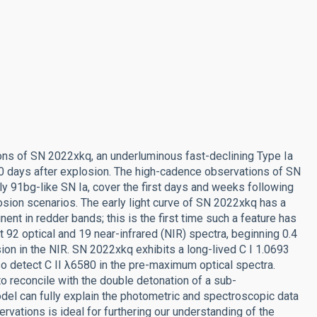
tions of SN 2022xkq, an underluminous fast-declining Type Ia
0 days after explosion. The high-cadence observations of SN
ly 91bg-like SN Ia, cover the first days and weeks following
losion scenarios. The early light curve of SN 2022xkq has a
nent in redder bands; this is the first time such a feature has
 92 optical and 19 near-infrared (NIR) spectra, beginning 0.4
sion in the NIR. SN 2022xkq exhibits a long-lived C I 1.0693
o detect C II λ6580 in the pre-maximum optical spectra.
 to reconcile with the double detonation of a sub-
el can fully explain the photometric and spectroscopic data
vations is ideal for furthering our understanding of the