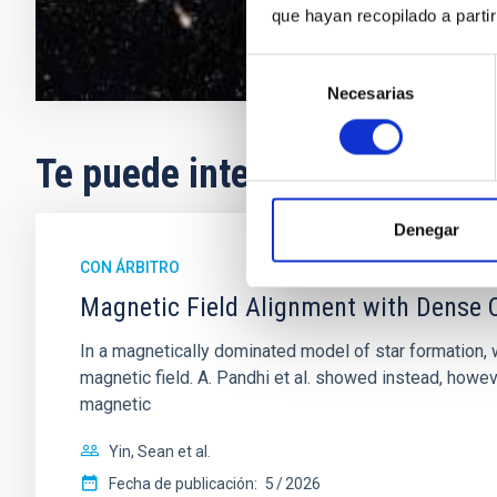
que hayan recopilado a parti
Selección
Necesarias
de
consentimiento
Te puede interesar
Denegar
CON ÁRBITRO
Magnetic Field Alignment with Dense C
In a magnetically dominated model of star formation,
magnetic field. A. Pandhi et al. showed instead, howe
magnetic
Yin, Sean et al.
Fecha de publicación:
5
2026