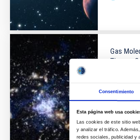
Gas Molec
Tiempo C
Dos cuestione
de gas molec
del entorno e
Consentimiento
cúmulos estel
principal de 
de galaxias a 
Esta página web usa cookie
Las cookies de este sitio we
Helmut
Da
y analizar el tráfico. Ademá
En ejecuci
redes sociales, publicidad y