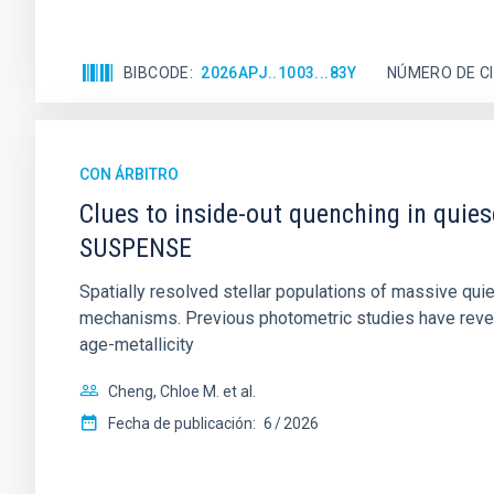
BIBCODE
2026APJ..1003...83Y
NÚMERO DE C
CON ÁRBITRO
Clues to inside-out quenching in quie
SUSPENSE
Spatially resolved stellar populations of massive qu
mechanisms. Previous photometric studies have reveal
age-metallicity
Cheng, Chloe M. et al.
Fecha de publicación:
6
2026