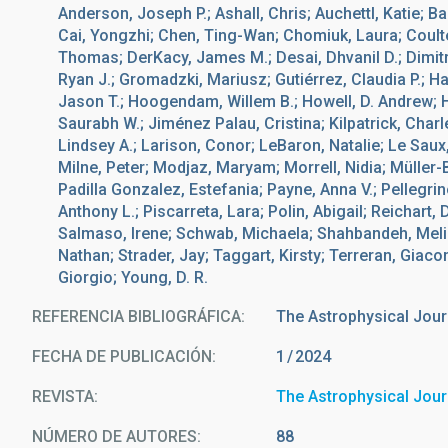
Anderson, Joseph P.; Ashall, Chris; Auchettl, Katie; B
Cai, Yongzhi; Chen, Ting-Wan; Chomiuk, Laura; Coulter
Thomas; DerKacy, James M.; Desai, Dhvanil D.; Dimitr
Ryan J.; Gromadzki, Mariusz; Gutiérrez, Claudia P.; H
Jason T.; Hoogendam, Willem B.; Howell, D. Andrew; Ho
Saurabh W.; Jiménez Palau, Cristina; Kilpatrick, Char
Lindsey A.; Larison, Conor; LeBaron, Natalie; Le Saux,
Milne, Peter; Modjaz, Maryam; Morrell, Nidia; Müller
Padilla Gonzalez, Estefania; Payne, Anna V.; Pellegrin
Anthony L.; Piscarreta, Lara; Polin, Abigail; Reichart, 
Salmaso, Irene; Schwab, Michaela; Shahbandeh, Melis
Nathan; Strader, Jay; Taggart, Kirsty; Terreran, Giac
Giorgio; Young, D. R.
REFERENCIA BIBLIOGRÁFICA
The Astrophysical Jour
FECHA DE PUBLICACIÓN:
1
2024
REVISTA
The Astrophysical Jour
NÚMERO DE AUTORES
88