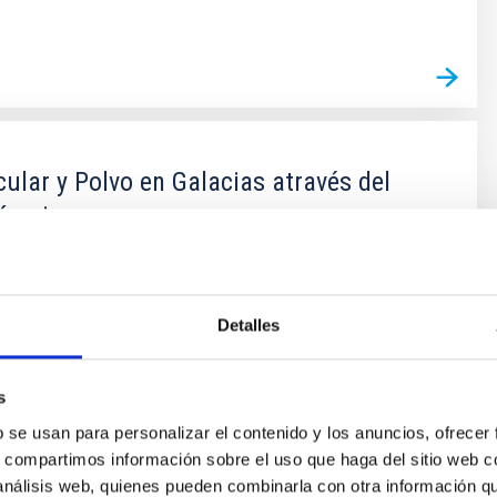
ular y Polvo en Galacias através del
ósmico
s fundamentales en la Astrofísica son la conversión
uar en estrellas y cómo este proceso físico depende
n todas las escalas, desde sistemas planetarios,
Detalles
ares, galaxias hasta cúmulos de galaxias. El objectivo
este proyecto es el de estudiar la formación y evolución
partir
s
b se usan para personalizar el contenido y los anuncios, ofrecer
nnerbauer
s, compartimos información sobre el uso que haga del sitio web 
ón
 análisis web, quienes pueden combinarla con otra información q