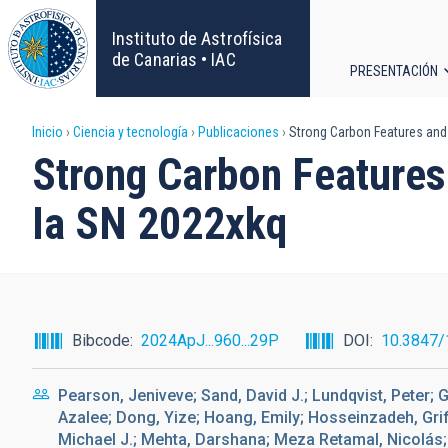
Pasar
al
Instituto de Astrofísica
contenido
de Canarias • IAC
PRESENTACIÓN
principal
Navega
Sobrescribir
Inicio
Ciencia y tecnología
Publicaciones
Strong Carbon Features and 
principa
Strong Carbon Features
enlaces
Ia SN 2022xkq
de
ayuda
a
Bibcode
2024ApJ...960...29P
DOI
10.3847
la
Pearson, Jeniveve; Sand, David J.; Lundqvist, Peter; G
navegación
Azalee; Dong, Yize; Hoang, Emily; Hosseinzadeh, Grif
Michael J.; Mehta, Darshana; Meza Retamal, Nicolás; 