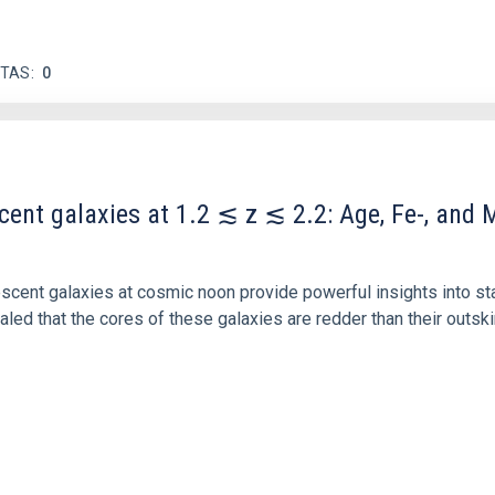
ITAS
0
scent galaxies at 1.2 ≲ z ≲ 2.2: Age, Fe-, an
iescent galaxies at cosmic noon provide powerful insights into 
ed that the cores of these galaxies are redder than their outsk