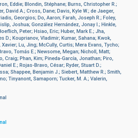
aron, Eddie; Blondin, Stéphane; Burns, Christopher R.;
, David A.; Cross, Dane; Davis, Kyle W.; de Jaeger,
iadis, Georgios; Do, Aaron; Farah, Joseph R.; Foley,
aislip, Joshua; González Hernández, Jonay I.; Hinkle,
eflich, Peter; Hsiao, Eric; Huber, Mark E.; Jha,
les D.; Kouprianov, Vladimir; Kumar, Sahana; Kwok,
 Xavier; Lu, Jing; McCully, Curtis; Mera Evans, Tycho;
-Bravo, Tomás E.; Newsome, Megan; Nicholl, Matt;
o, Craig; Phan, Kim; Pineda-García, Jonathan; Piro,
Daniel E.; Rojas-Bravo, César; Ryder, Stuart D.;
sa; Shappee, Benjamin J.; Siebert, Matthew R.; Smith,
omo; Tinyanont, Samaporn; Tucker, M. A.; Valerin,
nal
nal