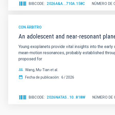
BIBCODE
2026A&A...710A.158C
NÚMERO DE 
CON ÁRBITRO
An adolescent and near-resonant plan
Young exoplanets provide vital insights into the ear
mean-motion resonances, probably established through
proposed for
Wang, Mu-Tian et al.
Fecha de publicación:
6
2026
BIBCODE
2026NATAS..10..818W
NÚMERO DE 