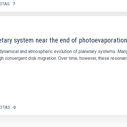
CITAS
7
etary system near the end of photoevaporatio
ly dynamical and atmospheric evolution of planetary systems. Ma
 convergent disk migration. Over time, however, these resonant 
CITAS
0