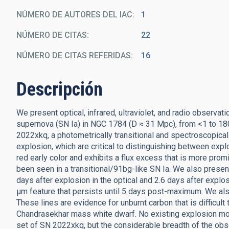
NÚMERO DE AUTORES DEL IAC
1
NÚMERO DE CITAS
22
NÚMERO DE CITAS REFERIDAS
16
Descripción
We present optical, infrared, ultraviolet, and radio observa
supernova (SN Ia) in NGC 1784 (D ≈ 31 Mpc), from <1 to 18
2022xkq, a photometrically transitional and spectroscopical
explosion, which are critical to distinguishing between exp
red early color and exhibits a flux excess that is more promi
been seen in a transitional/91bg-like SN Ia. We also present
days after explosion in the optical and 2.6 days after explo
μm feature that persists until 5 days post-maximum. We als
These lines are evidence for unburnt carbon that is difficult
Chandrasekhar mass white dwarf. No existing explosion mod
set of SN 2022xkq, but the considerable breadth of the obser