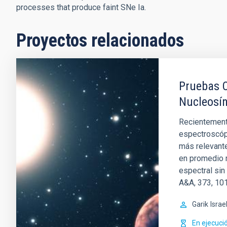
processes that produce faint SNe Ia.
Proyectos relacionados
Pruebas O
Nucleosín
Recientemente
espectroscópi
más relevante
en promedio m
espectral sin
A&A, 373, 101
Garik
Israe
En ejecuci