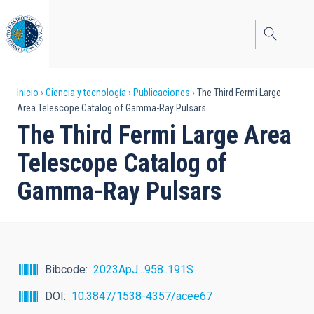
Pasar
al
contenido
principal
Sobrescribir
Inicio
Ciencia y tecnología
Publicaciones
The Third Fermi Large
Area Telescope Catalog of Gamma-Ray Pulsars
enlaces
The Third Fermi Large Area
de
Telescope Catalog of
ayuda
Gamma-Ray Pulsars
a
la
navegación
Bibcode
2023ApJ...958..191S
DOI
10.3847/1538-4357/acee67