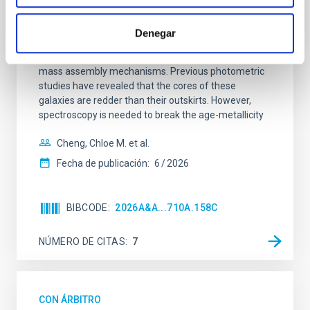
SUSPENSE
Spatially resolved stellar populations of massive
Denegar
quiescent galaxies at cosmic noon provide powerful
insights into star-formation quenching and stellar
mass assembly mechanisms. Previous photometric
studies have revealed that the cores of these
galaxies are redder than their outskirts. However,
spectroscopy is needed to break the age-metallicity
Cheng, Chloe M. et al.
Fecha de publicación:
6
2026
BIBCODE
2026A&A...710A.158C
NÚMERO DE CITAS
7
CON ÁRBITRO