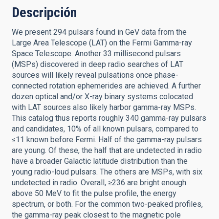
Descripción
We present 294 pulsars found in GeV data from the
Large Area Telescope (LAT) on the Fermi Gamma-ray
Space Telescope. Another 33 millisecond pulsars
(MSPs) discovered in deep radio searches of LAT
sources will likely reveal pulsations once phase-
connected rotation ephemerides are achieved. A further
dozen optical and/or X-ray binary systems colocated
with LAT sources also likely harbor gamma-ray MSPs.
This catalog thus reports roughly 340 gamma-ray pulsars
and candidates, 10% of all known pulsars, compared to
≤11 known before Fermi. Half of the gamma-ray pulsars
are young. Of these, the half that are undetected in radio
have a broader Galactic latitude distribution than the
young radio-loud pulsars. The others are MSPs, with six
undetected in radio. Overall, ≥236 are bright enough
above 50 MeV to fit the pulse profile, the energy
spectrum, or both. For the common two-peaked profiles,
the gamma-ray peak closest to the magnetic pole