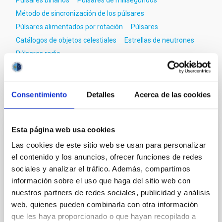
Púlsares binarios
Púlsares de milisegundos
Método de sincronización de los púlsares
Púlsares alimentados por rotación
Púlsares
Catálogos de objetos celestiales
Estrellas de neutrones
Púlsares radio
Consentimiento
Detalles
Acerca de las cookies
Te puede interesar
Esta página web usa cookies
CON ÁRBITRO
Las cookies de este sitio web se usan para personalizar
Magnetic Field Alignment with Dense
el contenido y los anuncios, ofrecer funciones de redes
Cores in the Transition between Cloud and
sociales y analizar el tráfico. Además, compartimos
Core Scales
información sobre el uso que haga del sitio web con
nuestros partners de redes sociales, publicidad y análisis
In a magnetically dominated model of star formation,
web, quienes pueden combinarla con otra información
we expect to see alignments between the magnetic
que les haya proporcionado o que hayan recopilado a
field orientation of star-forming dense cores and the