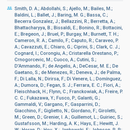
Smith, D. A.; Abdollahi, S.; Ajello, M.; Bailes, M.;
Baldini, L.; Ballet, J.; Baring, M. G.; Bassa, C.;
Becerra Gonzalez, J.; Bellazzini, R.; Berretta, A.;
Bhattacharyya, B.; Bissaldi, E.; Bonino, R.; Bottacini,
E.; Bregeon, J.; Bruel, P.; Burgay, M.; Burnett, T. H.;
Cameron, R. A.; Camilo, F.; Caputo, R.; Caraveo, P.
A.; Cavazzuti, E.; Chiaro, G.; Ciprini, S.; Clark, C. J.;
Cognard, I.; Corongiu, A.; Cristarella Orestano, P.;
Crnogorcevic, M.; Cuoco, A.; Cutini, S.;
D'Ammando, F.; de Angelis, A.; DeCesar, M. E.; De
Gaetano, S.; de Menezes, R.; Deneva, J.; de Palma,
F.; Di Lalla, N.; Dirirsa, F.; Di Venere, L.; Domínguez,
A.; Dumora, D.; Fegan, S. J.; Ferrara, E. C.; Fiori, A.;
Fleischhack, H.; Flynn, C.; Franckowiak, A.; Freire, P.
C. C.; Fukazawa, Y.; Fusco, P.; Galanti, G.;
Gammaldi, V.; Gargano, F.; Gasparrini, D.;
Giacchino, F.; Giglietto, N.; Giordano, F.; Giroletti,
M.; Green, D.; Grenier, I. A.; Guillemot, L.; Guiriec, S.;
Gustafsson, M.; Harding, A. K.; Hays, E.; Hewitt, J.
W.; Horan, D.; Hou, X.; Jankowski, F.; Johnson, R. P.;