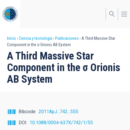
Pasar
al
contenido
principal
Sobrescribir
Inicio
Ciencia y tecnología
Publicaciones
A Third Massive Star
Component in the σ Orionis AB System
enlaces
A Third Massive Star
de
Component in the σ Orionis
ayuda
AB System
a
la
navegación
Bibcode
2011ApJ...742...55S
DOI
10.1088/0004-637X/742/1/55