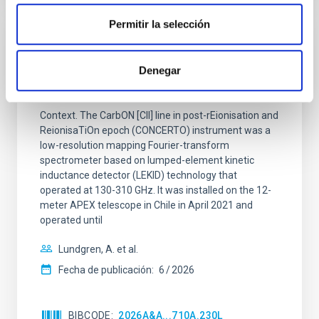
Permitir la selección
CON ÁRBITRO
CONCERTO: Forward modelling of
Denegar
interferograms for calibration
Context. The CarbON [CII] line in post-rEionisation and
ReionisaTiOn epoch (CONCERTO) instrument was a
low-resolution mapping Fourier-transform
spectrometer based on lumped-element kinetic
inductance detector (LEKID) technology that
operated at 130-310 GHz. It was installed on the 12-
meter APEX telescope in Chile in April 2021 and
operated until
Lundgren, A. et al.
Fecha de publicación:
6
2026
BIBCODE
2026A&A...710A.230L