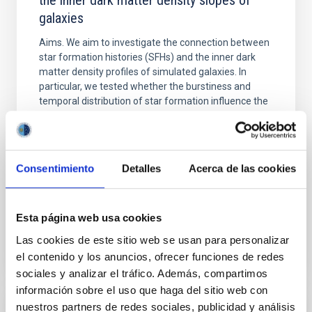
the inner dark matter density slopes of
galaxies
Aims. We aim to investigate the connection between
star formation histories (SFHs) and the inner dark
matter density profiles of simulated galaxies. In
particular, we tested whether the burstiness and
temporal distribution of star formation influence the
formation of cored versus cuspy dark matter profiles.
Methods. We homogeneously analysed
Sarrato-Alós, J. et al.
Consentimiento
Detalles
Acerca de las cookies
Fecha de publicación:
6
2026
Esta página web usa cookies
BIBCODE
2026A&A...710A..95S
Las cookies de este sitio web se usan para personalizar
el contenido y los anuncios, ofrecer funciones de redes
NÚMERO DE CITAS
1
sociales y analizar el tráfico. Además, compartimos
información sobre el uso que haga del sitio web con
nuestros partners de redes sociales, publicidad y análisis