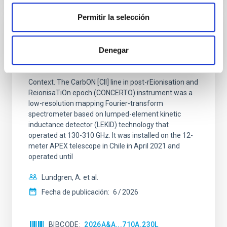
Permitir la selección
CON ÁRBITRO
CONCERTO: Forward modelling of
Denegar
interferograms for calibration
Context. The CarbON [CII] line in post-rEionisation and
ReionisaTiOn epoch (CONCERTO) instrument was a
low-resolution mapping Fourier-transform
spectrometer based on lumped-element kinetic
inductance detector (LEKID) technology that
operated at 130-310 GHz. It was installed on the 12-
meter APEX telescope in Chile in April 2021 and
operated until
Lundgren, A. et al.
Fecha de publicación:
6
2026
BIBCODE
2026A&A...710A.230L