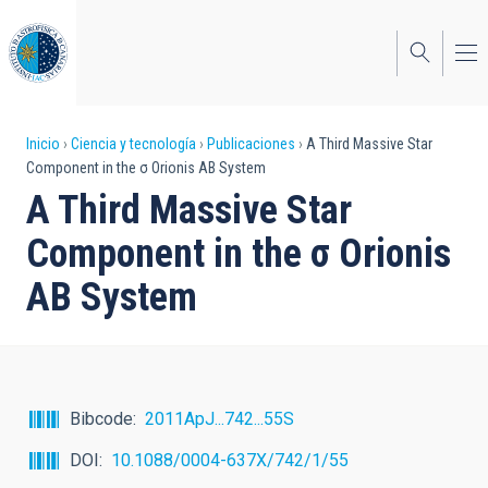
Pasar
al
contenido
principal
Sobrescribir
Inicio
Ciencia y tecnología
Publicaciones
A Third Massive Star
Component in the σ Orionis AB System
enlaces
A Third Massive Star
de
Component in the σ Orionis
ayuda
AB System
a
la
navegación
Bibcode
2011ApJ...742...55S
DOI
10.1088/0004-637X/742/1/55