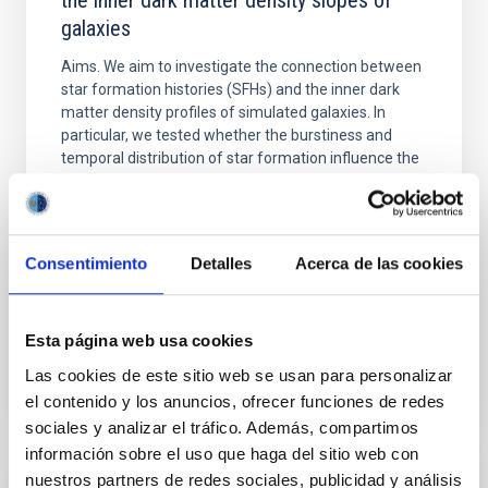
the inner dark matter density slopes of
galaxies
Aims. We aim to investigate the connection between
star formation histories (SFHs) and the inner dark
matter density profiles of simulated galaxies. In
particular, we tested whether the burstiness and
temporal distribution of star formation influence the
formation of cored versus cuspy dark matter profiles.
Methods. We homogeneously analysed
Sarrato-Alós, J. et al.
Consentimiento
Detalles
Acerca de las cookies
Fecha de publicación:
6
2026
Esta página web usa cookies
BIBCODE
2026A&A...710A..95S
Las cookies de este sitio web se usan para personalizar
el contenido y los anuncios, ofrecer funciones de redes
NÚMERO DE CITAS
1
sociales y analizar el tráfico. Además, compartimos
información sobre el uso que haga del sitio web con
nuestros partners de redes sociales, publicidad y análisis