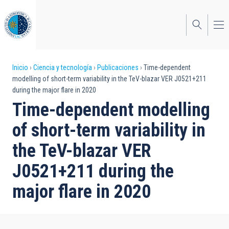
Pasar
al
contenido
principal
Sobrescribir
Inicio
Ciencia y tecnología
Publicaciones
Time-dependent
modelling of short-term variability in the TeV-blazar VER J0521+211
enlaces
during the major flare in 2020
de
Time-dependent modelling
ayuda
of short-term variability in
a
the TeV-blazar VER
la
J0521+211 during the
navegación
major flare in 2020