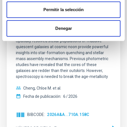
Clues to inside-out quenching in quiescent
Permitir la selección
galaxies at 1.2 ≲ z ≲ 2.2: Age, Fe-, and
Mg-abundance gradients from JWST-
Denegar
SUSPENSE
Spatially resolved stellar populations of massive
quiescent galaxies at cosmic noon provide powerful
insights into star-formation quenching and stellar
mass assembly mechanisms. Previous photometric
studies have revealed that the cores of these
galaxies are redder than their outskirts. However,
spectroscopy is needed to break the age-metallicity
Cheng, Chloe M. et al.
Fecha de publicación:
6
2026
BIBCODE
2026A&A...710A.158C