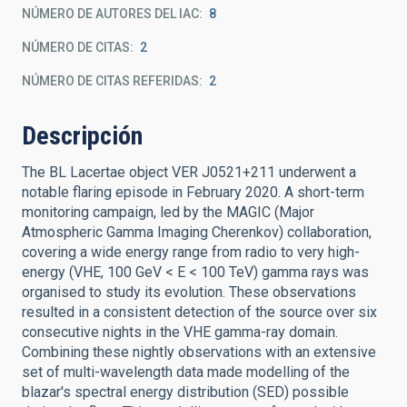
NÚMERO DE AUTORES DEL IAC
8
NÚMERO DE CITAS
2
NÚMERO DE CITAS REFERIDAS
2
Descripción
The BL Lacertae object VER J0521+211 underwent a
notable flaring episode in February 2020. A short-term
monitoring campaign, led by the MAGIC (Major
Atmospheric Gamma Imaging Cherenkov) collaboration,
covering a wide energy range from radio to very high-
energy (VHE, 100 GeV < E < 100 TeV) gamma rays was
organised to study its evolution. These observations
resulted in a consistent detection of the source over six
consecutive nights in the VHE gamma-ray domain.
Combining these nightly observations with an extensive
set of multi-wavelength data made modelling of the
blazar's spectral energy distribution (SED) possible