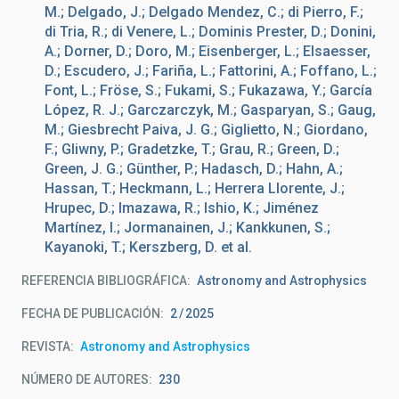
M.; Delgado, J.; Delgado Mendez, C.; di Pierro, F.;
di Tria, R.; di Venere, L.; Dominis Prester, D.; Donini,
A.; Dorner, D.; Doro, M.; Eisenberger, L.; Elsaesser,
D.; Escudero, J.; Fariña, L.; Fattorini, A.; Foffano, L.;
Font, L.; Fröse, S.; Fukami, S.; Fukazawa, Y.; García
López, R. J.; Garczarczyk, M.; Gasparyan, S.; Gaug,
M.; Giesbrecht Paiva, J. G.; Giglietto, N.; Giordano,
F.; Gliwny, P.; Gradetzke, T.; Grau, R.; Green, D.;
Green, J. G.; Günther, P.; Hadasch, D.; Hahn, A.;
Hassan, T.; Heckmann, L.; Herrera Llorente, J.;
Hrupec, D.; Imazawa, R.; Ishio, K.; Jiménez
Martínez, I.; Jormanainen, J.; Kankkunen, S.;
Kayanoki, T.; Kerszberg, D. et al.
REFERENCIA BIBLIOGRÁFICA
Astronomy and Astrophysics
FECHA DE PUBLICACIÓN:
2
2025
REVISTA
Astronomy and Astrophysics
NÚMERO DE AUTORES
230