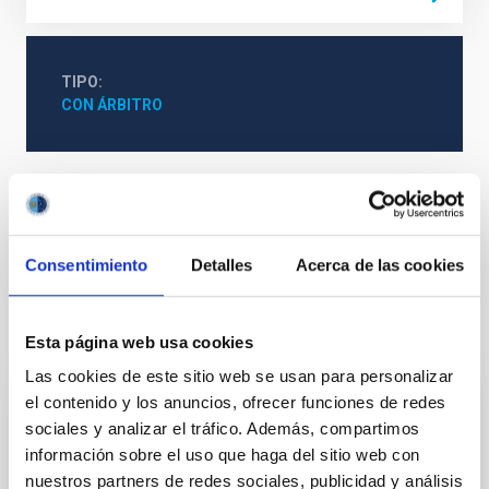
TIPO
CON ÁRBITRO
Cosmología y Astropartículas (CYA)
Galaxias
Objetos BL Lacertae
Rayos gamma
Consentimiento
Detalles
Acerca de las cookies
Te puede interesar
Esta página web usa cookies
Las cookies de este sitio web se usan para personalizar
el contenido y los anuncios, ofrecer funciones de redes
CON ÁRBITRO
sociales y analizar el tráfico. Además, compartimos
Magnetic Field Alignment with Dense
información sobre el uso que haga del sitio web con
Cores in the Transition between Cloud and
nuestros partners de redes sociales, publicidad y análisis