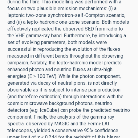
during the flare. This modelling was performed with a
focus on two plausible emission mechanisms: (i) a
leptonic two-zone synchrotron-self-Compton scenario,
and (ii) a lepto-hadronic one-zone scenario. Both models
effectively replicated the observed SED from radio to
the VHE gamma-ray band. Furthermore, by introducing a
set of evolving parameters, both models were
successful in reproducing the evolution of the fluxes
measured in different bands throughout the observing
campaign. Notably, the lepto-hadronic model predicts
enhanced photon and neutrino fluxes at ultra-high
energies (E > 100 TeV). While the photon component,
generated via decay of neutral pions, is not directly
observable as it is subject to intense pair production
(and therefore extinction) through interactions with the
cosmic microwave background photons, neutrino
detectors (e.g. IceCube) can probe the predicted neutrino
component. Finally, the analysis of the gamma-ray
spectra, observed by MAGIC and the Fermi-LAT
telescopes, yielded a conservative 95% confidence
upper limit of z ≤ 0.244 for the redshift of this blazar.