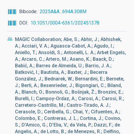
Bibcode
2025A&A...694A.308M
DOI
10.1051/0004-6361/202451378
MAGIC Collaboration; Abe, S.; Abhir, J.; Abhishek,
A.; Acciari, V. A.; Aguasca-Cabot, A.; Agudo, I.;
Aniello, T.; Ansoldi, S.; Antonelli, L. A.; Arbet Engels,
A.; Arcaro, C.; Artero, M.; Asano, K.; Baack, D.;
Babić, A.; Barres de Almeida, U.; Barrio, J. A.;
Batković, I.; Bautista, A.; Baxter, J.; Becerra
González, J.; Bednarek, W.; Bernardini, E.; Bernete,
J.; Berti, A.; Besenrieder, J.; Bigongiari, C.; Biland,
A.; Blanch, O.; Bonnoli, G.; Bošnjak, Ž.; Bronzini, E.;
Burelli, I.; Campoy-Ordaz, A.; Carosi, A.; Carosi, R.;
Carretero-Castrillo, M.; Castro-Tirado, A. J.;
Cerasole, D.; Ceribella, G.; Chai, Y.; Cifuentes, A.;
Colombo, E.; Contreras, J. L.; Cortina, J.; Covino,
S.; D'Amico, G.; D'Elia, V.; da Vela, P.; Dazzi, F.; de
Angelis, A.; de Lotto, B.; de Menezes, R.; Delfino,