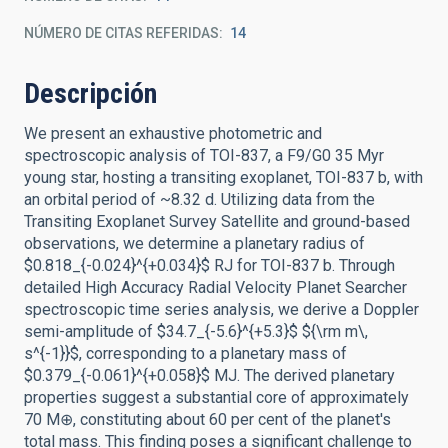
NÚMERO DE CITAS REFERIDAS
14
Descripción
We present an exhaustive photometric and
spectroscopic analysis of TOI-837, a F9/G0 35 Myr
young star, hosting a transiting exoplanet, TOI-837 b, with
an orbital period of ~8.32 d. Utilizing data from the
Transiting Exoplanet Survey Satellite and ground-based
observations, we determine a planetary radius of
$0.818_{-0.024}^{+0.034}$ RJ for TOI-837 b. Through
detailed High Accuracy Radial Velocity Planet Searcher
spectroscopic time series analysis, we derive a Doppler
semi-amplitude of $34.7_{-5.6}^{+5.3}$ ${\rm m\,
s^{-1}}$, corresponding to a planetary mass of
$0.379_{-0.061}^{+0.058}$ MJ. The derived planetary
properties suggest a substantial core of approximately
70 M⊕, constituting about 60 per cent of the planet's
total mass. This finding poses a significant challenge to