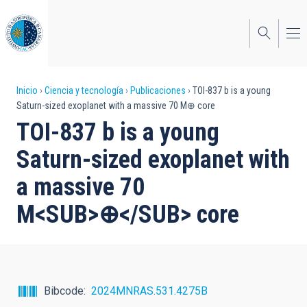
Pasar
al
contenido
principal
Sobrescribir
Inicio
Ciencia y tecnología
Publicaciones
TOI-837 b is a young
Saturn-sized exoplanet with a massive 70 M⊕ core
enlaces
TOI-837 b is a young
de
Saturn-sized exoplanet with
ayuda
a massive 70
a
M<SUB>⊕</SUB> core
la
navegación
Bibcode
2024MNRAS.531.4275B