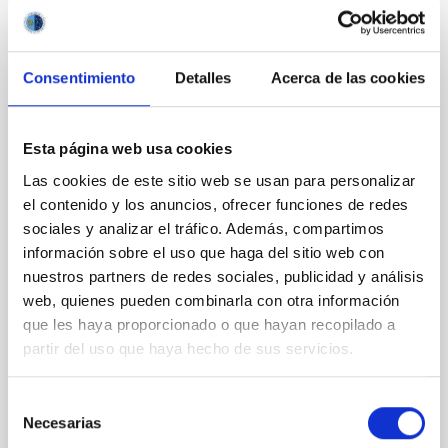
CON ÁRBITRO
Consentimiento
Detalles
Acerca de las cookies
Magnetic Field Alignment with Dense
Cores in the Transition between Cloud and
Core Scales
Esta página web usa cookies
In a magnetically dominated model of star formation,
Las cookies de este sitio web se usan para personalizar
we expect to see alignments between the magnetic
el contenido y los anuncios, ofrecer funciones de redes
field orientation of star-forming dense cores and the
sociales y analizar el tráfico. Además, compartimos
cloud-scale magnetic field. A. Pandhi et al. showed
información sobre el uso que haga del sitio web con
instead, however, that the orientation of cores and
nuestros partners de redes sociales, publicidad y análisis
their angular momentum vectors appear random
with respect to the larger-scale magnetic
web, quienes pueden combinarla con otra información
que les haya proporcionado o que hayan recopilado a
Yin, Sean et al.
partir del uso que haya hecho de sus servicios.
Fecha de publicación:
5
2026
Selección
Necesarias
de
BIBCODE
2026APJ..1003...83Y