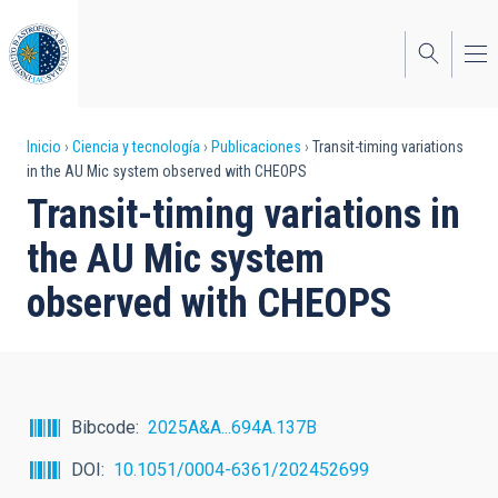
Pasar
al
contenido
principal
Sobrescribir
Inicio
Ciencia y tecnología
Publicaciones
Transit-timing variations
in the AU Mic system observed with CHEOPS
enlaces
Transit-timing variations in
de
the AU Mic system
ayuda
observed with CHEOPS
a
la
navegación
Bibcode
2025A&A...694A.137B
DOI
10.1051/0004-6361/202452699