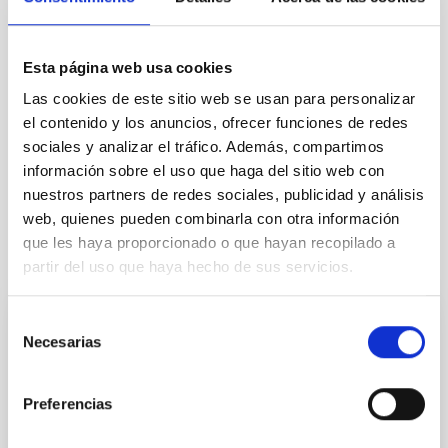
TIPO
CON ÁRBITRO
Esta página web usa cookies
Las cookies de este sitio web se usan para personalizar
el contenido y los anuncios, ofrecer funciones de redes
Sistema Solar y Sistemas Planetarios (SEYSS)
sociales y analizar el tráfico. Además, compartimos
Física estelar e interestelar (FEEI)
información sobre el uso que haga del sitio web con
nuestros partners de redes sociales, publicidad y análisis
web, quienes pueden combinarla con otra información
que les haya proporcionado o que hayan recopilado a
Te puede interesar
partir del uso que haya hecho de sus servicios.
Selección
CON ÁRBITRO
Necesarias
de
Magnetic Field Alignment with Dense
consentimiento
Cores in the Transition between Cloud and
Preferencias
Core Scales