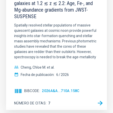
galaxies at 1.2 ≲ z ≲ 2.2: Age, Fe-, and
Mg-abundance gradients from JWST-
SUSPENSE
Spatially resolved stellar populations of massive
quiescent galaxies at cosmic noon provide powerful
insights into star-formation quenching and stellar
mass assembly mechanisms. Previous photometric
studies have revealed that the cores of these
galaxies are redder than their outskirts. However,
spectroscopy is needed to break the age-metallicity
Cheng, Chloe M. et al.
Fecha de publicación:
6
2026
BIBCODE
2026A&A...710A.158C
NÚMERO DE CITAS
7