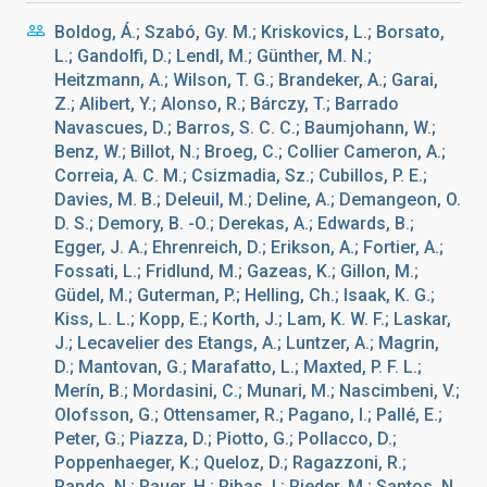
Boldog, Á.; Szabó, Gy. M.; Kriskovics, L.; Borsato,
L.; Gandolfi, D.; Lendl, M.; Günther, M. N.;
Heitzmann, A.; Wilson, T. G.; Brandeker, A.; Garai,
Z.; Alibert, Y.; Alonso, R.; Bárczy, T.; Barrado
Navascues, D.; Barros, S. C. C.; Baumjohann, W.;
Benz, W.; Billot, N.; Broeg, C.; Collier Cameron, A.;
Correia, A. C. M.; Csizmadia, Sz.; Cubillos, P. E.;
Davies, M. B.; Deleuil, M.; Deline, A.; Demangeon, O.
D. S.; Demory, B. -O.; Derekas, A.; Edwards, B.;
Egger, J. A.; Ehrenreich, D.; Erikson, A.; Fortier, A.;
Fossati, L.; Fridlund, M.; Gazeas, K.; Gillon, M.;
Güdel, M.; Guterman, P.; Helling, Ch.; Isaak, K. G.;
Kiss, L. L.; Kopp, E.; Korth, J.; Lam, K. W. F.; Laskar,
J.; Lecavelier des Etangs, A.; Luntzer, A.; Magrin,
D.; Mantovan, G.; Marafatto, L.; Maxted, P. F. L.;
Merín, B.; Mordasini, C.; Munari, M.; Nascimbeni, V.;
Olofsson, G.; Ottensamer, R.; Pagano, I.; Pallé, E.;
Peter, G.; Piazza, D.; Piotto, G.; Pollacco, D.;
Poppenhaeger, K.; Queloz, D.; Ragazzoni, R.;
Rando, N.; Rauer, H.; Ribas, I.; Rieder, M.; Santos, N.