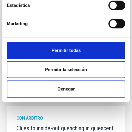
In a magnetically dominated model of star formation,
Estadística
we expect to see alignments between the magnetic
field orientation of star-forming dense cores and the
cloud-scale magnetic field. A. Pandhi et al. showed
Marketing
instead, however, that the orientation of cores and
their angular momentum vectors appear random
with respect to the larger-scale magnetic
Permitir todas
Yin, Sean et al.
Fecha de publicación:
5
2026
Permitir la selección
BIBCODE
2026APJ..1003...83Y
Denegar
NÚMERO DE CITAS
0
CON ÁRBITRO
Clues to inside-out quenching in quiescent