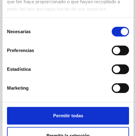
we expect to see alignments between the magnetic
que les haya proporcionado o que hayan recopilado a
field orientation of star-forming dense cores and the
partir del uso que haya hecho de sus servicios.
cloud-scale magnetic field. A. Pandhi et al. showed
instead, however, that the orientation of cores and
Selección
their angular momentum vectors appear random
Necesarias
with respect to the larger-scale magnetic
de
consentimiento
Yin, Sean et al.
Preferencias
Fecha de publicación:
5
2026
Estadística
BIBCODE
2026APJ..1003...83Y
Marketing
NÚMERO DE CITAS
0
CON ÁRBITRO
Permitir todas
Clues to inside-out quenching in quiescent
galaxies at 1.2 ≲ z ≲ 2.2: Age, Fe-, and
Permitir la selección