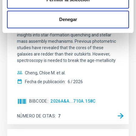
Mg-abundance gradients from JWST-
SUSPENSE
Denegar
Spatially resolved stellar populations of massive
quiescent galaxies at cosmic noon provide powerful
insights into star-formation quenching and stellar
mass assembly mechanisms. Previous photometric
studies have revealed that the cores of these
galaxies are redder than their outskirts. However,
spectroscopy is needed to break the age-metallicity
Cheng, Chloe M. et al.
Fecha de publicación:
6
2026
BIBCODE
2026A&A...710A.158C
NÚMERO DE CITAS
7