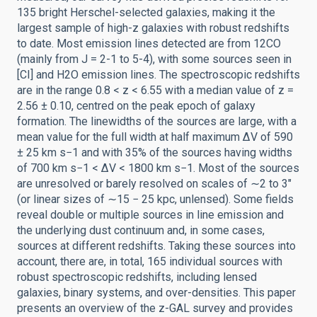
135 bright Herschel-selected galaxies, making it the
largest sample of high-z galaxies with robust redshifts
to date. Most emission lines detected are from 12CO
(mainly from J = 2-1 to 5-4), with some sources seen in
[CI] and H2O emission lines. The spectroscopic redshifts
are in the range 0.8 < z < 6.55 with a median value of z =
2.56 ± 0.10, centred on the peak epoch of galaxy
formation. The linewidths of the sources are large, with a
mean value for the full width at half maximum ΔV of 590
± 25 km s−1 and with 35% of the sources having widths
of 700 km s−1 < ΔV < 1800 km s−1. Most of the sources
are unresolved or barely resolved on scales of ∼2 to 3″
(or linear sizes of ∼15 − 25 kpc, unlensed). Some fields
reveal double or multiple sources in line emission and
the underlying dust continuum and, in some cases,
sources at different redshifts. Taking these sources into
account, there are, in total, 165 individual sources with
robust spectroscopic redshifts, including lensed
galaxies, binary systems, and over-densities. This paper
presents an overview of the z-GAL survey and provides