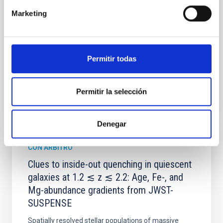
their angular momentum vectors appear random
Marketing
with respect to the larger-scale magnetic
Yin, Sean et al.
Fecha de publicación:
5
2026
Permitir todas
BIBCODE
2026APJ..1003...83Y
Permitir la selección
NÚMERO DE CITAS
0
Denegar
CON ÁRBITRO
Clues to inside-out quenching in quiescent
galaxies at 1.2 ≲ z ≲ 2.2: Age, Fe-, and
Mg-abundance gradients from JWST-
SUSPENSE
Spatially resolved stellar populations of massive