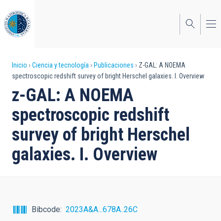
Pasar
al
contenido
principal
Sobrescribir
Inicio
Ciencia y tecnología
Publicaciones
Z-GAL: A NOEMA
spectroscopic redshift survey of bright Herschel galaxies. I. Overview
enlaces
z-GAL: A NOEMA
de
spectroscopic redshift
ayuda
survey of bright Herschel
a
galaxies. I. Overview
la
navegación
Bibcode
2023A&A...678A..26C