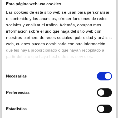
Esta página web usa cookies
Formación y Evolución de Galaxias (FYEG)
Las cookies de este sitio web se usan para personalizar
Galaxias
Lente gravitacional
el contenido y los anuncios, ofrecer funciones de redes
sociales y analizar el tráfico. Además, compartimos
información sobre el uso que haga del sitio web con
nuestros partners de redes sociales, publicidad y análisis
Te puede interesar
web, quienes pueden combinarla con otra información
que les haya proporcionado o que hayan recopilado a
partir del uso que haya hecho de sus servicios.
CON ÁRBITRO
Magnetic Field Alignment with Dense
Selección
Cores in the Transition between Cloud and
Necesarias
de
Core Scales
consentimiento
Preferencias
In a magnetically dominated model of star formation,
we expect to see alignments between the magnetic
field orientation of star-forming dense cores and the
Estadística
cloud-scale magnetic field. A. Pandhi et al. showed
instead, however, that the orientation of cores and