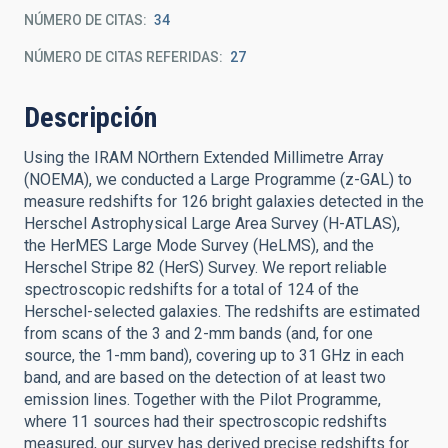
NÚMERO DE CITAS
34
NÚMERO DE CITAS REFERIDAS
27
Descripción
Using the IRAM NOrthern Extended Millimetre Array
(NOEMA), we conducted a Large Programme (z-GAL) to
measure redshifts for 126 bright galaxies detected in the
Herschel Astrophysical Large Area Survey (H-ATLAS),
the HerMES Large Mode Survey (HeLMS), and the
Herschel Stripe 82 (HerS) Survey. We report reliable
spectroscopic redshifts for a total of 124 of the
Herschel-selected galaxies. The redshifts are estimated
from scans of the 3 and 2-mm bands (and, for one
source, the 1-mm band), covering up to 31 GHz in each
band, and are based on the detection of at least two
emission lines. Together with the Pilot Programme,
where 11 sources had their spectroscopic redshifts
measured, our survey has derived precise redshifts for