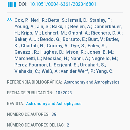
DOI
10.1051/0004-6361/202346801
Cox, P.; Neri, R.; Berta, S.; Ismail, D.; Stanley, F.;
Young, A.; Jin, S.; Bakx, T.; Beelen, A.; Dannerbauer,
H.; Krips, M.; Lehnert, M.; Omont, A.; Riechers, D. A.;
Baker, A. J.; Bendo, G.; Borsato, E.; Buat, V.; Butler,
K.; Chartab, N.; Cooray, A.; Dye, S.; Eales, S.;
Gavazzi, R.; Hughes, D.; Ivison, R.; Jones, B. M.;
Marchetti, L.; Messias, H.; Nanni, A.; Negrello, M.;
Perez-Fournon, I.; Serjeant, S.; Urquhart, S.;
Vlahakis, C.; Weiß, A.; van der Werf, P.; Yang, C.
REFERENCIA BIBLIOGRÁFICA
Astronomy and Astrophysics
FECHA DE PUBLICACIÓN:
10
2023
REVISTA
Astronomy and Astrophysics
NÚMERO DE AUTORES
38
NÚMERO DE AUTORES DEL IAC
2