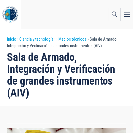
Pasar
al
contenido
principal
Sobrescribir
Inicio
Ciencia y tecnología
Medios técnicos
Sala de Armado,
Integración y Verificación de grandes instrumentos (AIV)
enlaces
Sala de Armado,
de
Integración y Verificación
ayuda
de grandes instrumentos
a
(AIV)
la
navegación