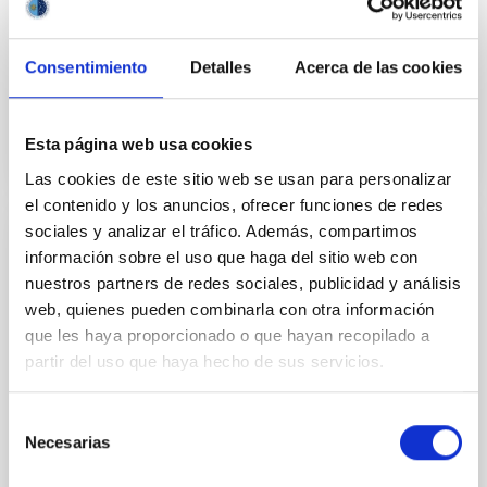
medio que se desarrollan en el Área de
Instrumentación.
Consentimiento
Detalles
Acerca de las cookies
Ana Belén
Núñez Chico
Esta página web usa cookies
Las cookies de este sitio web se usan para personalizar
el contenido y los anuncios, ofrecer funciones de redes
sociales y analizar el tráfico. Además, compartimos
Laboratorio de Óptica
información sobre el uso que haga del sitio web con
nuestros partners de redes sociales, publicidad y análisis
El Laboratorio de Óptica está especializado en la
web, quienes pueden combinarla con otra información
realización de todo tipo de medidas ópticas, alineado
que les haya proporcionado o que hayan recopilado a
e integración de instrumentos, test de prototipos y
caracterización de componentes y sistemas ópticos
partir del uso que haya hecho de sus servicios.
en general.
Selección
José Luís
Rasilla Piñeiro
Necesarias
de
Roberto
López López
consentimiento