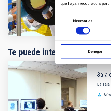
que hayan recopilado a parti
precisión.
Selección
Necesarias
de
consentimiento
Te puede interesar
Denegar
Sala 
La sala
Afro