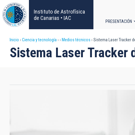
Pasar
al
Instituto de Astrofísica
contenido
de Canarias • IAC
PRESENTACIÓN
principal
Navega
Sobrescribir
Inicio
Ciencia y tecnología
Medios técnicos
Sistema Laser Tracker d
principa
Sistema Laser Tracker 
enlaces
de
ayuda
a
la
navegación