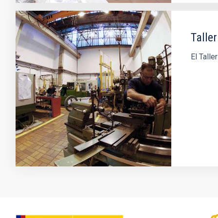
Talle
El Tall