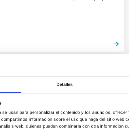
Detalles
esarrollo y fabricación de sistemas
nicos y mecánica de precisión
s
b se usan para personalizar el contenido y los anuncios, ofrecer
ingeniería mecánica del IAC dispone de experiencia y
s, compartimos información sobre el uso que haga del sitio web 
 para acometer el diseño, la fabricación y el montaje
 análisis web, quienes pueden combinarla con otra información q
as, mecanismos y sistemas opto-mecánicos de alta