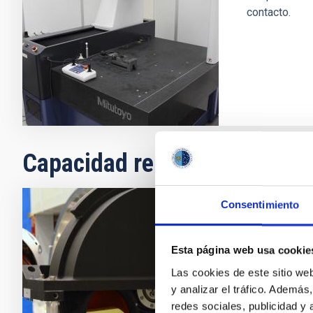
contacto.
Capacidad relacionada
Consentimiento
Diseño, d
opto-mecá
Esta página web usa cookie
Las cookies de este sitio we
El equipo de 
y analizar el tráfico. Ademá
conocimientos
redes sociales, publicidad y
de estructur