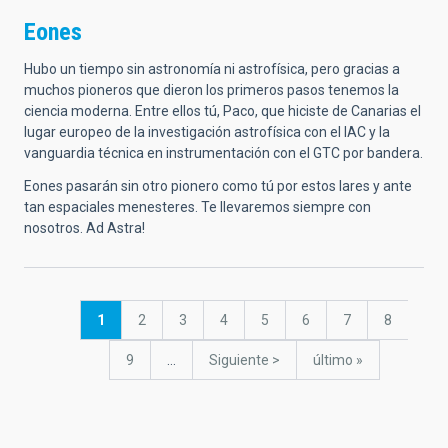
Eones
Hubo un tiempo sin astronomía ni astrofísica, pero gracias a
muchos pioneros que dieron los primeros pasos tenemos la
ciencia moderna. Entre ellos tú, Paco, que hiciste de Canarias el
lugar europeo de la investigación astrofísica con el IAC y la
vanguardia técnica en instrumentación con el GTC por bandera.
Eones pasarán sin otro pionero como tú por estos lares y ante
tan espaciales menesteres. Te llevaremos siempre con
nosotros. Ad Astra!
Paginación
Página
1
Página
2
Página
3
Página
4
Página
5
Página
6
Página
7
Página
8
actual
Página
9
…
Siguiente
Siguiente >
última
último »
página
página