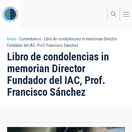
Pasar
al
contenido
principal
Sobrescribir
Inicio
Comentarios
Libro de condolencias in memorian Director
Fundador del IAC, Prof. Francisco Sánchez
enlaces
Libro de condolencias in
de
memorian Director
ayuda
Fundador del IAC, Prof.
a
Francisco Sánchez
la
navegación