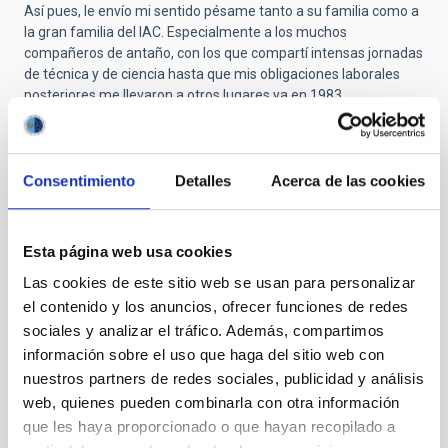
Así pues, le envío mi sentido pésame tanto a su familia como a
la gran familia del IAC. Especialmente a los muchos
compañeros de antaño, con los que compartí intensas jornadas
de técnica y de ciencia hasta que mis obligaciones laborales
posteriores me llevaron a otros lugares ya en 1983.
Muchas gracias, Paco. Descansa en paz.
Consentimiento
Detalles
Acerca de las cookies
Submitted by
Carmen Gallart Gallart
on Jue, 23/10/2025
- 10:39
Esta página web usa cookies
GRACIAS POR PERMITIR CUMPLIR
Las cookies de este sitio web se usan para personalizar
SUEÑOS
el contenido y los anuncios, ofrecer funciones de redes
sociales y analizar el tráfico. Además, compartimos
En estos momentos de tristeza es bonito traer al presente el
información sobre el uso que haga del sitio web con
recuerdo mas entrañable de la persona que se ha ido. Y yo
nuestros partners de redes sociales, publicidad y análisis
quería compartir mi primer recuerdo de don Francisco Sánchez,
web, quienes pueden combinarla con otra información
de Paco, porque alguien que ha significado un antes y un
que les haya proporcionado o que hayan recopilado a
después para la astrofísica española, era también,
simplemente, Paco.