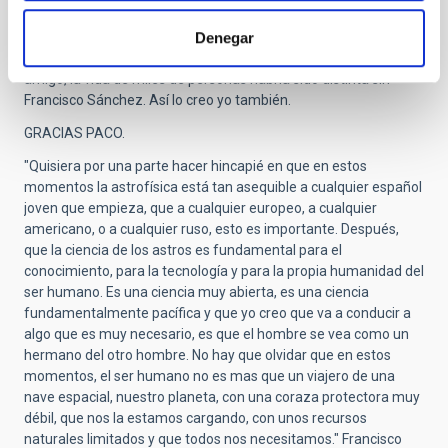
IAC, un programa que él impulsó a semejanza de los
Denegar
programas de Médicos Residentes. Fue el principio de un sueño
cumplido, y que sin duda, él ayudó a cumplir. Como me decía un
amigo, la vida de miles de personas habría sido distinta sin
Francisco Sánchez. Así lo creo yo también.
GRACIAS PACO.
"Quisiera por una parte hacer hincapié en que en estos
momentos la astrofísica está tan asequible a cualquier español
joven que empieza, que a cualquier europeo, a cualquier
americano, o a cualquier ruso, esto es importante. Después,
que la ciencia de los astros es fundamental para el
conocimiento, para la tecnología y para la propia humanidad del
ser humano. Es una ciencia muy abierta, es una ciencia
fundamentalmente pacífica y que yo creo que va a conducir a
algo que es muy necesario, es que el hombre se vea como un
hermano del otro hombre. No hay que olvidar que en estos
momentos, el ser humano no es mas que un viajero de una
nave espacial, nuestro planeta, con una coraza protectora muy
débil, que nos la estamos cargando, con unos recursos
naturales limitados y que todos nos necesitamos." Francisco