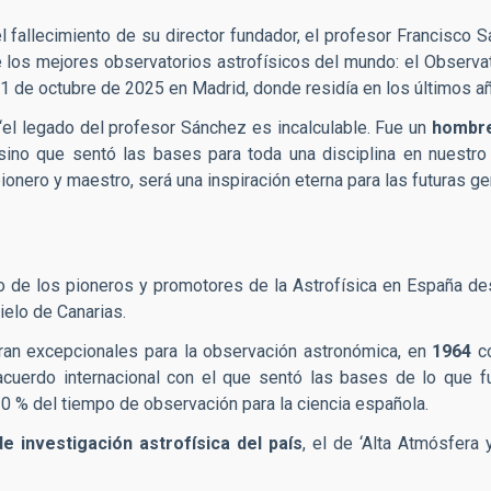
l fallecimiento de su director fundador, el profesor Francisco 
los mejores observatorios astrofísicos del mundo: el Observato
 21 de octubre de 2025 en Madrid, donde residía en los últimos a
“el legado del profesor Sánchez es incalculable. Fue un
hombre
, sino que sentó las bases para toda una disciplina en nuestr
pionero y maestro, será una inspiración eterna para las futuras g
 de los pioneros y promotores de la Astrofísica en España des
ielo de Canarias.
eran excepcionales para la observación astronómica, en
1964
co
 acuerdo internacional con el que sentó las bases de lo que f
20 % del tiempo de observación para la ciencia española.
e investigación astrofísica del país
, el de ‘Alta Atmósfera 