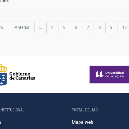
rsona
a
ro
Página
‹ Anterior
…
Página
4
Página
5
Página
6
Página
7
Página
8
Página
9
Pág
10
anterior
INSTITUCIONAL
PORTAL DEL IAC
n
Mapa web