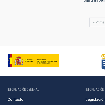
Una gran pe
Paginación
Primer
« Prime
página
INFORMACIÓN GENERAL
INFORMACIÓN 
Contacto
Legislació