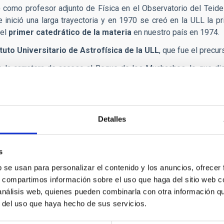
 como profesor adjunto de Física en el Observatorio del Teide
e inició una larga trayectoria y en 1970 se creó en la ULL la p
 el
primer catedrático de la materia
en nuestro país en 1974.
ituto Universitario de Astrofísica de la ULL
, que fue el precur
 la carretera de acceso al Roque de los Muchachos, lo que dio 
rtantes del mundo.
sta en marcha, en
1988
, de la
Ley para la Protección de la Cal
munidad autónoma que limitó los niveles de iluminación artificial 
Detalles
isco Sánchez fue el impulsor de la construcción y puesta en fu
 2009 y que a día de hoy es el telescopio en rango visible e i
s
b se usan para personalizar el contenido y los anuncios, ofrecer
rnacional Starlight de La Palma de la que surgió
“La declaració
s, compartimos información sobre el uso que haga del sitio web 
ación Starlight
con el objetivo de difundir los principios de la 
 análisis web, quienes pueden combinarla con otra información q
esde entonces, participó en conferencias y recibió nuevas dis
r del uso que haya hecho de sus servicios.
co que iluminó su amor por el Universo y su compromiso con la as