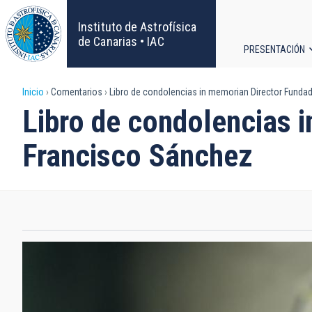
Pasar
al
Instituto de Astrofísica
contenido
de Canarias • IAC
PRESENTACIÓN
principal
Navega
Sobrescribir
Inicio
Comentarios
Libro de condolencias in memorian Director Fundad
principa
Libro de condolencias i
enlaces
Francisco Sánchez
de
ayuda
a
la
navegación