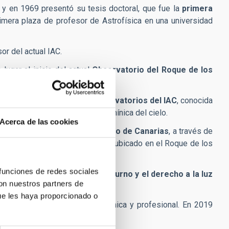
 y en 1969 presentó su tesis doctoral, que fue la
primera
rimera plaza de profesor de Astrofísica en una universidad
sor del actual IAC.
lugar al inicio del actual
Observatorio del Roque de los
idad Astronómica de los Observatorios del IAC
, conocida
para evitar la contaminación lumínica del cielo.
Acerca de las cookies
ncionamiento del
Gran Telescopio de Canarias
, a través de
nfrarrojo más grande del mundo, ubicado en el Roque de los
 funciones de redes sociales
n en la defensa del cielo nocturno y el derecho a la luz
con nuestros partners de
Declaración de La Palma.
ue les haya proporcionado o
tinciones por su carrera académica y profesional. En 2019
trofísica española.