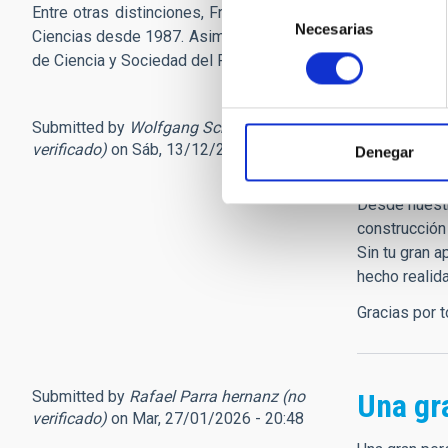
Selección
Entre otras distinciones, Francisco Sánchez fue
Premio C
Necesarias
de
Ciencias desde 1987. Asimismo, fue vicepresidente de la E
consentimiento
de Ciencia y Sociedad del Programa Iberoamericano de Cien
Submitted by
Wolfgang Schmidt (no
Gracia
verificado)
on Sáb, 13/12/2025 - 13:51
Denegar
Estimado am
Desde nuestr
construcción
Sin tu gran a
hecho realid
Gracias por 
Submitted by
Rafael Parra hernanz (no
Una gr
verificado)
on Mar, 27/01/2026 - 20:48