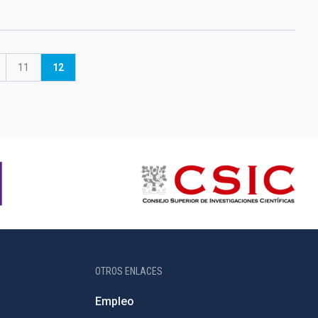
ina
Página
11
Página
12
actual
OTROS ENLACES
Empleo