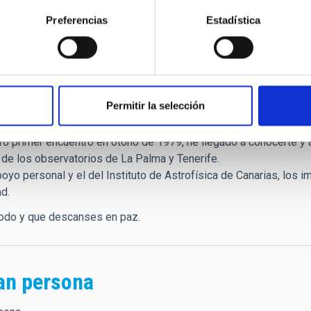
anarias de Investigación
y miembro de la Real Sociedad de 
Preferencias
Estadística
uropean Astronomical Society (EAS), perteneció al Consejo Ases
cia y Tecnología para el Desarrollo (CYTED).
s
Permitir la selección
igo:
o primer encuentro en otoño de 1979, he llegado a conocerte y a
 de los observatorios de La Palma y Tenerife.
poyo personal y el del Instituto de Astrofísica de Canarias, los
ad.
todo y que descanses en paz.
an persona