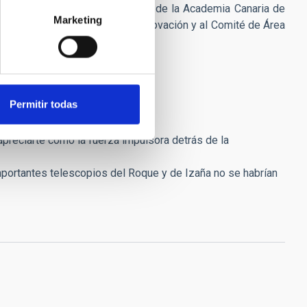
Amigos del País desde 1985 y de la Academia Canaria de
Marketing
or de Ciencia, Tecnología e Innovación y al Comité de Área
Permitir todas
preciarte como la fuerza impulsora detrás de la
 importantes telescopios del Roque y de Izaña no se habrían