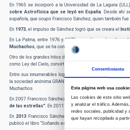
En 1965 se incorporó a la Universidad de La Laguna (ULL)
sobre Astrofísica que se leyó en España
. Desde ahí s
española, que ocupó Francisco Sánchez, quien también fue
En
1973
, el impulso de Sánchez logró que se creara el
Inst
En La Palma, entre 1976 y 1978 se realizaron las obras de
Muchachos
, que se ha convertido en uno de los más impo
Otro de los grandes hitos de Francisco Sánchez fue la pue
como Ley del Cielo, convirtiendo a Canarias en la primera co
Consentimiento
Entre sus innumerables logros, hay que destacar que Franc
la sociedad anónima GRANTECAN, S.A, que fue inaugurado en
Esta página web usa cookie
Muchachos.
Las cookies de este sitio we
En 2007 Francisco Sánchez participó en la Conferencia Inte
y analizar el tráfico. Ademá
de las estrellas”
. En 2011 promovió la creación de la
Fund
redes sociales, publicidad y
En
2013
Francisco Sánchez dejó la dirección del IAC y, d
que hayan recopilado a parti
publicó el libro “Soñando estrellas”, un relato autobiográfi