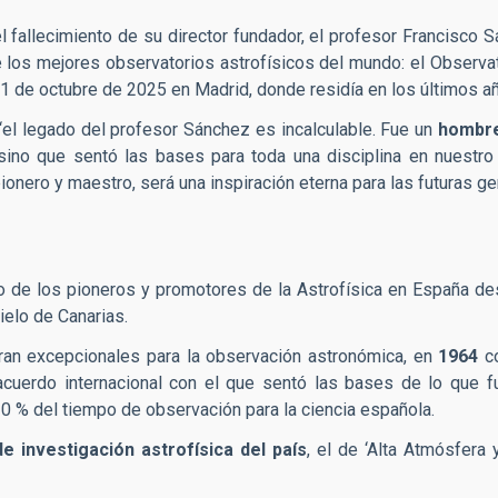
l fallecimiento de su director fundador, el profesor Francisco 
los mejores observatorios astrofísicos del mundo: el Observato
 21 de octubre de 2025 en Madrid, donde residía en los últimos a
“el legado del profesor Sánchez es incalculable. Fue un
hombre
, sino que sentó las bases para toda una disciplina en nuestr
pionero y maestro, será una inspiración eterna para las futuras g
 de los pioneros y promotores de la Astrofísica en España des
ielo de Canarias.
eran excepcionales para la observación astronómica, en
1964
co
 acuerdo internacional con el que sentó las bases de lo que f
20 % del tiempo de observación para la ciencia española.
e investigación astrofísica del país
, el de ‘Alta Atmósfera 