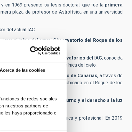
 y en 1969 presentó su tesis doctoral, que fue la
primera
rimera plaza de profesor de Astrofísica en una universidad
sor del actual IAC.
lugar al inicio del actual
Observatorio del Roque de los
idad Astronómica de los Observatorios del IAC
, conocida
para evitar la contaminación lumínica del cielo.
Acerca de las cookies
ncionamiento del
Gran Telescopio de Canarias
, a través de
nfrarrojo más grande del mundo, ubicado en el Roque de los
 funciones de redes sociales
n en la defensa del cielo nocturno y el derecho a la luz
con nuestros partners de
Declaración de La Palma.
ue les haya proporcionado o
tinciones por su carrera académica y profesional. En 2019
trofísica española.