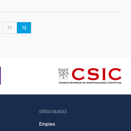
ina
Página
11
Página
12
actual
OTROS ENLACES
Empleo