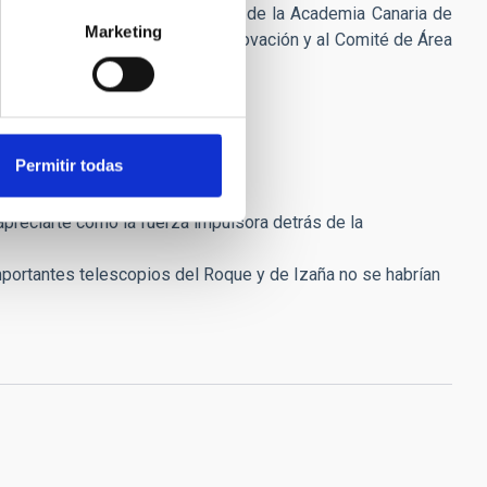
Amigos del País desde 1985 y de la Academia Canaria de
Marketing
or de Ciencia, Tecnología e Innovación y al Comité de Área
Permitir todas
preciarte como la fuerza impulsora detrás de la
 importantes telescopios del Roque y de Izaña no se habrían