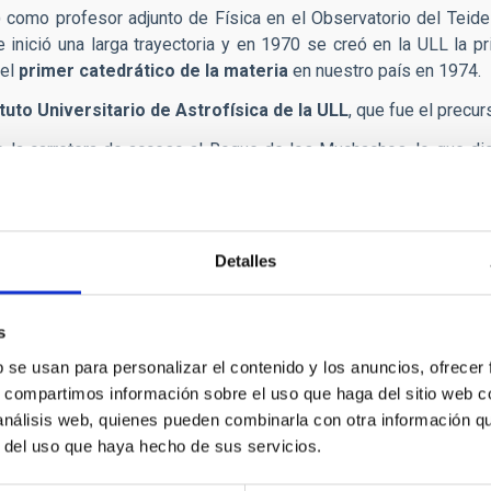
 como profesor adjunto de Física en el Observatorio del Teide
e inició una larga trayectoria y en 1970 se creó en la ULL la p
 el
primer catedrático de la materia
en nuestro país en 1974.
ituto Universitario de Astrofísica de la ULL
, que fue el precur
 la carretera de acceso al Roque de los Muchachos, lo que dio 
rtantes del mundo.
sta en marcha, en
1988
, de la
Ley para la Protección de la Cal
munidad autónoma que limitó los niveles de iluminación artificial 
Detalles
isco Sánchez fue el impulsor de la construcción y puesta en fu
 2009 y que a día de hoy es el telescopio en rango visible e i
s
b se usan para personalizar el contenido y los anuncios, ofrecer
rnacional Starlight de La Palma de la que surgió
“La declaració
s, compartimos información sobre el uso que haga del sitio web 
ación Starlight
con el objetivo de difundir los principios de la 
 análisis web, quienes pueden combinarla con otra información q
esde entonces, participó en conferencias y recibió nuevas dis
r del uso que haya hecho de sus servicios.
co que iluminó su amor por el Universo y su compromiso con la as