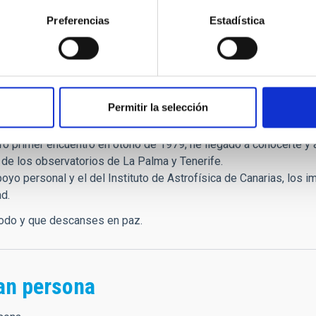
anarias de Investigación
y miembro de la Real Sociedad de 
Preferencias
Estadística
uropean Astronomical Society (EAS), perteneció al Consejo Ases
cia y Tecnología para el Desarrollo (CYTED).
s
Permitir la selección
igo:
o primer encuentro en otoño de 1979, he llegado a conocerte y a
 de los observatorios de La Palma y Tenerife.
poyo personal y el del Instituto de Astrofísica de Canarias, los
ad.
todo y que descanses en paz.
an persona