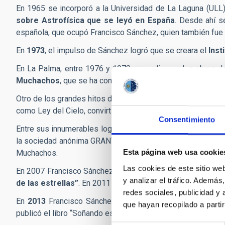
En 1965 se incorporó a la Universidad de La Laguna (ULL)
sobre Astrofísica que se leyó en España
. Desde ahí s
española, que ocupó Francisco Sánchez, quien también fue
En
1973
, el impulso de Sánchez logró que se creara el
Inst
En La Palma, entre 1976 y 1978 se realizaron las obras de
Muchachos
, que se ha convertido en uno de los más impo
Otro de los grandes hitos de Francisco Sánchez fue la pue
como Ley del Cielo, convirtiendo a Canarias en la primera co
Consentimiento
Entre sus innumerables logros, hay que destacar que Franc
la sociedad anónima GRANTECAN, S.A, que fue inaugurado en
Esta página web usa cookie
Muchachos.
Las cookies de este sitio we
En 2007 Francisco Sánchez participó en la Conferencia Inte
y analizar el tráfico. Ademá
de las estrellas”
. En 2011 promovió la creación de la
Fund
redes sociales, publicidad y
En
2013
Francisco Sánchez dejó la dirección del IAC y, d
que hayan recopilado a parti
publicó el libro “Soñando estrellas”, un relato autobiográfi