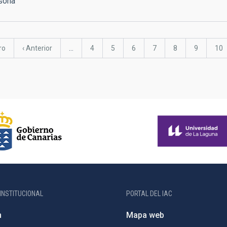
rsona
a
ro
Página
‹ Anterior
…
Página
4
Página
5
Página
6
Página
7
Página
8
Página
9
Pág
10
anterior
INSTITUCIONAL
PORTAL DEL IAC
n
Mapa web