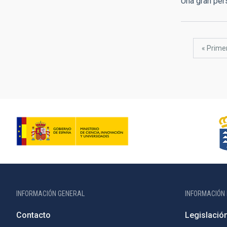
Una gran pe
Paginación
Primer
« Prime
página
INFORMACIÓN GENERAL
INFORMACIÓN 
Contacto
Legislació