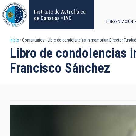
Pasar
al
Instituto de Astrofísica
contenido
de Canarias • IAC
PRESENTACIÓN
principal
Navega
Sobrescribir
Inicio
Comentarios
Libro de condolencias in memorian Director Fundad
principa
Libro de condolencias i
enlaces
Francisco Sánchez
de
ayuda
a
la
navegación