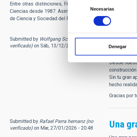
Selección
Entre otras distinciones, Francisco Sánchez fue
Premio C
Necesarias
de
Ciencias desde 1987. Asimismo, fue vicepresidente de la E
consentimiento
de Ciencia y Sociedad del Programa Iberoamericano de Cien
Submitted by
Wolfgang Schmidt (no
Gracia
verificado)
on Sáb, 13/12/2025 - 13:51
Denegar
Estimado am
Desde nuestr
construcción
Sin tu gran a
hecho realid
Gracias por 
Submitted by
Rafael Parra hernanz (no
Una gr
verificado)
on Mar, 27/01/2026 - 20:48