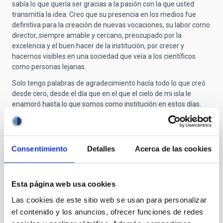
sabía lo que quería ser gracias a la pasión con la que usted
transmitía la idea. Creo que su presencia en los medios fue
definitiva para la creación de nuevas vocaciones, su labor como
director, siempre amable y cercano, preocupado por la
excelencia y el buen hacer de la institución, por crecer y
hacernos visibles en una sociedad que veía a los científicos
como personas lejanas.
Solo tengo palabras de agradecimiento hacía todo lo que creó
desde cero, desde el día que en el que el cielo de mi isla le
enamoró hasta lo que somos como institución en estos días.
Personalmente, siempre tendrá un lugar de privilegio en mis
recuerdos, y de agradecimiento por haber despertado en mi un
sueño de niña que finalmente hice realidad.
Consentimiento
Detalles
Acerca de las cookies
Ad Astra profesor!
Esta página web usa cookies
Submitted by
Jorge Núñez (no verificado)
on Jue,
Las cookies de este sitio web se usan para personalizar
30/10/2025 - 12:26
el contenido y los anuncios, ofrecer funciones de redes