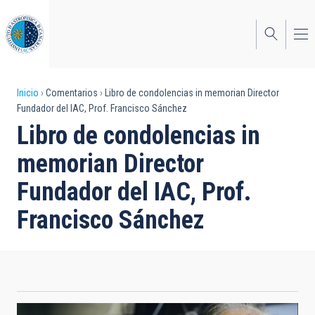
Pasar
al
contenido
principal
Sobrescribir
Inicio
Comentarios
Libro de condolencias in memorian Director
Fundador del IAC, Prof. Francisco Sánchez
enlaces
Libro de condolencias in
de
memorian Director
ayuda
Fundador del IAC, Prof.
a
Francisco Sánchez
la
navegación