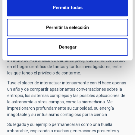
Permitir todas
Submitted by
Francisco-Shu … (no verificado)
on Jue,
30/10/2025 - 14:45
Permitir la selección
Respeto y admiración
Quiero expresar mis más sinceros respetos y mi profunda
Denegar
admiración por quien ha desempeñado un papel fundamental
en el desarrollo de la astrofísica en España y, en particular, en el
Instituto de Astrofísica de Canarias (IAC), que se ha convertido
en el hogar científico de tantas y tantos investigadores, entre
los que tengo el privilegio de contarme.
Tuve el placer de interactuar intensamente con él hace apenas
un año y de compartir apasionantes conversaciones sobre la
entropía, los sistemas complejos y las posibles aplicaciones de
la astronomía a otros campos, como la biomedicina. Me
impresionaron profundamente su curiosidad, su energía
inagotable y su entusiasmo contagioso por la ciencia.
Su legado y su ejemplo permanecerán como una huella
imborrable, inspirando a muchas generaciones presentes y