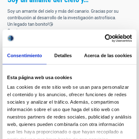
Soy un amante del cielo y más del canario. Gracias por su
contribución al desarrollo de la investigación astrofísica.
Un legado tan bonito!😘
Gracias.
Consentimiento
Detalles
Acerca de las cookies
Submitted by
José de No (no verificado)
on Jue,
23/10/2025 - 20:20
Mis condolencias
Esta página web usa cookies
Las cookies de este sitio web se usan para personalizar
Con profundo pesar he recibido la noticia del fallecimiento del
el contenido y los anuncios, ofrecer funciones de redes
Prof. Francisco Sanchez a quien tuve el privilegio de conocer, de
disfrutar y aprovecharme de su visión y su energía y ver los
sociales y analizar el tráfico. Además, compartimos
frutos de su impulso y trabajo logrando una muy valiosa y
información sobre el uso que haga del sitio web con
reconocida escuela de astrofísicos y unas instalaciones de
nuestros partners de redes sociales, publicidad y análisis
primer nivel mundial en su queridas Islas Canarias, que son
web, quienes pueden combinarla con otra información
orgullo de la ciencia española por la que siempre trabajó
que les haya proporcionado o que hayan recopilado a
Que Dios le acoja