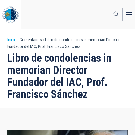
Pasar
al
contenido
principal
Sobrescribir
Inicio
Comentarios
Libro de condolencias in memorian Director
Fundador del IAC, Prof. Francisco Sánchez
enlaces
Libro de condolencias in
de
memorian Director
ayuda
Fundador del IAC, Prof.
a
Francisco Sánchez
la
navegación