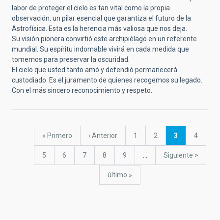
labor de proteger el cielo es tan vital como la propia
observación, un pilar esencial que garantiza el futuro de la
Astrofísica. Esta es la herencia más valiosa que nos deja.
Su visión pionera convirtió este archipiélago en un referente
mundial. Su espíritu indomable vivirá en cada medida que
tomemos para preservar la oscuridad.
El cielo que usted tanto amó y defendió permanecerá
custodiado. Es el juramento de quienes recogemos su legado.
Con el más sincero reconocimiento y respeto.
Paginación
Primera
« Primero
Página
‹ Anterior
Página
1
Página
2
Página
3
Página
4
página
anterior
actual
Página
5
Página
6
Página
7
Página
8
Página
9
…
Siguiente
Siguiente >
página
última
último »
página