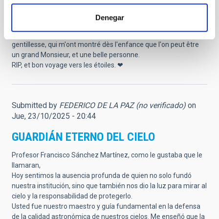
de l'Institut d'Astronomie des Canaries. Collègue et ami de mon
père, il a passé avec lui sa thèse d'astrophysique, la première
Denegar
du pays, à la fin des années 60. (René Dumont)
Je veux surtout me souvenir de ton délicieux humour, de ta
gentillesse, qui m'ont montré dès l'enfance que l'on peut être
un grand Monsieur, et une belle personne.
RIP, et bon voyage vers les étoiles. ❤
Submitted by
FEDERICO DE LA PAZ (no verificado)
on
Jue, 23/10/2025 - 20:44
GUARDIÁN ETERNO DEL CIELO
Profesor Francisco Sánchez Martínez, como le gustaba que le
llamaran,
Hoy sentimos la ausencia profunda de quien no solo fundó
nuestra institución, sino que también nos dio la luz para mirar al
cielo y la responsabilidad de protegerlo.
Usted fue nuestro maestro y guía fundamental en la defensa
de la calidad astronómica de nuestros cielos. Me enseñó que la