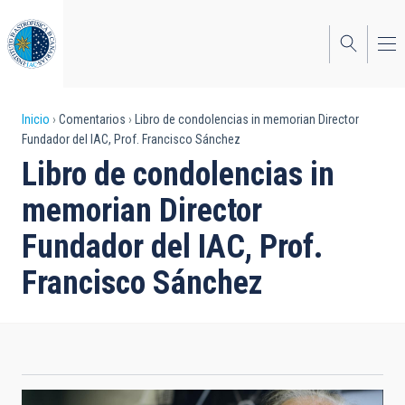
Pasar
al
contenido
principal
Sobrescribir
Inicio
Comentarios
Libro de condolencias in memorian Director
Fundador del IAC, Prof. Francisco Sánchez
enlaces
Libro de condolencias in
de
memorian Director
ayuda
Fundador del IAC, Prof.
a
Francisco Sánchez
la
navegación