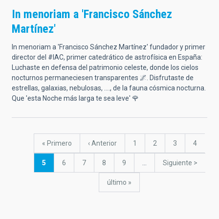
In menoriam a 'Francisco Sánchez
Martínez'
In menoriam a 'Francisco Sánchez Martínez' fundador y primer
director del #IAC, primer catedrático de astrofísica en España:
Luchaste en defensa del patrimonio celeste, donde los cielos
nocturnos permaneciesen transparentes 🌌. Disfrutaste de
estrellas, galaxias, nebulosas, ...., de la fauna cósmica nocturna.
Que 'esta Noche más larga te sea leve' 🌹
Paginación
Primera
« Primero
Página
‹ Anterior
Página
1
Página
2
Página
3
Página
4
página
anterior
Página
5
Página
6
Página
7
Página
8
Página
9
…
Siguiente
Siguiente >
actual
página
última
último »
página