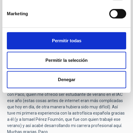
Submitted by
Jesús Maíz Apellániz (no verificado)
on
Vie, 24/10/2025 - 15:37
Marketing
Agradecido
Tengo muy claro que Paco Sánchez pasará a la historia como
Permitir todas
la persona más influyente de las primeras décadas de la
astrofísica española.
Conocí a Paco en 1989. Yo estaba terminando la carrera en
Permitir la selección
Caltech y no tenía ningún contacto con la astrofísica española.
Un compañero mío de la universidad era canario y, por
curiosidades de la vida, su padre le conocía. Le comenté a mi
Denegar
amigo que estaba buscando la oportunidad de hacer unas
prácticas de verano en España y, a través de su padre, contacté
con Paco, quien me ofreció ser estudiante de verano en el IAC
ese año (estas cosas antes de internet eran más complicadas
que hoy en día, de otra manera hubiera sido muy difícil). Así
tuve mi primera experiencia con la astrofísica española gracias
a él (y a Ismael Pérez Fournón, que fue con quien trabajé ese
verano) y así acabé desarrollando mi carrera profesional aquí.
Muchas gracias, Paco.