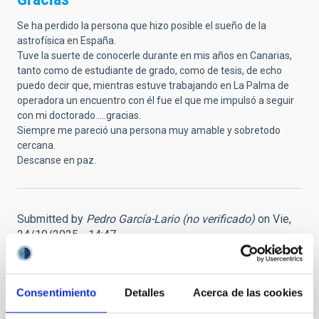
Se ha perdido la persona que hizo posible el sueño de la
astrofísica en España.
Tuve la suerte de conocerle durante en mis años en Canarias,
tanto como de estudiante de grado, como de tesis, de echo
puedo decir que, mientras estuve trabajando en La Palma de
operadora un encuentro con él fue el que me impulsó a seguir
con mi doctorado.....gracias.
Siempre me pareció una persona muy amable y sobretodo
cercana.
Descanse en paz.
Submitted by
Pedro García-Lario (no verificado)
on Vie,
24/10/2025 - 14:47
El padre de la Astrofísica española
LLega esta noticia no por menos esperada, dada su avanzada
Consentimiento
Detalles
Acerca de las cookies
edad, menos triste.