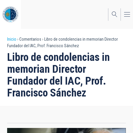
Pasar
al
contenido
principal
Sobrescribir
Inicio
Comentarios
Libro de condolencias in memorian Director
Fundador del IAC, Prof. Francisco Sánchez
enlaces
Libro de condolencias in
de
memorian Director
ayuda
Fundador del IAC, Prof.
a
Francisco Sánchez
la
navegación