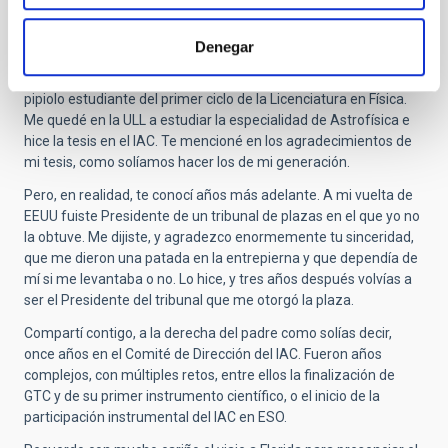
A lo largo de más de 30 años hemos urdido una relación de
amistad de la que me considero muy afortunado.
Denegar
Nos conocimos, tú ni siquiera te acordarás, cuando yo era un
pipiolo estudiante del primer ciclo de la Licenciatura en Física.
Me quedé en la ULL a estudiar la especialidad de Astrofísica e
hice la tesis en el IAC. Te mencioné en los agradecimientos de
mi tesis, como solíamos hacer los de mi generación.
Pero, en realidad, te conocí años más adelante. A mi vuelta de
EEUU fuiste Presidente de un tribunal de plazas en el que yo no
la obtuve. Me dijiste, y agradezco enormemente tu sinceridad,
que me dieron una patada en la entrepierna y que dependía de
mí si me levantaba o no. Lo hice, y tres años después volvías a
ser el Presidente del tribunal que me otorgó la plaza.
Compartí contigo, a la derecha del padre como solías decir,
once años en el Comité de Dirección del IAC. Fueron años
complejos, con múltiples retos, entre ellos la finalización de
GTC y de su primer instrumento científico, o el inicio de la
participación instrumental del IAC en ESO.