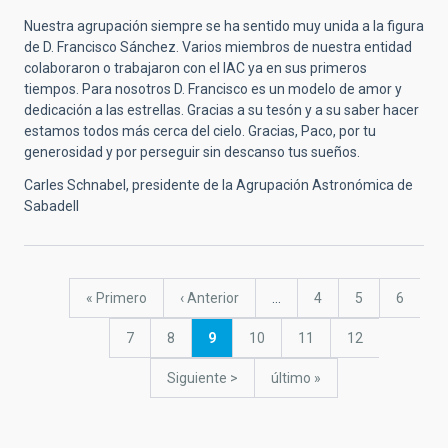
Nuestra agrupación siempre se ha sentido muy unida a la figura
de D. Francisco Sánchez. Varios miembros de nuestra entidad
colaboraron o trabajaron con el IAC ya en sus primeros
tiempos. Para nosotros D. Francisco es un modelo de amor y
dedicación a las estrellas. Gracias a su tesón y a su saber hacer
estamos todos más cerca del cielo. Gracias, Paco, por tu
generosidad y por perseguir sin descanso tus sueños.
Carles Schnabel, presidente de la Agrupación Astronómica de
Sabadell
Paginación
Primera
« Primero
Página
‹ Anterior
…
Página
4
Página
5
Página
6
página
anterior
Página
7
Página
8
Página
9
Página
10
Página
11
Página
12
actual
Siguiente
Siguiente >
última
último »
página
página