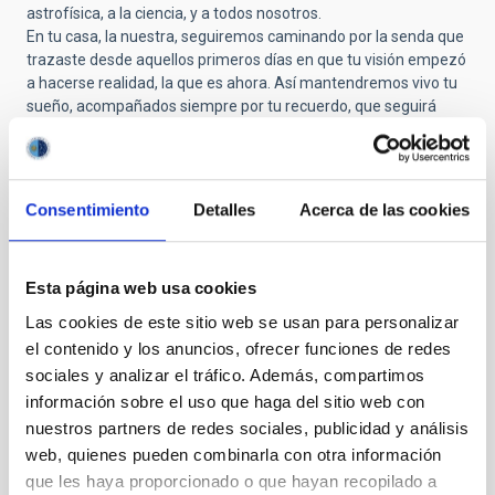
astrofísica, a la ciencia, y a todos nosotros.
En tu casa, la nuestra, seguiremos caminando por la senda que
trazaste desde aquellos primeros días en que tu visión empezó
a hacerse realidad, la que es ahora. Así mantendremos vivo tu
sueño, acompañados siempre por tu recuerdo, que seguirá
guiándonos como una de tus estrellas en el cielo.
Mi gratitud, y la de toda mi familia, es profunda. Sé bien que no
estaría hoy escribiendo estas líneas, ni viviendo este sueño
hecho realidad, si no hubieras construido el camino que hoy nos
Consentimiento
Detalles
Acerca de las cookies
sostiene e inspira desde nuestra querida casa. Mi vida ha
girado, y seguirá girando, en torno al deseo de acercarme un
poco más a esas estrellas con las que tanto soñabas.
Esta página web usa cookies
Mis más sentidas condolencias a toda tu familia. Ahora te toca
descansar en paz, con la certeza de que tu legado seguirá
Las cookies de este sitio web se usan para personalizar
brillando, como una estrella más, en el cielo que tanto te inspiró
el contenido y los anuncios, ofrecer funciones de redes
y amaste.
sociales y analizar el tráfico. Además, compartimos
información sobre el uso que haga del sitio web con
nuestros partners de redes sociales, publicidad y análisis
Submitted by
Pedro Andrés C… (no verificado)
on Mié,
web, quienes pueden combinarla con otra información
29/10/2025 - 09:40
que les haya proporcionado o que hayan recopilado a