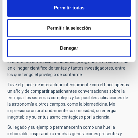
Permitir todas
Submitted by
Francisco-Shu … (no verificado)
on Jue,
30/10/2025 - 14:45
Permitir la selección
Respeto y admiración
Quiero expresar mis más sinceros respetos y mi profunda
Denegar
admiración por quien ha desempeñado un papel fundamental
en el desarrollo de la astrofísica en España y, en particular, en el
Instituto de Astrofísica de Canarias (IAC), que se ha convertido
en el hogar científico de tantas y tantos investigadores, entre
los que tengo el privilegio de contarme.
Tuve el placer de interactuar intensamente con él hace apenas
un año y de compartir apasionantes conversaciones sobre la
entropía, los sistemas complejos y las posibles aplicaciones de
la astronomía a otros campos, como la biomedicina. Me
impresionaron profundamente su curiosidad, su energía
inagotable y su entusiasmo contagioso por la ciencia.
Su legado y su ejemplo permanecerán como una huella
imborrable, inspirando a muchas generaciones presentes y