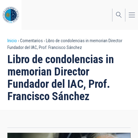
Pasar
al
contenido
principal
Sobrescribir
Inicio
Comentarios
Libro de condolencias in memorian Director
Fundador del IAC, Prof. Francisco Sánchez
enlaces
Libro de condolencias in
de
memorian Director
ayuda
Fundador del IAC, Prof.
a
Francisco Sánchez
la
navegación