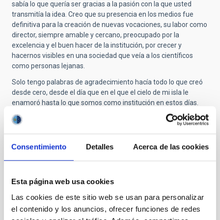
sabía lo que quería ser gracias a la pasión con la que usted
transmitía la idea. Creo que su presencia en los medios fue
definitiva para la creación de nuevas vocaciones, su labor como
director, siempre amable y cercano, preocupado por la
excelencia y el buen hacer de la institución, por crecer y
hacernos visibles en una sociedad que veía a los científicos
como personas lejanas.
Solo tengo palabras de agradecimiento hacía todo lo que creó
desde cero, desde el día que en el que el cielo de mi isla le
enamoró hasta lo que somos como institución en estos días.
Personalmente, siempre tendrá un lugar de privilegio en mis
recuerdos, y de agradecimiento por haber despertado en mi un
sueño de niña que finalmente hice realidad.
Consentimiento
Detalles
Acerca de las cookies
Ad Astra profesor!
Esta página web usa cookies
Submitted by
Jorge Núñez (no verificado)
on Jue,
Las cookies de este sitio web se usan para personalizar
30/10/2025 - 12:26
el contenido y los anuncios, ofrecer funciones de redes