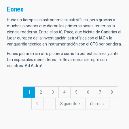
Eones
Hubo un tiempo sin astronomía ni astrofísica, pero gracias a
muchos pioneros que dieron los primeros pasos tenemos la
ciencia moderna. Entre ellos tú, Paco, que hiciste de Canarias el
lugar europeo de la investigación astrofísica con el IAC y la
vanguardia técnica en instrumentación con el GTC por bandera.
Eones pasarán sin otro pionero como tú por estos lares y ante
tan espaciales menesteres. Te llevaremos siempre con
nosotros. Ad Astra!
Paginación
Página
1
Página
2
Página
3
Página
4
Página
5
Página
6
Página
7
Página
8
actual
Página
9
…
Siguiente
Siguiente >
última
último »
página
página