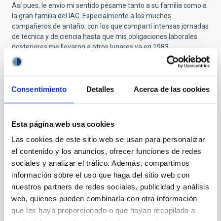
Así pues, le envío mi sentido pésame tanto a su familia como a
la gran familia del IAC. Especialmente a los muchos
compañeros de antaño, con los que compartí intensas jornadas
de técnica y de ciencia hasta que mis obligaciones laborales
posteriores me llevaron a otros lugares ya en 1983.
Muchas gracias, Paco. Descansa en paz.
Consentimiento
Detalles
Acerca de las cookies
Submitted by
Carmen Gallart Gallart
on Jue, 23/10/2025
- 10:39
Esta página web usa cookies
GRACIAS POR PERMITIR CUMPLIR
Las cookies de este sitio web se usan para personalizar
SUEÑOS
el contenido y los anuncios, ofrecer funciones de redes
sociales y analizar el tráfico. Además, compartimos
En estos momentos de tristeza es bonito traer al presente el
información sobre el uso que haga del sitio web con
recuerdo mas entrañable de la persona que se ha ido. Y yo
nuestros partners de redes sociales, publicidad y análisis
quería compartir mi primer recuerdo de don Francisco Sánchez,
web, quienes pueden combinarla con otra información
de Paco, porque alguien que ha significado un antes y un
que les haya proporcionado o que hayan recopilado a
después para la astrofísica española, era también,
simplemente, Paco.