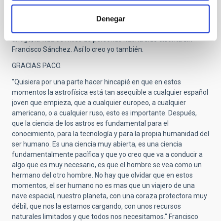
IAC, un programa que él impulsó a semejanza de los
Denegar
programas de Médicos Residentes. Fue el principio de un sueño
cumplido, y que sin duda, él ayudó a cumplir. Como me decía un
amigo, la vida de miles de personas habría sido distinta sin
Francisco Sánchez. Así lo creo yo también.
GRACIAS PACO.
"Quisiera por una parte hacer hincapié en que en estos
momentos la astrofísica está tan asequible a cualquier español
joven que empieza, que a cualquier europeo, a cualquier
americano, o a cualquier ruso, esto es importante. Después,
que la ciencia de los astros es fundamental para el
conocimiento, para la tecnología y para la propia humanidad del
ser humano. Es una ciencia muy abierta, es una ciencia
fundamentalmente pacífica y que yo creo que va a conducir a
algo que es muy necesario, es que el hombre se vea como un
hermano del otro hombre. No hay que olvidar que en estos
momentos, el ser humano no es mas que un viajero de una
nave espacial, nuestro planeta, con una coraza protectora muy
débil, que nos la estamos cargando, con unos recursos
naturales limitados y que todos nos necesitamos." Francisco