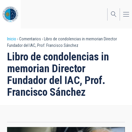
Pasar
al
contenido
principal
Sobrescribir
Inicio
Comentarios
Libro de condolencias in memorian Director
Fundador del IAC, Prof. Francisco Sánchez
enlaces
Libro de condolencias in
de
memorian Director
ayuda
Fundador del IAC, Prof.
a
Francisco Sánchez
la
navegación