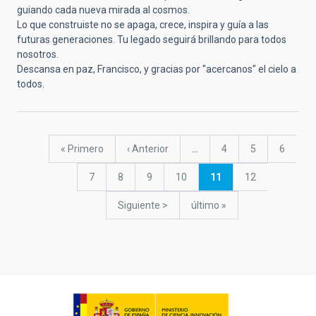
guiando cada nueva mirada al cosmos.
Lo que construiste no se apaga, crece, inspira y guía a las
futuras generaciones. Tu legado seguirá brillando para todos
nosotros.
Descansa en paz, Francisco, y gracias por "acercanos" el cielo a
todos.
Paginación
Primera
« Primero
Página
‹ Anterior
…
Página
4
Página
5
Página
6
página
anterior
Página
7
Página
8
Página
9
Página
10
Página
11
Página
12
actual
Siguiente
Siguiente >
última
último »
página
página