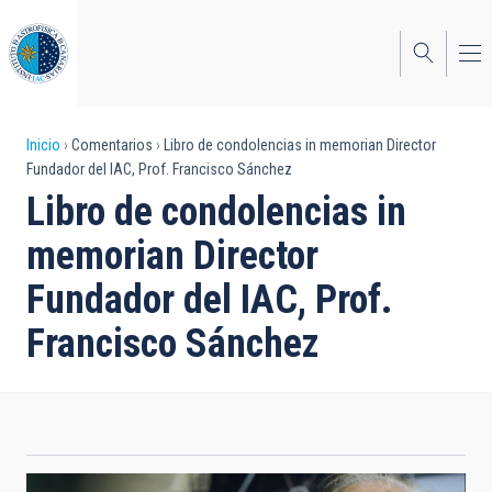
Pasar
al
contenido
principal
Sobrescribir
Inicio
Comentarios
Libro de condolencias in memorian Director
Fundador del IAC, Prof. Francisco Sánchez
enlaces
Libro de condolencias in
de
memorian Director
ayuda
Fundador del IAC, Prof.
a
Francisco Sánchez
la
navegación