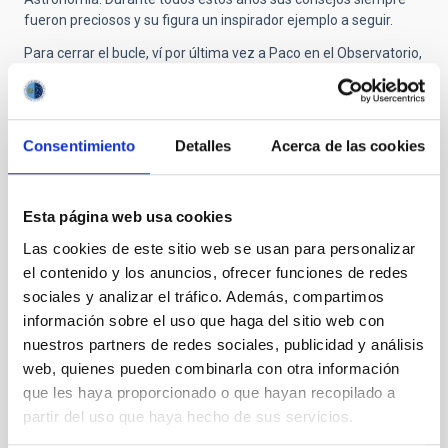
fueron preciosos y su figura un inspirador ejemplo a seguir.
Para cerrar el bucle, ví por última vez a Paco en el Observatorio,
también aquí en el Retiro, con su libro ya en la imprenta,
haciendo fotos a los fastuosos colores otoñales de nuestro
jardín, entusiasmado y sonriente, como siempre le recordaré.
Consentimiento
Detalles
Acerca de las cookies
Su fallecimiento nos hacer sentir a todos un poco huérfanos.
Que descanse en paz.
Esta página web usa cookies
Las cookies de este sitio web se usan para personalizar
Submitted by
Fernando Moren… (no verificado)
on Mar,
el contenido y los anuncios, ofrecer funciones de redes
04/11/2025 - 16:13
sociales y analizar el tráfico. Además, compartimos
Con tristeza y agradecimiento
información sobre el uso que haga del sitio web con
nuestros partners de redes sociales, publicidad y análisis
Querido Paco,
web, quienes pueden combinarla con otra información
escribo esta nota con gran tristeza y también con enorme
que les haya proporcionado o que hayan recopilado a
agradecimiento por lo muchísimo que has hecho por la ciencia
partir del uso que haya hecho de sus servicios.
y los científicos del IAC, por la astrofísica española, por la