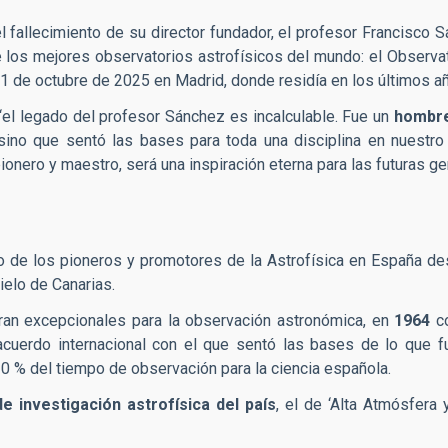
l fallecimiento de su director fundador, el profesor Francisco 
los mejores observatorios astrofísicos del mundo: el Observato
 21 de octubre de 2025 en Madrid, donde residía en los últimos a
“el legado del profesor Sánchez es incalculable. Fue un
hombre
, sino que sentó las bases para toda una disciplina en nuestr
pionero y maestro, será una inspiración eterna para las futuras g
 de los pioneros y promotores de la Astrofísica en España des
ielo de Canarias.
eran excepcionales para la observación astronómica, en
1964
co
 acuerdo internacional con el que sentó las bases de lo que f
20 % del tiempo de observación para la ciencia española.
e investigación astrofísica del país
, el de ‘Alta Atmósfera 