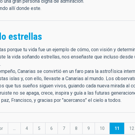
o una gran persona digna de admiración.
ando allí donde este.
o estrellas
nitas porque tu vida fue un ejemplo de cómo, con visión y determ
ste la vida soñando estrellas, nos enseñaste que incluso desde
.
empeño, Canarias se convirtió en un faro para la astrofísica inter
tas islas y, con ello, llevaste a Canarias al mundo. Los observa
s que tus sueños siguen vivos, guiando cada nueva mirada al 
uiste no se apaga, crece, inspira y guía a las futuras generacio
az, Francisco, y gracias por "acercanos" el cielo a todos.
or
…
Página
4
Página
5
Página
6
Página
7
Página
8
Página
9
Página
10
Página
11
Pá
12
r
actual