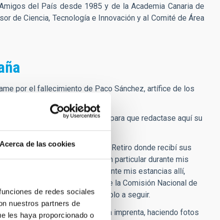
Amigos del País desde 1985 y de la Academia Canaria de
or de Ciencia, Tecnología e Innovación y al Comité de Área
paña
e por el fallecimiento de Paco Sánchez, artífice de los
sica moderna en España
 poco después de su jubilación para que redactase aquí su
Acerca de las cookies
go), precisamente en la verja del Retiro donde recibí sus
re permanecimos en contacto, en particular durante mis
 el CCI y en tribunales, etc. Durante mis estancias allí,
imos también muchas reuniones de la Comisión Nacional de
 funciones de redes sociales
y su figura un inspirador ejemplo a seguir.
con nuestros partners de
 en el Retiro, con su libro ya en la imprenta, haciendo fotos
ue les haya proporcionado o