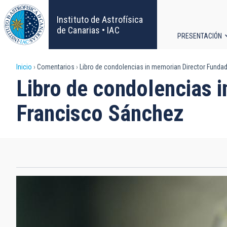
Pasar
al
Instituto de Astrofísica
contenido
de Canarias • IAC
PRESENTACIÓN
principal
Navega
Sobrescribir
Inicio
Comentarios
Libro de condolencias in memorian Director Fundad
principa
Libro de condolencias i
enlaces
Francisco Sánchez
de
ayuda
a
la
navegación