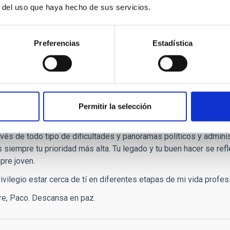
sos colores otoñales de nuestro jardín, entusiasmado y sonrient
r del uso que haya hecho de sus servicios.
ento nos hacer sentir a todos un poco huérfanos. Que descanse e
Preferencias
Estadística
isteza y agradecimiento
,
Permitir la selección
 nota con gran tristeza y también con enorme agradecimiento por 
 la astrofísica española, por la astronomía en general. Te recor
ravés de todo tipo de dificultades y panoramas políticos y admini
siempre tu prioridad más alta. Tu legado y tu buen hacer se refleja
pre joven.
ivilegio estar cerca de tí en diferentes etapas de mi vida profes
e, Paco. Descansa en paz.