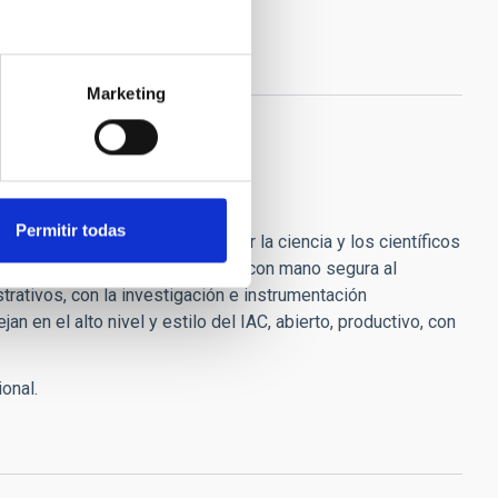
e, como siempre le recordaré.
n paz.
Marketing
Permitir todas
lo muchísimo que has hecho por la ciencia y los científicos
daremos como un gigante llevando con mano segura al
strativos, con la investigación e instrumentación
n en el alto nivel y estilo del IAC, abierto, productivo, con
ional.