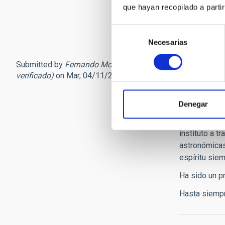
a los fastuo
que hayan recopilado a parti
Su fallecimi
Selección
Necesarias
de
consentimiento
Submitted by
Fernando Moren… (no
Con tr
verificado)
on Mar, 04/11/2025 - 16:13
Querido Paco
Denegar
escribo esta
del IAC, por
instituto a t
astronómicas 
espíritu siem
Ha sido un pr
Hasta siempr