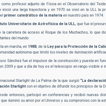
 como profesor adjunto de Física en el Observatorio del Teide
e inició una larga trayectoria y en 1970 se creó en la ULL la p
 el
primer catedrático de la materia
en nuestro país en 1974.
ituto Universitario de Astrofísica de la ULL
, que fue el precur
 la carretera de acceso al Roque de los Muchachos, lo que dio 
rtantes del mundo.
sta en marcha, en
1988
, de la
Ley para la Protección de la Cal
munidad autónoma que limitó los niveles de iluminación artificial 
isco Sánchez fue el impulsor de la construcción y puesta en fu
 2009 y que a día de hoy es el telescopio en rango visible e i
rnacional Starlight de La Palma de la que surgió
“La declaració
ación Starlight
con el objetivo de difundir los principios de la 
esde entonces, participó en conferencias y recibió nuevas dis
co que iluminó su amor por el Universo y su compromiso con la as