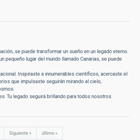
inación, se puede transformar un sueño en un legado eterno.
 un pequeño lugar del mundo llamado Canarias, se puede
nacional. Inspiraste a innumerables científicos, acercaste el
torios que impulsaste seguirán mirando al cielo,
cosmos.
nes. Tu legado seguirá brillando para todos nosotros.
gina
Siguiente
Siguiente >
última
último »
página
página