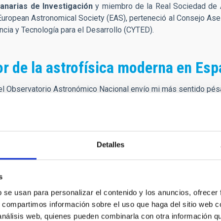
anarias de Investigación
y miembro de la Real Sociedad de 
uropean Astronomical Society (EAS), perteneció al Consejo Ases
cia y Tecnología para el Desarrollo (CYTED).
or de la astrofísica moderna en Es
l Observatorio Astronómico Nacional envío mi más sentido pésam
s de Canarias y uno de los principales forjadores de la astrofí
onor de acogerlo en el Real Observatorio Astronómico de Madrid
 interactuó a diario con todos nosotros.
Detalles
recién licenciado, allá por 1979 (¡hace más de 45 años! qué vérti
a emprender mi carrera en la astrofísica. Desde entonces siemp
sitas a Canarias para impartir cursos de doctorados, participar en
s
ntraba Paco un rato para charlar o para comer juntos. Compart
b se usan para personalizar el contenido y los anuncios, ofrecer
Durante todos estos años sus consejos siempre fueron preciosos 
s, compartimos información sobre el uso que haga del sitio web 
l bucle, ví por última vez a Paco en el Observatorio, también aquí
 análisis web, quienes pueden combinarla con otra información q