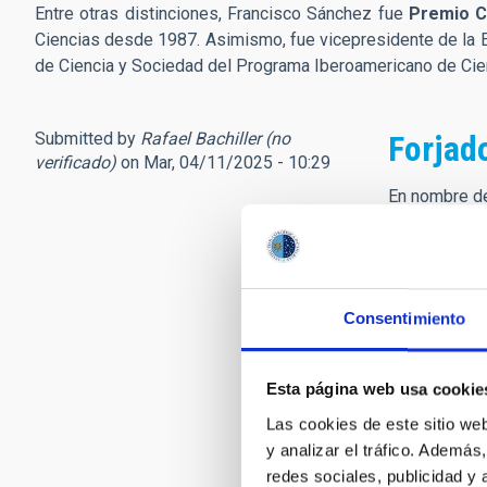
Entre otras distinciones, Francisco Sánchez fue
Premio C
Ciencias desde 1987. Asimismo, fue vicepresidente de la E
de Ciencia y Sociedad del Programa Iberoamericano de Cien
Submitted by
Rafael Bachiller (no
Forjad
verificado)
on Mar, 04/11/2025 - 10:29
En nombre de
Observatorio
Tuvimos el h
libro, y aquí
Consentimiento
Yo le conocí 
consejos par
frecuentes vi
Esta página web usa cookie
siempre enco
Las cookies de este sitio we
Astronomía. 
y analizar el tráfico. Ademá
Para cerrar e
redes sociales, publicidad y