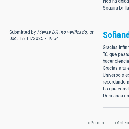
Nos ha dejad
Seguirá brill
Submitted by
Melisa DR (no verificado)
on
Soñand
Jue, 13/11/2025 - 19:54
Gracias infi
Tú, que pasa
hacer ciencia
Gracias a tu 
Universo a es
recordándono
Lo que constr
Descansa en p
Paginación
Primera
« Primero
Página
‹ Anteri
página
anterio