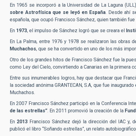
En 1965 se incorporó a la Universidad de La Laguna (ULL)
sobre Astrofísica que se leyó en España
. Desde ahí s
española, que ocupó Francisco Sánchez, quien también fue
En
1973
, el impulso de Sánchez logró que se creara el
Inst
En La Palma, entre 1976 y 1978 se realizaron las obras de
Muchachos
, que se ha convertido en uno de los más impo
Otro de los grandes hitos de Francisco Sánchez fue la pue
como Ley del Cielo, convirtiendo a Canarias en la primera co
Entre sus innumerables logros, hay que destacar que Franc
la sociedad anónima GRANTECAN, S.A, que fue inaugurado en
Muchachos.
En 2007 Francisco Sánchez participó en la Conferencia Inte
de las estrellas”
. En 2011 promovió la creación de la
Fund
En
2013
Francisco Sánchez dejó la dirección del IAC y, d
publicó el libro “Soñando estrellas”, un relato autobiográfi