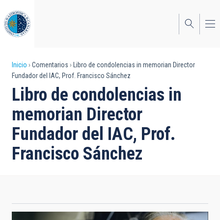
Pasar
al
contenido
principal
Sobrescribir
Inicio
Comentarios
Libro de condolencias in memorian Director
Fundador del IAC, Prof. Francisco Sánchez
enlaces
Libro de condolencias in
de
memorian Director
ayuda
Fundador del IAC, Prof.
a
Francisco Sánchez
la
navegación