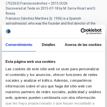
(752263) Franciscosánchez = 2015 OU26
Discovered at Teide on 2015-07-18 by M. Serra-Ricart and S.
Bossa.
Francisco Sánchez Martínez (b. 1936) is a Spanish
astrophysicist, who was the founder and first director of the
Instituto de Astrofísica de Canarias and its observatories. He
discovered the quality of the sky of the Canary Islands, initiating
its development until it became one of the most important
astronomical sites in the world. [Ref: WGSBN Bull. 5, #4, 37]
Consentimiento
Detalles
Acerca de las cookies
https://lnkd.in/d3U4PBQ5
Esta página web usa cookies
Submitted by
Vicente Aupí (no verificado)
on Vie,
Las cookies de este sitio web se usan para personalizar
24/10/2025 - 10:06
el contenido y los anuncios, ofrecer funciones de redes
sociales y analizar el tráfico. Además, compartimos
El hombre que llevó la astronomía
información sobre el uso que haga del sitio web con
española a una nueva era
nuestros partners de redes sociales, publicidad y análisis
web, quienes pueden combinarla con otra información
Le conocí a mediados de los años 90, cuando escribí la biografía
que les haya proporcionado o que hayan recopilado a
de Eduardo Primo Yúfera, quien fue presidente del CSIC y