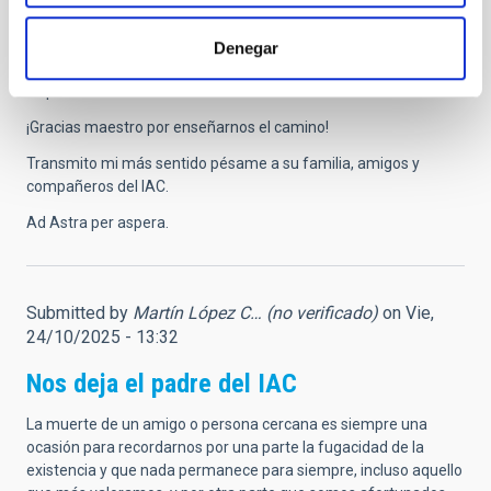
situar a Canarias y a España en la primera línea de la
investigación astrofísica internacional. Tu legado perdurará en
Denegar
cada observatorio, proyecto y vocación científica que ayudó a
inspirar.
¡Gracias maestro por enseñarnos el camino!
Transmito mi más sentido pésame a su familia, amigos y
compañeros del IAC.
Ad Astra per aspera.
Submitted by
Martín López C… (no verificado)
on Vie,
24/10/2025 - 13:32
Nos deja el padre del IAC
La muerte de un amigo o persona cercana es siempre una
ocasión para recordarnos por una parte la fugacidad de la
existencia y que nada permanece para siempre, incluso aquello