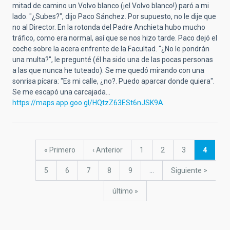
mitad de camino un Volvo blanco (¡el Volvo blanco!) paró a mi
lado. "¿Subes?", dijo Paco Sánchez. Por supuesto, no le dije que
no al Director. En la rotonda del Padre Anchieta hubo mucho
tráfico, como era normal, así que se nos hizo tarde. Paco dejó el
coche sobre la acera enfrente de la Facultad. "¿No le pondrán
una multa?", le pregunté (él ha sido una de las pocas personas
a las que nunca he tuteado). Se me quedó mirando con una
sonrisa pícara: "Es mi calle, ¿no?. Puedo aparcar donde quiera".
Se me escapó una carcajada...
https://maps.app.goo.gl/HQtzZ63ESt6nJSK9A
Paginación
Primera
« Primero
Página
‹ Anterior
Página
1
Página
2
Página
3
Página
4
página
anterior
actual
Página
5
Página
6
Página
7
Página
8
Página
9
…
Siguiente
Siguiente >
página
última
último »
página