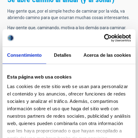
Hay gente que, por el simple hecho de caminar por la vida, va
abriendo camino para que ocurran muchas cosas interesantes.
Hay gente que, caminando, motiva a los demás para caminar.
Hay gente que, soñando, abre la posibilidad de que muchos
otros consigan sus sueños.
Hay gente que muestra su emoción por lo que hacen de
Consentimiento
Detalles
Acerca de las cookies
manera inconfundible en su mirada. Y la luz de sus ojos ilumina
el camino a los demás.
Esta página web usa cookies
Siempre recordaré a Paco por esas primeras palabras que
compartió con mi generación de astrofísicos residentes el día
Las cookies de este sitio web se usan para personalizar
de nuestra llegada. Nos dijo: "Enhorabuena por llegar hasta
el contenido y los anuncios, ofrecer funciones de redes
aquí; yo os he dejado el escenario listo, ahora os toca a vosotros
sociales y analizar el tráfico. Además, compartimos
encontrar el camino para brillar por vosotros mismos. Y para
información sobre el uso que haga del sitio web con
ello, el IAC estará siempre abierto para todo lo que necesiteis".
nuestros partners de redes sociales, publicidad y análisis
Y así ha sido durante los 25 años que llevo aquí.
web, quienes pueden combinarla con otra información
Gracias, Paco, por tanto.
que les haya proporcionado o que hayan recopilado a
Disfruta soñando estrellas desde ese cielo que tanto