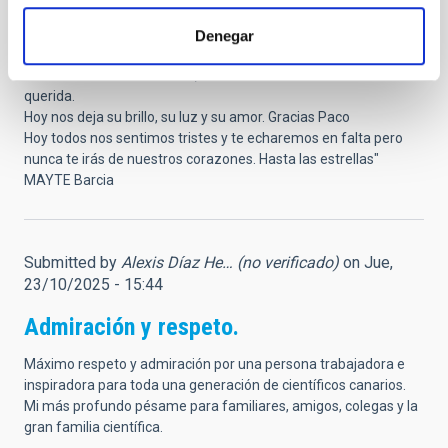
atenderle y a partir de ese día me dejó fascinada su
personalidad, a los pocos años vine a Tenerife, nos casamos y
Denegar
viví todo el periodo de tiempo más productivo y bonito del IAC,
me siento una más del IAC , año tras año vi crecer su obra mas
querida.
Hoy nos deja su brillo, su luz y su amor. Gracias Paco
Hoy todos nos sentimos tristes y te echaremos en falta pero
nunca te irás de nuestros corazones. Hasta las estrellas"
MAYTE Barcia
Submitted by
Alexis Díaz He… (no verificado)
on Jue,
23/10/2025 - 15:44
Admiración y respeto.
Máximo respeto y admiración por una persona trabajadora e
inspiradora para toda una generación de científicos canarios.
Mi más profundo pésame para familiares, amigos, colegas y la
gran familia científica.