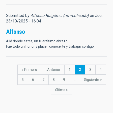
Submitted by
Alfonso Ruigóm… (no verificado)
on Jue,
23/10/2025 - 16:04
Alfonso
Allá donde estés, un fuertísimo abrazo.
Fue todo un honor y placer, conocerte y trabajar contigo.
Paginación
Primera
« Primero
Página
‹ Anterior
Página
1
Página
2
Página
3
Página
4
página
anterior
actual
Página
5
Página
6
Página
7
Página
8
Página
9
…
Siguiente
Siguiente >
página
última
último »
página