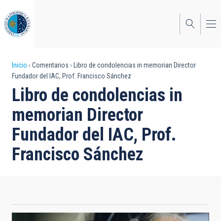
Pasar
al
contenido
principal
Sobrescribir
Inicio
Comentarios
Libro de condolencias in memorian Director
Fundador del IAC, Prof. Francisco Sánchez
enlaces
Libro de condolencias in
de
memorian Director
ayuda
Fundador del IAC, Prof.
a
Francisco Sánchez
la
navegación