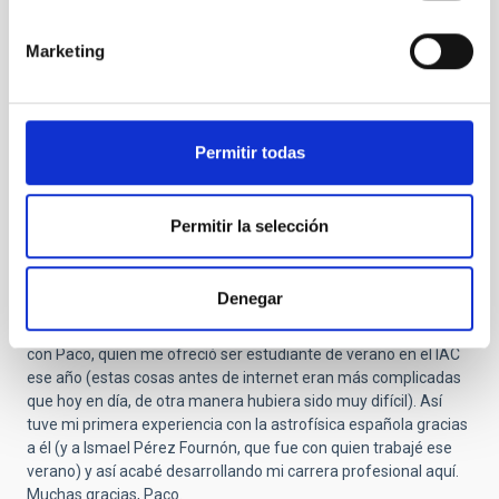
Submitted by
Jesús Maíz Apellániz (no verificado)
on
Vie, 24/10/2025 - 15:37
Marketing
Agradecido
Tengo muy claro que Paco Sánchez pasará a la historia como
Permitir todas
la persona más influyente de las primeras décadas de la
astrofísica española.
Conocí a Paco en 1989. Yo estaba terminando la carrera en
Permitir la selección
Caltech y no tenía ningún contacto con la astrofísica española.
Un compañero mío de la universidad era canario y, por
curiosidades de la vida, su padre le conocía. Le comenté a mi
Denegar
amigo que estaba buscando la oportunidad de hacer unas
prácticas de verano en España y, a través de su padre, contacté
con Paco, quien me ofreció ser estudiante de verano en el IAC
ese año (estas cosas antes de internet eran más complicadas
que hoy en día, de otra manera hubiera sido muy difícil). Así
tuve mi primera experiencia con la astrofísica española gracias
a él (y a Ismael Pérez Fournón, que fue con quien trabajé ese
verano) y así acabé desarrollando mi carrera profesional aquí.
Muchas gracias, Paco.