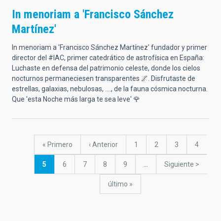
In menoriam a 'Francisco Sánchez
Martínez'
In menoriam a 'Francisco Sánchez Martínez' fundador y primer
director del #IAC, primer catedrático de astrofísica en España:
Luchaste en defensa del patrimonio celeste, donde los cielos
nocturnos permaneciesen transparentes 🌌. Disfrutaste de
estrellas, galaxias, nebulosas, ...., de la fauna cósmica nocturna.
Que 'esta Noche más larga te sea leve' 🌹
Paginación
Primera
« Primero
Página
‹ Anterior
Página
1
Página
2
Página
3
Página
4
página
anterior
Página
5
Página
6
Página
7
Página
8
Página
9
…
Siguiente
Siguiente >
actual
página
última
último »
página