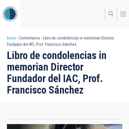
Pasar
al
contenido
principal
Sobrescribir
Inicio
Comentarios
Libro de condolencias in memorian Director
Fundador del IAC, Prof. Francisco Sánchez
enlaces
Libro de condolencias in
de
memorian Director
ayuda
Fundador del IAC, Prof.
a
Francisco Sánchez
la
navegación