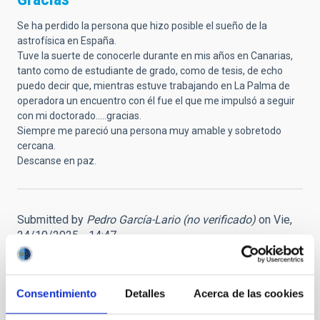
Se ha perdido la persona que hizo posible el sueño de la
astrofísica en España.
Tuve la suerte de conocerle durante en mis años en Canarias,
tanto como de estudiante de grado, como de tesis, de echo
puedo decir que, mientras estuve trabajando en La Palma de
operadora un encuentro con él fue el que me impulsó a seguir
con mi doctorado.....gracias.
Siempre me pareció una persona muy amable y sobretodo
cercana.
Descanse en paz.
Submitted by
Pedro García-Lario (no verificado)
on Vie,
24/10/2025 - 14:47
El padre de la Astrofísica española
LLega esta noticia no por menos esperada, dada su avanzada
Consentimiento
Detalles
Acerca de las cookies
edad, menos triste.