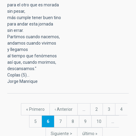
para el otro que es morada
sin pesar,
más cumple tener buen tino
para andar esta jornada
sin errar.
Partimos cuando nacemos,
andamos cuando vivimos
y llegamos
al tiempo que fenómenos
así que, cuando morimos,
descansamos."
Coplas (5)...
Jorge Manrique
Paginación
Primera
« Primero
Página
‹ Anterior
…
Página
2
Página
3
Página
4
página
anterior
Página
5
Página
6
Página
7
Página
8
Página
9
Página
10
…
actual
Siguiente
Siguiente >
última
último »