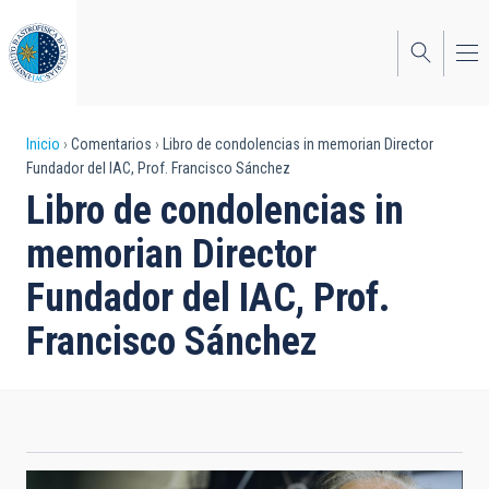
Pasar
al
contenido
principal
Sobrescribir
Inicio
Comentarios
Libro de condolencias in memorian Director
Fundador del IAC, Prof. Francisco Sánchez
enlaces
Libro de condolencias in
de
memorian Director
ayuda
Fundador del IAC, Prof.
a
Francisco Sánchez
la
navegación