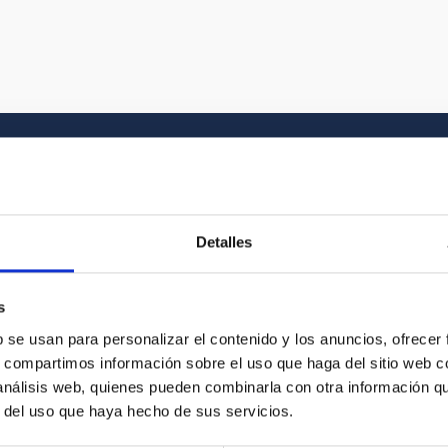
Galería multimedia
Detalles
el Universo y a la historia gráfica del IAC. En
s
vídeo que buscas entre nuestros recursos
b se usan para personalizar el contenido y los anuncios, ofrecer
s, compartimos información sobre el uso que haga del sitio web 
 análisis web, quienes pueden combinarla con otra información q
r del uso que haya hecho de sus servicios.