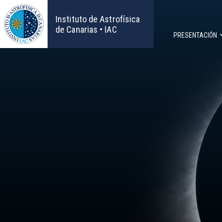
Pasar
al
Instituto de Astrofísica
contenido
de Canarias • IAC
PRESENTACIÓN
principal
Navega
principa