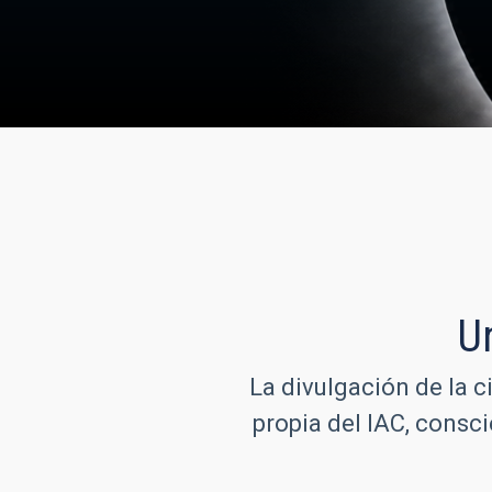
U
La divulgación de la c
propia del IAC, consc