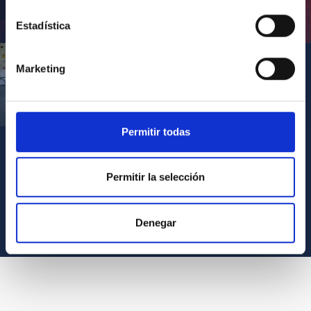
Inauguración de CosmoLab 2023-2027
Estadística
Marketing
Visita del Presidente de Canarias al IACTEC
Permitir todas
Permitir la selección
VER TODOS LOS ARCHIVOS MULTIMEDIA
Denegar