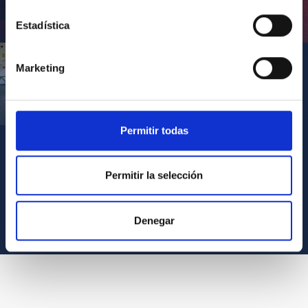
Inauguración de CosmoLab 2023-2027
Estadística
Marketing
Visita del Presidente de Canarias al IACTEC
Permitir todas
Permitir la selección
VER TODOS LOS ARCHIVOS MULTIMEDIA
Denegar